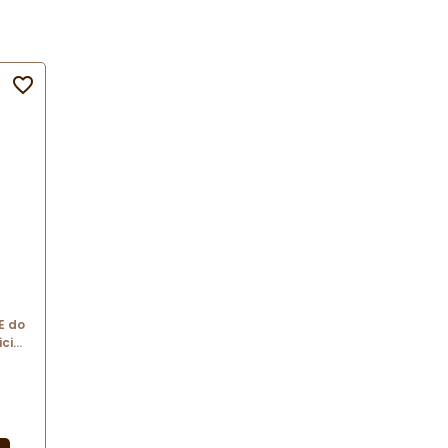

E do
icia