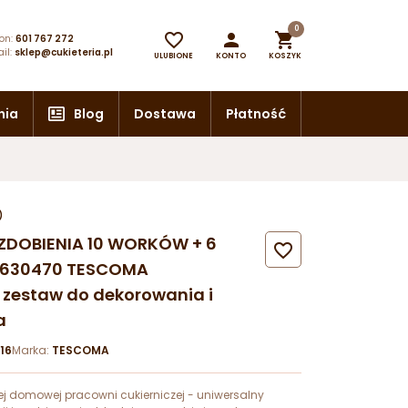
0



on:
601 767 272
il:
sklep@cukieteria.pl
ULUBIONE
KONTO
KOSZYK
nia
Blog
Dostawa
Płatność
)
ZDOBIENIA 10 WORKÓW + 6

630470 TESCOMA
 zestaw do dekorowania i
a
16
Marka:
TESCOMA
ej domowej pracowni cukierniczej - uniwersalny