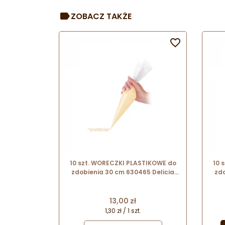
ZOBACZ TAKŻE

10 szt. WORECZKI PLASTIKOWE do
10 
zdobienia 30 cm 630465 Delicia
zdo
Tescoma
Cena
13,00 zł
1,30 zł / 1 szt.