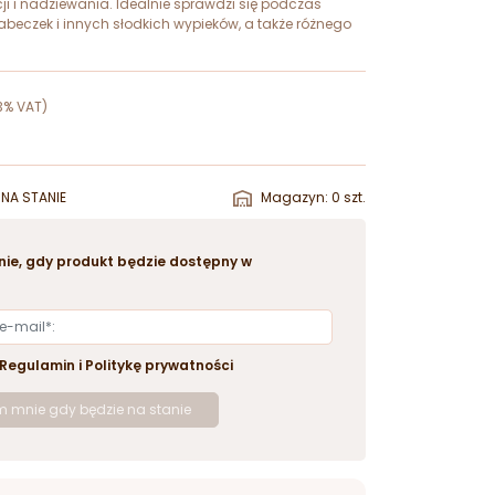
i i nadziewania. Idealnie sprawdzi się podczas
babeczek i innych słodkich wypieków, a także różnego
3% VAT)
NA STANIE
Magazyn: 0 szt.
ie, gdy produkt będzie dostępny w
Regulamin
i
Politykę prywatności
 mnie gdy będzie na stanie