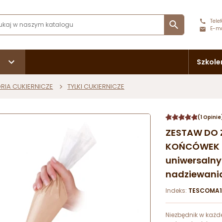
Telef

E-ma
Szkole
RIA CUKIERNICZE
TYLKI CUKIERNICZE
(1 Opinie
ZESTAW DO 
KOŃCÓWEK 
uniwersalny
nadziewani
Indeks:
TESCOMA1
Niezbędnik w każd