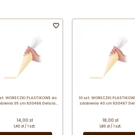

szt. WORECZKI PLASTIKOWE do
10 szt. WORECZKI PLASTIKOW
bienia 35 cm 630466 Delicia
zdobienia 40 cm 630467 Del
Tescoma
Tescoma
Cena
Cena
14,00 zł
18,00 zł
1,40 zł / 1 szt.
1,80 zł / 1 szt.