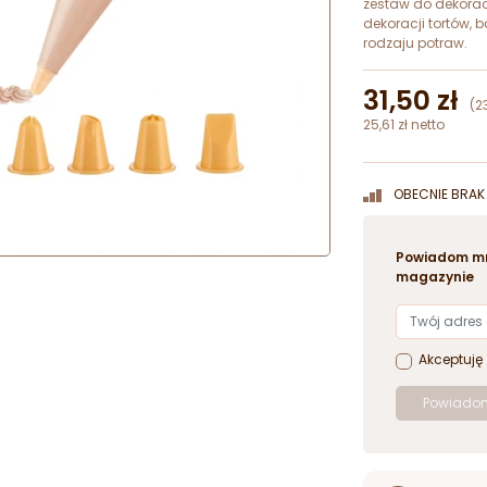
zestaw do dekoracj
dekoracji tortów, 
rodzaju potraw.
31,50 zł
(2
25,61 zł netto
OBECNIE BRAK 
Powiadom mn
magazynie
Akceptuję
Powiadom