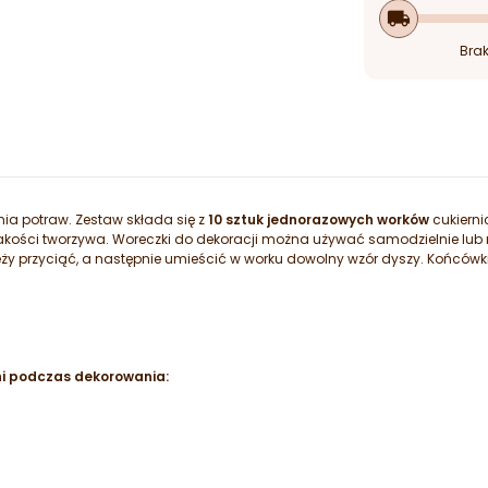
local_shipping
Brak
ia potraw. Zestaw składa się z
10 sztuk jednorazowych worków
cukierni
jakości tworzywa. Woreczki do dekoracji można używać samodzielnie lub
ży przyciąć, a następnie umieścić w worku dowolny wzór dyszy. Końcówk
ni podczas dekorowania: