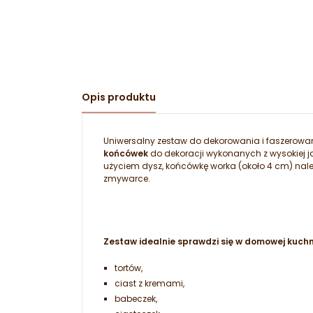
Opis produktu
Uniwersalny zestaw do dekorowania i faszerowan
końcówek
do dekoracji wykonanych z wysokiej 
użyciem dysz, końcówkę worka (około 4 cm) nale
zmywarce.
Zestaw idealnie sprawdzi się w domowej kuch
tortów,
ciast z kremami,
babeczek,