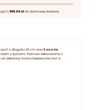
uje Ci
399.00 zł
do darmowej dostawy.
czych o długości 30 cm oraz
6 wzorów
 razem z dyszami. Podczas dekorowania z
i do dekoracji można bezpiecznie myć w