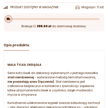
PRODUKT DOSTĘPNY W MAGAZYNIE
Magazyn: 11 szt.
local_shipping
Brakuje Ci
399.00 zł
do darmowej dostawy.
Opis produktu
MAŁA TYLKA OKRĄGŁA
Seria końcówek do dekoracji wykonanych z jednego kawałka
stali nierdzewnej
- wytwarzane metodą termoformowania,
nie posiadają szwu (łączenia)
. Stal nierdzewna jest
całkowicie bezpieczna w kontakcie z żywnością i zapewnia
łatwe utrzymanie końcówek w czystości, dzięki możliwości
mycia w zmywarce.
Kunsztownie udekorowane wypieki zawsze wzbudzają zachwyt
- aby stworzyć efektowną dekorację potrzebne są - odrobina