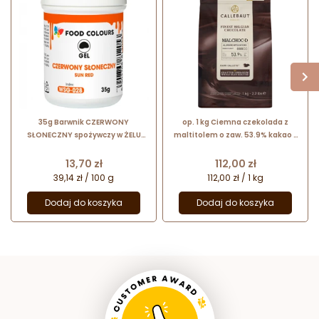
35g Barwnik CZERWONY
op. 1 kg Ciemna czekolada z
SŁONECZNY spożywczy w ŻELU
maltitolem o zaw. 53.9% kakao -
WSG-028 Food Colours
RECIPE N°MALCHOC-D Callebaut -
czekolada bez dodatku cukru
Cena
Cena
13,70 zł
112,00 zł
39,14 zł / 100 g
112,00 zł / 1 kg
Dodaj do koszyka
Dodaj do koszyka