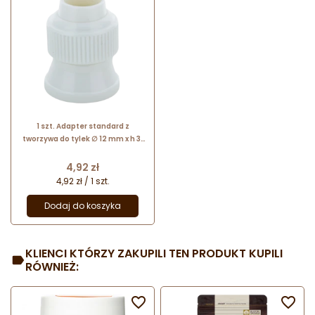
1 szt. Adapter standard z
tworzywa do tylek ∅ 12 mm x h 31
mm 19418 Thermohauser
Cena
4,92 zł
4,92 zł / 1 szt.
Dodaj do koszyka
KLIENCI KTÓRZY ZAKUPILI TEN PRODUKT KUPILI
RÓWNIEŻ:

