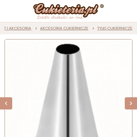
ZĘT I AKCESORIA
AKCESORIA CUKIERNICZE
TYLKI CUKIERNICZE