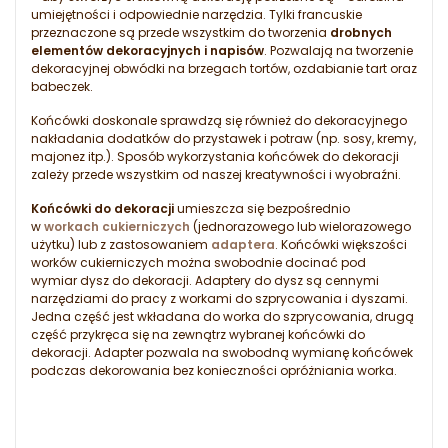
umiejętności i odpowiednie narzędzia. Tylki francuskie
przeznaczone są przede wszystkim do tworzenia
drobnych
elementów dekoracyjnych i napisów
. Pozwalają na tworzenie
dekoracyjnej obwódki na brzegach tortów, ozdabianie tart oraz
babeczek.
Końcówki doskonale sprawdzą się również do dekoracyjnego
nakładania dodatków do przystawek i potraw (np. sosy, kremy,
majonez itp.). Sposób wykorzystania końcówek do dekoracji
zależy przede wszystkim od naszej kreatywności i wyobraźni.
Końcówki do dekoracji
umieszcza się bezpośrednio
w
workach cukierniczych
(jednorazowego lub wielorazowego
użytku) lub z zastosowaniem
adaptera
. Końcówki większości
worków cukierniczych można swobodnie docinać pod
wymiar dysz do dekoracji. Adaptery do dysz są cennymi
narzędziami do pracy z workami do szprycowania i dyszami.
Jedna część jest wkładana do worka do szprycowania, drugą
część przykręca się na zewnątrz wybranej końcówki do
dekoracji. Adapter pozwala na swobodną wymianę końcówek
podczas dekorowania bez konieczności opróżniania worka.