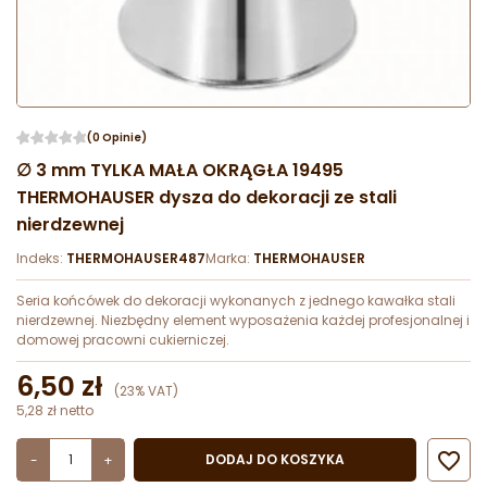
(0 Opinie)
∅ 3 mm TYLKA MAŁA OKRĄGŁA 19495
THERMOHAUSER dysza do dekoracji ze stali
nierdzewnej
Indeks:
THERMOHAUSER487
Marka:
THERMOHAUSER
Seria końcówek do dekoracji wykonanych z jednego kawałka stali
nierdzewnej. Niezbędny element wyposażenia każdej profesjonalnej i
domowej pracowni cukierniczej.
6,50 zł
(23% VAT)
5,28 zł netto

DODAJ DO KOSZYKA
-
+