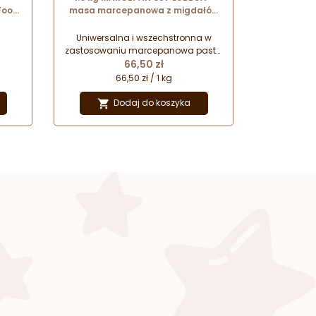
Food
masa marcepanowa z migdałów
kalifornijskich
Uniwersalna i wszechstronna w
zastosowaniu marcepanowa pasta
Cena
migdałowa z migdałów
66,50 zł
kalifornijskich.
66,50 zł / 1 kg
Dodaj do koszyka
