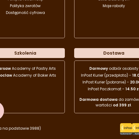
Polityka zwrotów
Moje rabaty
Dostępność cyfrowa
Szkolenia
Dostawa
arsaw
Academy of Pastry Arts
Darmowy
odbiór osobisty
oclaw
Academy of Baker Arts
InPost Kurier (przedpłata) -
18.
InPost Kurier (pobranie) -
20.0
InPost Paczkomat -
14.50 z
Darmowa dostawa
do zamówi
wartości
od 399 zł
.
a na podstawie 3988)