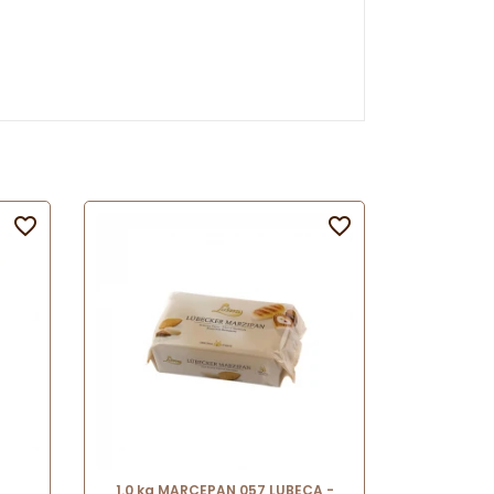


1.0 kg MARCEPAN 057 LUBECA -