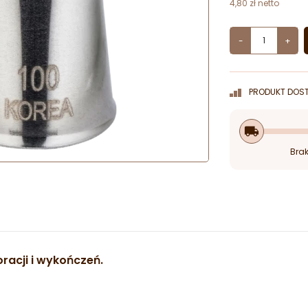
4,80 zł netto
-
+
PRODUKT DOST
local_shipping
Brak
racji i wykończeń.