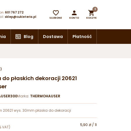
0



on:
601 767 272
il:
sklep@cukieteria.pl
ULUBIONE
KONTO
KOSZYK
nia
Blog
Dostawa
Płatność
e)
 do płaskich dekoracji 20621
ser
USER300
Marka:
THERMOHAUSER
mm 20621 wys. 30mm płaska do dekoracji
5,90 zł / 1l
% VAT)