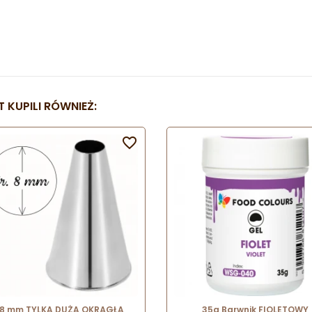
 KUPILI RÓWNIEŻ:

 8 mm TYLKA DUŻA OKRĄGŁA
35g Barwnik FIOLETOWY