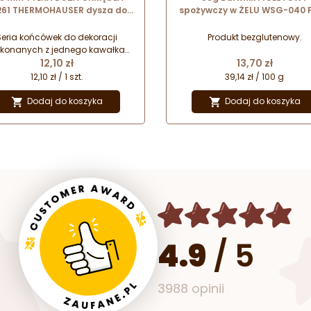
261 THERMOHAUSER dysza do
spożywczy w ŻELU WSG-040 
koracji ze stali nierdzewnej
Colours
Seria końcówek do dekoracji
Produkt bezglutenowy.
konanych z jednego kawałka
Cena
Cena
i nierdzewnej. Niezbędny element
12,10 zł
13,70 zł
sażenia każdej profesjonalnej i
12,10 zł / 1 szt.
39,14 zł / 100 g
mowej pracowni cukierniczej.
Dodaj do koszyka
Dodaj do koszyka


4.9
/
5
3988 opinii