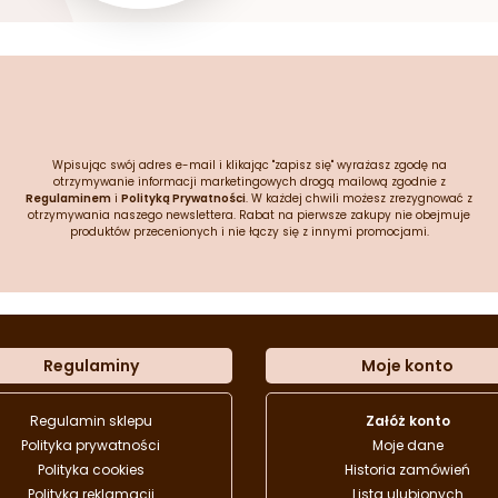
Wpisując swój adres e-mail i klikając "zapisz się" wyrażasz zgodę na
otrzymywanie informacji marketingowych drogą mailową zgodnie z
Regulaminem
i
Polityką Prywatności
. W każdej chwili możesz zrezygnować z
otrzymywania naszego newslettera. Rabat na pierwsze zakupy nie obejmuje
produktów przecenionych i nie łączy się z innymi promocjami.
Regulaminy
Moje konto
Regulamin sklepu
Załóż konto
Polityka prywatności
Moje dane
Polityka cookies
Historia zamówień
Polityka reklamacji
Lista ulubionych