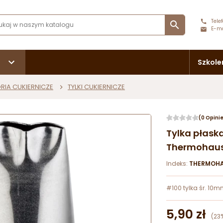
Telef

E-ma
Szkole
RIA CUKIERNICZE
TYLKI CUKIERNICZE
(0 Opini
Tylka płaska
Thermohau
Indeks:
THERMOHA
#100 tylka śr. 10
5,90 zł
(23