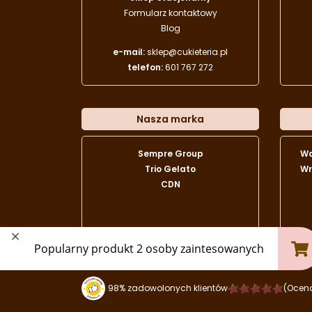
Formularz kontaktowy
Blog
e-mail:
sklep@cukieteria.pl
telefon:
601 767 272
Nasza marka
Sempre Group
W
Trio Gelato
Wr
CDN
98% zadowolonych klientów
(Ocen