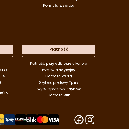
Formularz
zwrotu
Płatność
Płatność
przy odbiorze
u kuriera
00 zł
Przelew
tradycyjny
0 zł
Płatność
kartą
ł
Szybkie przelewy
Tpay
Szybkie przelewy
Paynow
eń o
Płatność
Blik