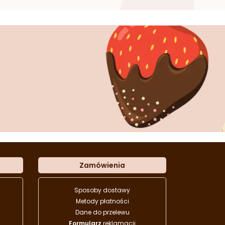
Zamówienia
Sposoby dostawy
Metody płatności
Dane do przelewu
Formularz
reklamacji