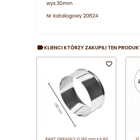
wys.30mm
Nr katalogowy 20624
KLIENCI KTÓRZY ZAKUPILI TEN PRODUKT

RANT OKRĄGŁY ∅ 180 mm x h 60
∅