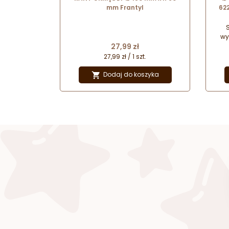
mm Frantyl
62
de
wy
Cena
27,99 zł
stal
wypo
27,99 zł / 1 szt.
do
Dodaj do koszyka
