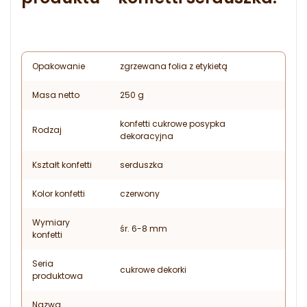
Opakowanie
zgrzewana folia z etykietą
Masa netto
250 g
konfetti cukrowe posypka
Rodzaj
dekoracyjna
Kształt konfetti
serduszka
Kolor konfetti
czerwony
Wymiary
śr. 6-8 mm
konfetti
Seria
cukrowe dekorki
produktowa
Nazwa