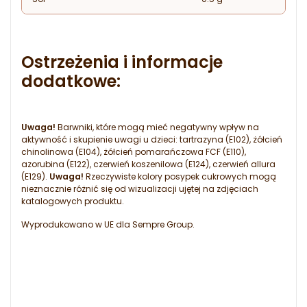
Ostrzeżenia i informacje
dodatkowe:
Uwaga!
Barwniki, które mogą mieć negatywny wpływ na
aktywność i skupienie uwagi u dzieci: tartrazyna (E102), żółcień
chinolinowa (E104), żółcień pomarańczowa FCF (E110),
azorubina (E122), czerwień koszenilowa (E124), czerwień allura
(E129).
Uwaga!
Rzeczywiste kolory posypek cukrowych mogą
nieznacznie różnić się od wizualizacji ujętej na zdjęciach
katalogowych produktu.
Wyprodukowano w UE dla Sempre Group.