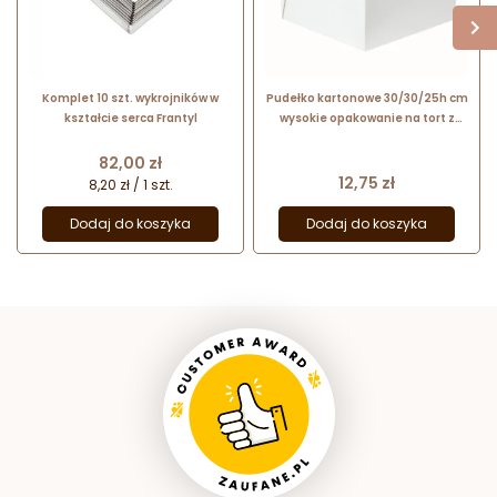
Komplet 10 szt. wykrojników w
Pudełko kartonowe 30/30/25h cm
kształcie serca Frantyl
wysokie opakowanie na tort z
wieczkiem - Sweet Decor
Cena
82,00 zł
Cena
12,75 zł
8,20 zł / 1 szt.
Dodaj do koszyka
Dodaj do koszyka