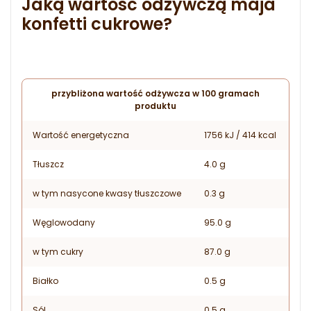
Jaką wartość odżywczą maja
konfetti cukrowe?
przybliżona wartość odżywcza w 100 gramach
produktu
Wartość energetyczna
1756 kJ / 414 kcal
Tłuszcz
4.0 g
w tym nasycone kwasy tłuszczowe
0.3 g
Węglowodany
95.0 g
w tym cukry
87.0 g
Białko
0.5 g
Sól
0.5 g