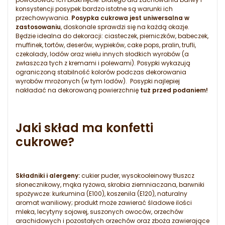
konsystencji posypek bardzo istotne są warunki ich
przechowywania.
Posypka cukrowa jest uniwersalna w
zastosowaniu
, doskonale sprawdzi się na każdą okazje.
Będzie idealna do dekoracji: ciasteczek, pierniczków, babeczek,
muffinek, tortów, deserów, wypieków, cake pops, pralin, trufli,
czekolady, lodów oraz wielu innych słodkich wyrobów (a
zwłaszcza tych z kremami i polewami). Posypki wykazują
ograniczoną stabilność kolorów podczas dekorowania
wyrobów mrożonych (w tym lodów). Posypki najlepiej
nakładać na dekorowaną powierzchnię
tuż przed podaniem!
Jaki skład ma konfetti
cukrowe?
Składniki i alergeny:
cukier puder, wysokooleinowy tłuszcz
słonecznikowy, mąka ryżowa, skrobia ziemniaczana, barwniki
spożywcze: kurkumina (E100), koszenila (E120), naturalny
aromat waniliowy; produkt może zawierać śladowe ilości
mleka, lecytyny sojowej, suszonych owoców, orzechów
arachidowych i pozostałych orzechów oraz zboża zawierające