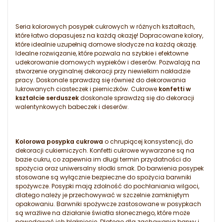
Seria kolorowych posypek cukrowych w różnych kształtach,
które łatwo dopasujesz na każdą okazję! Dopracowane kolory,
które idealnie uzupełnią domowe słodycze na każdą okazję.
Idealne rozwiązanie, które pozwala na szybkie i efektowne
udekorowanie domowych wypieków i deserów. Pozwalają na
stworzenie oryginalnej dekoracji przy niewielkim nakładzie
pracy. Doskonale sprawdzą się również do dekorowania
lukrowanych ciasteczek i pierniczków. Cukrowe
konfetti w
kształcie serduszek
doskonale sprawdzą się do dekoracji
walentynkowych babeczek i deserów.
Kolorowa posypka cukrowa
o chrupiącej konsystencji, do
dekoracji cukierniczych. Konfetti cukrowe wywarzane są na
bazie cukru, co zapewnia im długi termin przydatności do
spożycia oraz uniwersalny słodki smak. Do barwienia posypek
stosowane są wyłącznie bezpieczne do spożycia barwniki
spożywcze. Posypki mają zdolność do pochłaniania wilgoci,
dlatego należy je przechowywać w szczelnie zamkniętym
opakowaniu. Barwniki spożywcze zastosowane w posypkach
są wrażliwe na działanie światła słonecznego, które może
powodować ich blaknięcie. Dlatego dla zachowania barwy i