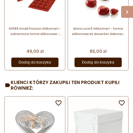
SF089 Small Passion Silikomart -
Micro Love 5 Silikomart - forma
cukiernicza forma silikonowa -
silikonowa do deserów i dekoracji
serduszka - dł. 35 x wys. 22 mm /
- serduszka - dł. 26 x wys. 13 mm /
poj. 16 ml x 24 porcji
poj. 5 ml x 35 porcji
Cena
Cena
49,00 zł
86,00 zł
Dodaj do koszyka
Dodaj do koszyka
KLIENCI KTÓRZY ZAKUPILI TEN PRODUKT KUPILI
RÓWNIEŻ:

