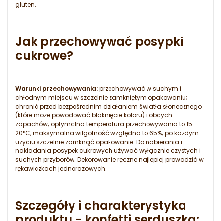
gluten.
Jak przechowywać posypki
cukrowe?
Warunki przechowywania:
przechowywać w suchym i
chłodnym miejscu w szczelnie zamkniętym opakowaniu;
chronić przed bezpośrednim działaniem światła słonecznego
(które może powodować blaknięcie koloru) i obcych
zapachów; optymalna temperatura przechowywania to 15-
20°C, maksymalna wilgotność względna to 65%; po każdym
użyciu szczelnie zamknąć opakowanie. Do nabierania i
nakładania posypek cukrowych używać wyłącznie czystych i
suchych przyborów. Dekorowanie ręczne najlepiej prowadzić w
rękawiczkach jednorazowych.
Szczegóły i charakterystyka
produktu - konfetti serduszka: