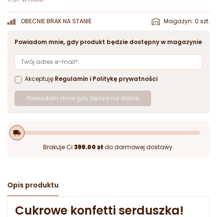
OBECNIE BRAK NA STANIE
Magazyn: 0 szt.
Powiadom mnie, gdy produkt będzie dostępny w magazynie
Akceptuję
Regulamin
i
Politykę prywatności
Powiadom mnie gdy będzie na stanie
local_shipping
Brakuje Ci
399.00 zł
do darmowej dostawy.
Opis produktu
Cukrowe konfetti serduszka!