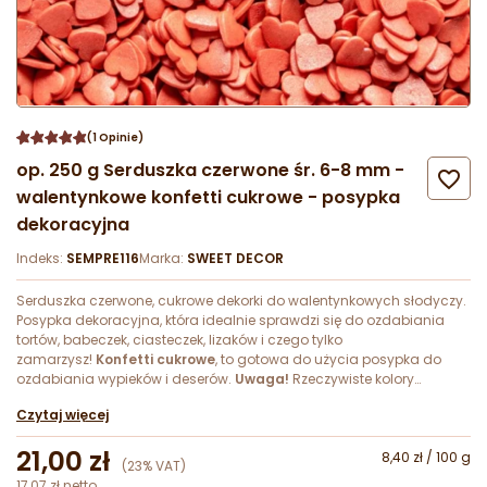
(1 Opinie)
op. 250 g Serduszka czerwone śr. 6-8 mm -

walentynkowe konfetti cukrowe - posypka
dekoracyjna
Indeks:
SEMPRE116
Marka:
SWEET DECOR
Serduszka czerwone, cukrowe dekorki do walentynkowych słodyczy.
Posypka dekoracyjna, która idealnie sprawdzi się do ozdabiania
tortów, babeczek, ciasteczek, lizaków i czego tylko
zamarzysz!
Konfetti cukrowe
, to gotowa do użycia posypka do
ozdabiania wypieków i deserów.
Uwaga!
Rzeczywiste kolory
posypek cukrowych mogą nieznacznie różnić się od wizualizacji
Czytaj więcej
ujętej na zdjęciach katalogowych produktu.
21,00 zł
8,40 zł / 100 g
(23% VAT)
17,07 zł netto