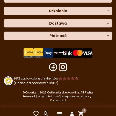
Moje rabaty
Dane do przelewu
Sempre Group
Formularz
reklamacji
Trio Gelato
Szkolenia
Formularz
zwrotu
CDN
Warsaw
Academy of Pastry Arts
Wroclaw
Academy of Baker Arts
Dostawa
Darmowy
odbiór osobisty
InPost Kurier (przedpłata) -
Płatność
18.00 zł
InPost Kurier (pobranie) -
20.00 zł
Płatność
przy odbiorze
u kuriera
InPost Paczkomat -
14.50 zł
Przelew
tradycyjny
Płatność
kartą
Darmowa dostawa
do zamówień o wartości
od 399 zł
.
Szybkie przelewy
Tpay
Szybkie przelewy
Paynow
Płatność
Blik
98% zadowolonych klientów
(Ocena na podstawie 3987)
© Copyright 2026 Cukieteria sklep on-line. All Rights
Reserved. | Wsparcie i rozwój sklepu we współpracy z
Convertis.pl
0


menu

