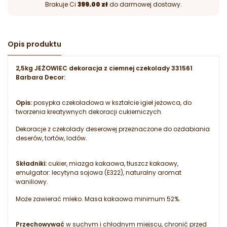
Brakuje Ci
399.00 zł
do darmowej dostawy.
Opis produktu
2,5kg JEŻOWIEC dekoracja z ciemnej czekolady 331561
Barbara Decor:
Opis:
posypka czekoladowa w kształcie igieł jeżowca, do
tworzenia kreatywnych dekoracji cukierniczych.
Dekoracje z czekolady deserowej przeznaczone do ozdabiania
deserów, tortów, lodów.
Składniki:
cukier, miazga kakaowa, tłuszcz kakaowy,
emulgator: lecytyna sojowa (E322), naturalny aromat
waniliowy.
Może zawierać mleko. Masa kakaowa minimum 52%.
Przechowywać
w suchym i chłodnym miejscu, chronić przed