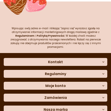
Wpisując swój adres e-mail i klikając "zapisz się" wyrażasz zgodę na
otrzymywanie informacji marketingowych drogą mailową zgodnie z
Regulaminem
i
Polityką Prywatności
. W każdej chwili możesz
zrezygnować z otrzymywania naszego newslettera. Rabat na pierwsze
zakupy nie obejmuje produktów przecenionych i nie łączy się z innymi
promocjami.
Kontakt
O nas
Dane kontaktowe
Regulaminy
Często zadawane pytania
Regulamin sklepu
Sklep stacjonarny
Polityka prywatności
Moje konto
Formularz kontaktowy
Polityka cookies
Załóż konto
Blog
Polityka reklamacji
Zamówienia
Moje dane
Polityka zwrotów
Historia zamówień
e-mail:
Sposoby dostawy
sklep@cukieteria.pl
Dostępność cyfrowa
Lista ulubionych
telefon:
Metody płatności
Nasza marka
601 767 272