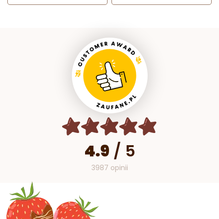
4.9
/
5
3987 opinii