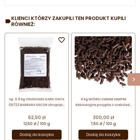
KLIENCI KTÓRZY ZAKUPILI TEN PRODUKT KUPILI
RÓWNIEŻ:


op. 0.5 kg CRUNCHIES DARK ONYX
4 kg WIÓRKI CIEMNE SEMPRE
09732 BARBARA DECOR chrupiące
dekoracyjna posypka z czekolady
kuleczki ryżowe w ciemnej
deserowej 9 x 5 mm
czekoladzie - śr. 4 mm
Cena
Cena
62,50 zł
300,00 zł
12,50 zł / 100 g
7,50 zł / 100 g
Dodaj do koszyka
Dodaj do koszyka