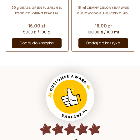
30 g GRASS GREEN FULLFILL GEL
18 ml CIEMNY ZIELONY BARWNIK
FOOD COLORING FRACTAL
OLEJOWY DO BIAŁEJ CZEKOLADY
COLORS barwnik spożywczy w
OS-LC-056 FOOD COLOURS
żelu - zielony
barwnik spożywczy w formie
Cena
Cena
16,00 zł
18,00 zł
emulsji
53,33 zł / 100 g
100,00 zł / 100 ml
Dodaj do koszyka
Dodaj do koszyka