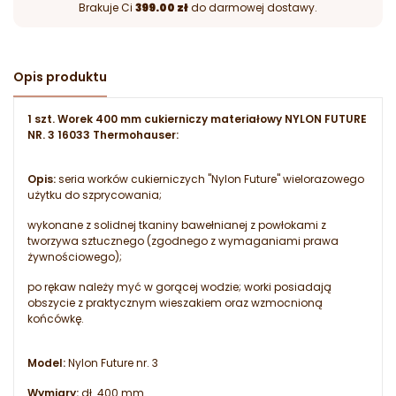
Brakuje Ci
399.00 zł
do darmowej dostawy.
Opis produktu
1 szt. Worek 400 mm cukierniczy materiałowy NYLON FUTURE
NR. 3 16033 Thermohauser:
Opis:
seria worków cukierniczych "Nylon Future" wielorazowego
użytku do szprycowania;
wykonane z solidnej tkaniny bawełnianej z powłokami z
tworzywa sztucznego (zgodnego z wymaganiami prawa
żywnościowego);
po rękaw należy myć w gorącej wodzie; worki posiadają
obszycie z praktycznym wieszakiem oraz wzmocnioną
końcówkę.
Model:
Nylon Future nr. 3
Wymiary:
dł. 400 mm