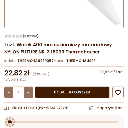
(0 Opinie)
1 szt. Worek 400 mm cukierniczy materiałowy
NYLON FUTURE NR. 3 16033 Thermohauser
Indeks:
THERMOHAUSER357
Marka:
THERMOHAUSER
22,82 zł
22,82 zł / 1 szt.
(23% VAT)
18,55 zł netto

DODAJ DO KOSZYKA
-
+
PRODUKT DOSTĘPNY W MAGAZYNIE
Magazyn: 5 szt.
local_shipping