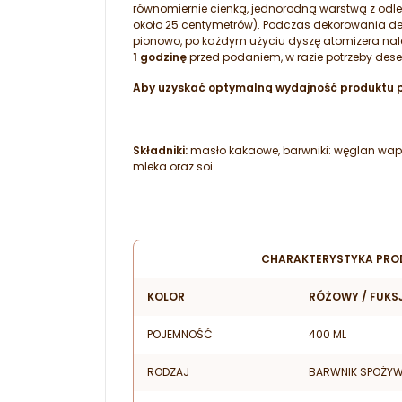
równomiernie cienką, jednorodną warstwą z odl
około 25 centymetrów). Podczas dekorowania de
pionowo, po każdym użyciu dyszę atomizera nal
1 godzinę
przed podaniem, w razie potrzeby des
Aby uzyskać optymalną wydajność produktu pr
Składniki:
masło kakaowe, barwniki: węglan wapnia
mleka oraz soi.
CHARAKTERYSTYKA PRO
KOLOR
RÓŻOWY / FUKS
POJEMNOŚĆ
400 ML
RODZAJ
BARWNIK SPOŻYW