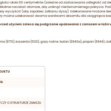
egłości około 50 centymetrów (zależnie od zastosowania odległość od 
likatnie naciskać atomizer, aby uniknąć nierównomiernego pokrycia. Po
eży wyczyścić (aby zapobiec zatkaniu dyszy). Udekorowane mrożone de
ery można udekorować dwoma warstwami aksamitu dla osiągnięcia bardzi
zed użyciem zaleca się podgrzanie opakowania z zamszem w łaźni w
 (E170), koszenila (E120), gazy nośne: butan (E943a), propan (E944), iz
DUKTU
JA
CZY O STRUKTURZE ZAMSZU