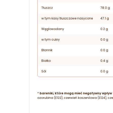
Tłuszcz
78.0 g
w tym kasy tłuszczowe nasycone
47.1 g
Węglowodany
0.2 g
w tym cukry
0.0 g
Błonnik
0.0 g
Białko
0.4 g
Sól
0.0 g
*
barwniki, które mogą mieć negatywny wpływ n
azorubina (E122), czerwień koszenilowa (E124), cze