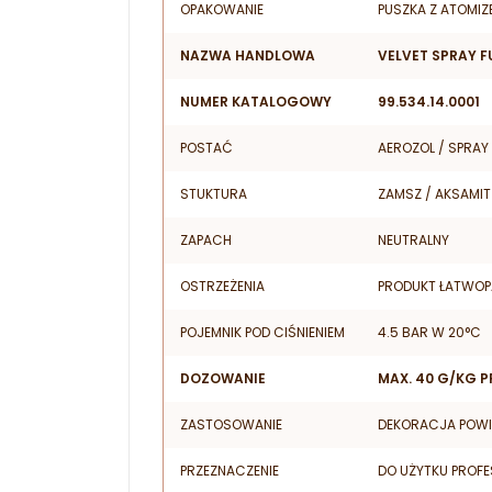
OPAKOWANIE
PUSZKA Z ATOMIZ
NAZWA HANDLOWA
VELVET SPRAY F
NUMER KATALOGOWY
99.534.14.0001
POSTAĆ
AEROZOL / SPRAY
STUKTURA
ZAMSZ / AKSAMIT
ZAPACH
NEUTRALNY
OSTRZEŻENIA
PRODUKT ŁATWOP
POJEMNIK POD CIŚNIENIEM
4.5 BAR W 20°C
DOZOWANIE
MAX. 40 G/KG
ZASTOSOWANIE
DEKORACJA POW
PRZEZNACZENIE
DO UŻYTKU PROF