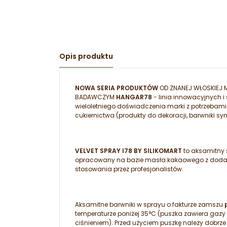
Opis produktu
NOWA SERIA PRODUKTÓW
OD ZNANEJ WŁOSKIEJ M
BADAWCZYM
HANGAR78
- linia innowacyjnych i
wieloletniego doświadczenia marki z potrzebami
cukiernictwa (produkty do dekoracji, barwniki sy
VELVET SPRAY I78 BY SILIKOMART
to aksamitny 
opracowany na bazie masła kakaowego z dodatk
stosowania przez profesjonalistów.
Aksamitne barwniki w sprayu o fakturze zamszu
temperaturze poniżej 35°C (puszka zawiera gazy 
ciśnieniem). Przed użyciem puszkę należy dobr