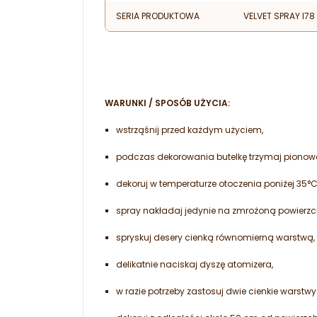
SERIA PRODUKTOWA
VELVET SPRAY I78
WARUNKI / SPOSÓB UŻYCIA:
wstrząśnij przed każdym użyciem,
podczas dekorowania butelkę trzymaj pionow
dekoruj w temperaturze otoczenia poniżej 35°C
spray nakładaj jedynie na zmrożoną powierzc
spryskuj desery cienką równomierną warstwą,
delikatnie naciskaj dyszę atomizera,
w razie potrzeby zastosuj dwie cienkie warstwy