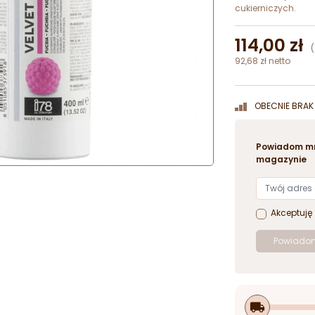
cukierniczych.
114,00 zł
92,68 zł netto
OBECNIE BRAK 
Powiadom mn
magazynie
Akceptuję
Powiadom
local_shipping