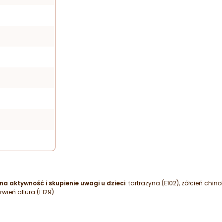
a aktywność i skupienie uwagi u dzieci
: tartrazyna (E102), żółcień chi
rwień allura (E129).