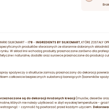
Brak
ARKI SILIKOMART -
I78
-
INGREDIENTS BY SILIKOMART
, KTÓRE ZOSTAŁY 
 specyficznych produktów stworzonych ze starannie dobranych składnikó
 rynku. W skład linii wchodzą produkty przeznaczone zarówno dla profes
ntetyczne i naturalne, dodatki oraz surowce przeznaczone do produkcji cuki
spray spożywczy o strukturze zamszu przeznaczony do dekoracji powierz
iem całkowicie bezpiecznych substancji barwiących (barwników spożyw
przeznaczone są do dekoracji mrożonych kreacji
(musów, deserów oraz
nośne, których nie należy użytkować w zbyt wysokiej temperaturze - groz
ze wstrząsnąć - czynność tą powtarzać przed każdym użyciem.
Dekorowa