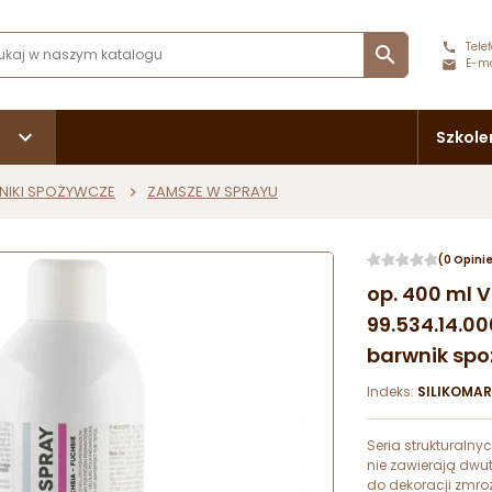
Telef

E-ma
Szkole
NIKI SPOŻYWCZE
ZAMSZE W SPRAYU
(0 Opini
op. 400 ml 
99.534.14.00
barwnik spo
Indeks:
SILIKOMA
Seria strukturaln
nie zawierają dwut
do dekoracji zmro