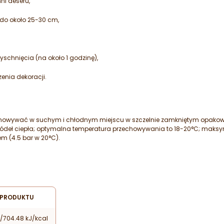
ni deseru,
 do około 25-30 cm,
chnięcia (na około 1 godzinę),
enia dekoracji.
chowywać w suchym i chłodnym miejscu w szczelnie zamkniętym opakow
źródeł ciepła; optymalna temperatura przechowywania to 18-20°C; mak
em (4.5 bar w 20°C).
 PRODUKTU
/704.48 kJ/kcal