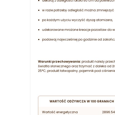
dekoruj z odległości około 50 cm od powierzch
w razie potrzeby odległość można zmniejszyć
po każdym użyciu wyczyść dyszę atomizera,
udekorowane mrożone kreacje pozostaw do wys
podawaj najwcześniej po godzinie od zakończ
Warunki przechowywania:
produkt należy prze
światła słonecznego oraz trzymać z daleka od 
25°C; produkt łatwopalny; pojemnik pod ciśnieni
WARTOŚĆ ODŻYWCZA W 100 GRAMACH
Wartość energetyczna
2896.54