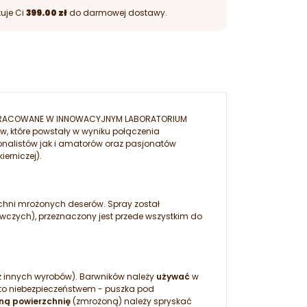
uje Ci
399.00 zł
do darmowej dostawy.
OPRACOWANE W INNOWACYJNYM LABORATORIUM
w, które powstały w wyniku połączenia
jonalistów jak i amatorów oraz pasjonatów
erniczej).
chni mrożonych deserów. Spray został
czych), przeznaczony jest przede wszystkim do
 innych wyrobów). Barwników należy
używać
w
i to niebezpieczeństwem - puszka pod
ną powierzchnię
(zmrożoną) należy spryskać