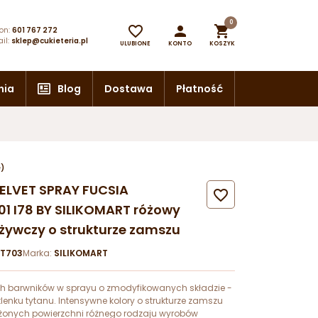
0



on:
601 767 272
il:
sklep@cukieteria.pl
ULUBIONE
KONTO
KOSZYK
nia
Blog
Dostawa
Płatność
e)
VELVET SPRAY FUCSIA

01 I78 BY SILIKOMART różowy
żywczy o strukturze zamszu
RT703
Marka:
SILIKOMART
ych barwników w sprayu o zmodyfikowanych składzie -
lenku tytanu. Intensywne kolory o strukturze zamszu
żonych powierzchni różnego rodzaju wyrobów