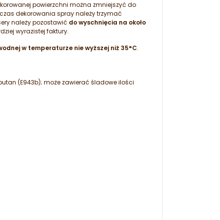
dekorowanej powierzchni można zmniejszyć do
dczas dekorowania spray należy trzymać
sery należy pozostawić
do wyschnięcia na około
ej wyrazistej faktury.
odnej w temperaturze nie wyższej niż 35°C
.
obutan (E943b); może zawierać śladowe ilości