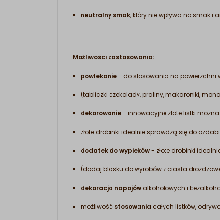
neutralny smak
, który nie wpływa na smak i
Możliwości zastosowania:
powlekanie
- do stosowania na powierzchni 
(tabliczki czekolady, praliny, makaroniki, monopo
dekorowanie
- innowacyjne złote listki można
złote drobinki idealnie sprawdzą się do ozda
dodatek do wypieków
- złote drobinki ideal
(dodaj blasku do wyrobów z ciasta drożdżowe
dekoracja napojów
alkoholowych i bezalkoho
możliwość
stosowania
całych listków, odryw