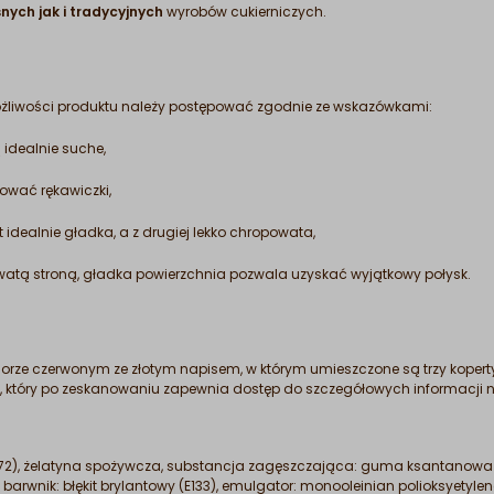
ych jak i tradycyjnych
wyrobów cukierniczych.
możliwości produktu należy postępować zgodnie ze wskazówkami:
 idealnie suche,
sować rękawiczki,
st idealnie gładka, a z drugiej lekko chropowata,
watą stroną, gładka powierzchnia pozwala uzyskać wyjątkowy połysk.
lorze czerwonym ze złotym napisem, w którym umieszczone są trzy koperty
, który po zeskanowaniu zapewnia dostęp do szczegółowych informacji 
(E172), żelatyna spożywcza, substancja zagęszczająca: guma ksantanowa (E
 barwnik: błękit brylantowy (E133), emulgator: monooleinian polioksyetyle