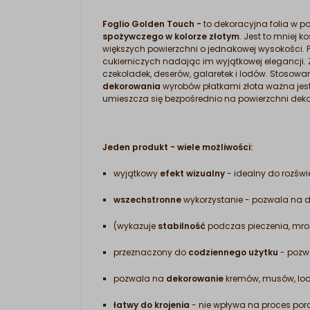
Foglio Golden Touch -
to dekoracyjna folia w 
spożywczego w kolorze złotym
. Jest to mniej 
większych powierzchni o jednakowej wysokości. 
cukierniczych nadając im wyjątkowej elegancji. Z
czekoladek, deserów, galaretek i lodów. Stosowa
dekorowania
wyrobów płatkami złota ważna jest
umieszcza się bezpośrednio na powierzchni deko
Jeden produkt - wiele możliwości:
wyjątkowy
efekt wizualny
- idealny do rozświ
wszechstronne
wykorzystanie - pozwala na 
(wykazuje
stabilność
podczas pieczenia, mroż
przeznaczony do
codziennego użytku
- pozw
pozwala na
dekorowanie
kremów, musów, lodó
łatwy do krojenia
- nie wpływa na proces por