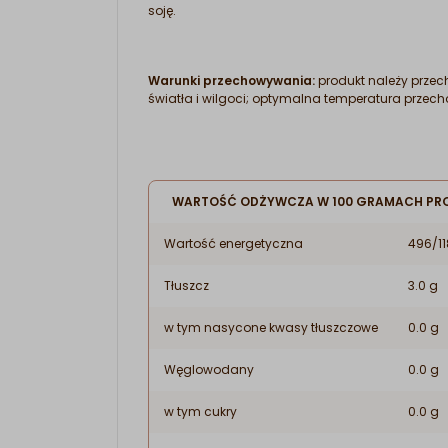
soję.
Warunki przechowywania:
produkt należy prze
światła i wilgoci; optymalna temperatura prze
WARTOŚĆ ODŻYWCZA W 100 GRAMACH PR
Wartość energetyczna
496/11
Tłuszcz
3.0 g
w tym nasycone kwasy tłuszczowe
0.0 g
Węglowodany
0.0 g
w tym cukry
0.0 g