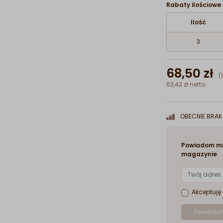
Rabaty ilościowe
Ilość
3
68,50 zł
(
63,43 zł netto
OBECNIE BRAK 
Powiadom mn
magazynie
Akceptuję
Powiadom