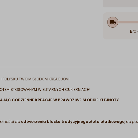
local_shipping
Brak
 I POŁYSKU TWOIM SŁODKIM KREACJOM!
ŁOTEM STOSOWANYM W ELITARNYCH CUKIERNIACH!
AJĄC CODZIENNE KREACJE W PRAWDZIWE SŁODKIE KLEJNOTY
.
dolności do
odtworzenia blasku tradycyjnego złota płatkowego
, co p