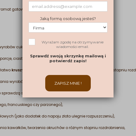
 aromat gotowych wyrobów.
wyrobów cukierniczych,
rcje, ciasteczka, ciasta, torty itp.),
 łatwo
kruszyć w celu uzyskania sypkiej dekoracji
o różnym stopniu rozd
biania wyrobów z kremem oraz lodów,
nie sprawdzą się do tworzenia eleganckich wypieków
go, francuskiego czy parzonego),
lowych (jako dodatek do napoju złoto ulegnie rozpuszczeniu),
ania kawałków, tworzenia okruchów o różnym stopniu rozdrobnienia,