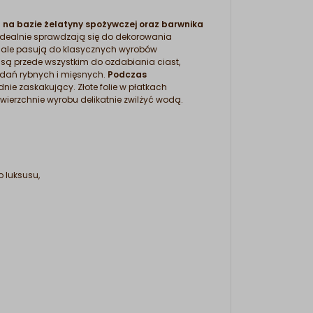
a
na bazie żelatyny spożywczej oraz barwnika
tki idealnie sprawdzają się do dekorowania
onale pasują do klasycznych wyrobów
są przede wszystkim do ozdabiania ciast,
, dań rybnych i mięsnych.
Podczas
ie zaskakujący. Złote folie w płatkach
ierzchnie wyrobu delikatnie zwilżyć wodą.
o luksusu,