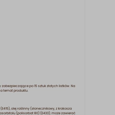
 zabezpieczające po 15 sztuk złotych listków. Na
na temat produktu.
415), olej roślinny (słonecznikowy, z krokosza
nosorbitolu (polisorbat 80) (E433); może zawierać