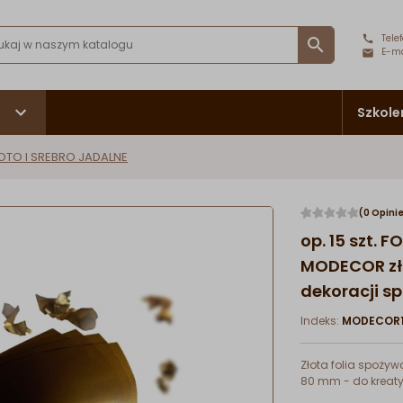
Telef

E-ma
Szkole
OTO I SREBRO JADALNE
(0 Opini
op. 15 szt.
MODECOR zło
dekoracji sp
Indeks:
MODECOR1
Złota folia spożyw
80 mm - do kreaty