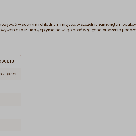
chowywać w suchym i chłodnym miejscu, w szczelnie zamkniętym opakow
chowywania to 15-18°C; optymalna wilgotność względna otoczenia podc
ODUKTU
8 kJ/kcal