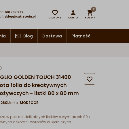
0



on:
601 767 272
il:
sklep@cukieteria.pl
ULUBIONE
KONTO
KOSZYK
nia
Blog
Dostawa
Płatność
e)
 FOGLIO GOLDEN TOUCH 31400

ta folia do kreatywnych
ożywczych - listki 80 x 80 mm
280
Marka:
MODECOR
cza w postaci delikatnych listków o wymiarach 80 x
wnych dekoracji wyrobów cukierniczych.