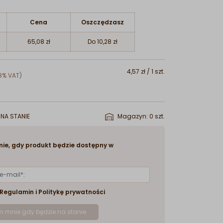
Cena
Oszczędzasz
65,08 zł
Do 10,28 zł
4,57 zł / 1 szt.
8% VAT)
NA STANIE
Magazyn: 0 szt.
ie, gdy produkt będzie dostępny w
Regulamin
i
Politykę prywatności
 mnie gdy będzie na stanie