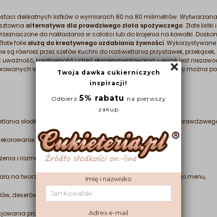
postaci delikatnych listków o wymiarach 80 na 80 milimetrów. Wytwarzan
kosztowna
alternatywa dla prawdziwego złota spożywczego
. Złote lis
Przeznaczone do nakładania w całości lub do krojenia na kawałki. Dosk
łote folie
służą do kreatywnego ozdabiania żywności
. Wykorzystywane 
ne są również przez szefów kuchni do rozświetlania przystawek, przekąsek
 uważność, kreatywność i chęć eksperymentowania - wynik jest niezawodn
rowanych wyrobów. W celu dokładnego przyklejenia dekoracji można pow
etlania słodkich wyrobów, dodaje szyku, elegancji i poczucie prawdziweg
dekorowanie wyrobów mrożonych oraz wypieków
enia i rozmrażania),
ala na tworzenie eleganckich pozycji do Twojego codziennego menu,
w, deserów mrożonych, czekolady, wypieków, ciast i tortów,
cjowania produktów,