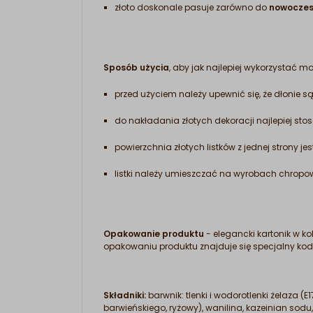
złoto doskonale pasuje zarówno do
nowoczesn
Sposób użycia
, aby jak najlepiej wykorzystać 
przed użyciem należy upewnić się, że dłonie są
do nakładania złotych dekoracji najlepiej sto
powierzchnia złotych listków z jednej strony je
listki należy umieszczać na wyrobach chropo
Opakowanie produktu
- elegancki kartonik w ko
opakowaniu produktu znajduje się specjalny kod
Składniki:
barwnik: tlenki i wodorotlenki żelaza 
barwieńskiego, ryżowy), wanilina, kazeinian sodu,