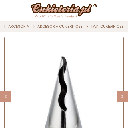
ZĘT I AKCESORIA
AKCESORIA CUKIERNICZE
TYLKI CUKIERNICZE