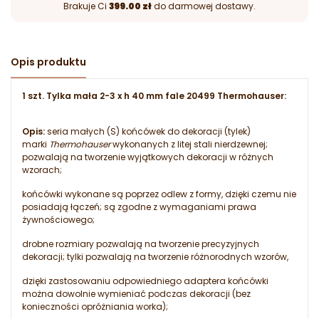
Brakuje Ci
399.00 zł
do darmowej dostawy.
Opis produktu
1 szt. Tylka mała 2-3 x h 40 mm fale 20499 Thermohauser:
Opis:
seria małych (S) końcówek do dekoracji (tylek)
marki
Thermohauser
wykonanych z litej stali nierdzewnej;
pozwalają na tworzenie wyjątkowych dekoracji w różnych
wzorach;
końcówki wykonane są poprzez odlew z formy, dzięki czemu nie
posiadają łączeń; są zgodne z wymaganiami prawa
żywnościowego;
drobne rozmiary pozwalają na tworzenie precyzyjnych
dekoracji; tylki pozwalają na tworzenie różnorodnych wzorów,
dzięki zastosowaniu odpowiedniego adaptera końcówki
można dowolnie wymieniać podczas dekoracji (bez
konieczności opróżniania worka);