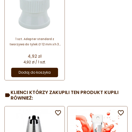
1 szt. Adapter standard z
tworzywa do tylek ∅ 12 mm x h 31
mm 19418 Thermohauser
Cena
4,92 zł
4,92 zł / 1 szt.
Dodaj do koszyka
KLIENCI KTÓRZY ZAKUPILI TEN PRODUKT KUPILI
RÓWNIEŻ:

