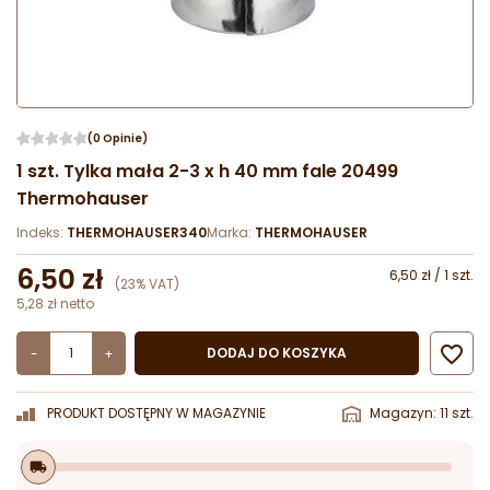
(0 Opinie)
1 szt. Tylka mała 2-3 x h 40 mm fale 20499
Thermohauser
Indeks:
THERMOHAUSER340
Marka:
THERMOHAUSER
6,50 zł
6,50 zł / 1 szt.
(23% VAT)
5,28 zł netto

DODAJ DO KOSZYKA
-
+
PRODUKT DOSTĘPNY W MAGAZYNIE
Magazyn: 11 szt.
local_shipping