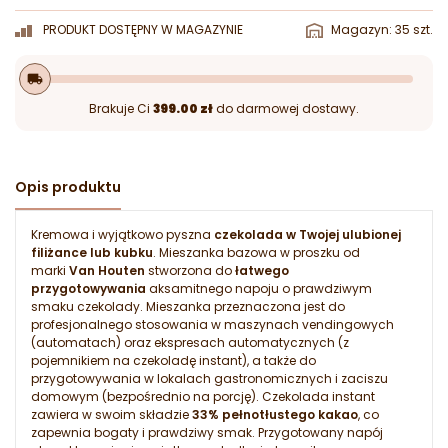
PRODUKT DOSTĘPNY W MAGAZYNIE
Magazyn: 35 szt.
local_shipping
Brakuje Ci
399.00 zł
do darmowej dostawy.
Opis produktu
Kremowa i wyjątkowo pyszna
czekolada w Twojej ulubionej
filiżance lub kubku
. Mieszanka bazowa w proszku od
marki
Van Houten
stworzona do
łatwego
przygotowywania
aksamitnego napoju o prawdziwym
smaku czekolady. Mieszanka przeznaczona jest do
profesjonalnego stosowania w maszynach vendingowych
(automatach) oraz ekspresach automatycznych (z
pojemnikiem na czekoladę instant), a także do
przygotowywania w lokalach gastronomicznych i zaciszu
domowym (bezpośrednio na porcję). Czekolada instant
zawiera w swoim składzie
33% pełnotłustego kakao
, co
zapewnia bogaty i prawdziwy smak. Przygotowany napój