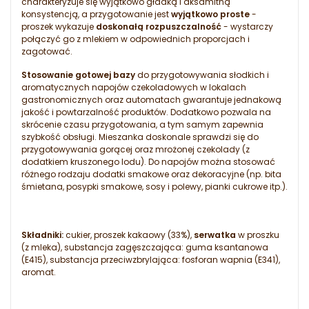
charakteryzuje się wyjątkowo gładką i aksamitną
konsystencją, a przygotowanie jest
wyjątkowo proste
-
proszek wykazuje
doskonałą rozpuszczalność
- wystarczy
połączyć go z mlekiem w odpowiednich proporcjach i
zagotować.
Stosowanie gotowej bazy
do przygotowywania słodkich i
aromatycznych napojów czekoladowych w lokalach
gastronomicznych oraz automatach gwarantuje jednakową
jakość i powtarzalność produktów. Dodatkowo pozwala na
skrócenie czasu przygotowania, a tym samym zapewnia
szybkość obsługi. Mieszanka doskonale sprawdzi się do
przygotowywania gorącej oraz mrożonej czekolady (z
dodatkiem kruszonego lodu). Do napojów można stosować
różnego rodzaju dodatki smakowe oraz dekoracyjne (np. bita
śmietana, posypki smakowe, sosy i polewy, pianki cukrowe itp.).
Składniki:
cukier, proszek kakaowy (33%),
serwatka
w proszku
(z mleka), substancja zagęszczająca: guma ksantanowa
(E415), substancja przeciwzbrylająca: fosforan wapnia (E341),
aromat.