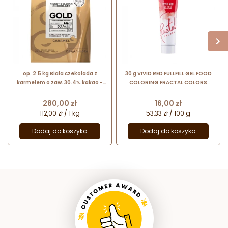
op. 2.5 kg Biała czekolada z
30 g VIVID RED FULLFILL GEL FOOD
karmelem o zaw. 30.4% kakao -
COLORING FRACTAL COLORS
Gold Chocolate Callebaut - nr.
barwnik spożywczy w żelu -
kat. CHK-R30GOLD-E4-U70
jaskrawy czerwony
Cena
Cena
280,00 zł
16,00 zł
112,00 zł / 1 kg
53,33 zł / 100 g
Dodaj do koszyka
Dodaj do koszyka