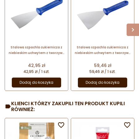
Stalowa szpachla cukiernicza z
Stalowa szpachla cukiernicza z
niebieskim uchwytem z tworzywa
niebieskim uchwytem z tworzywa
- dł. 24.5 x szer. 8 cm - nr. kat.
- dł. 24.5 x szer. 12 cm - nr. kat.
68675 Thermohauser
68695 Thermohauser
Cena
Cena
42,95 zł
59,46 zł
42,95 zł / 1 szt.
59,46 zł / 1 szt.
Dodaj do koszyka
Dodaj do koszyka
KLIENCI KTÓRZY ZAKUPILI TEN PRODUKT KUPILI
RÓWNIEŻ:

