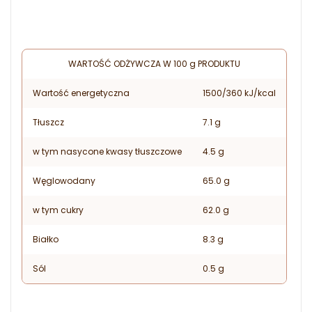
WARTOŚĆ ODŻYWCZA W 100 g PRODUKTU
Wartość energetyczna
1500/360 kJ/kcal
Tłuszcz
7.1 g
w tym nasycone kwasy tłuszczowe
4.5 g
Węglowodany
65.0 g
w tym cukry
62.0 g
Białko
8.3 g
Sól
0.5 g