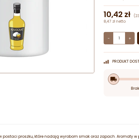
10,42 zł
(2
8,47 zł netto
-
+
PRODUKT DOST
local_shipping
Brak
 postaci proszku, które nadają wyrobom smak oraz zapach. Aromaty w pr