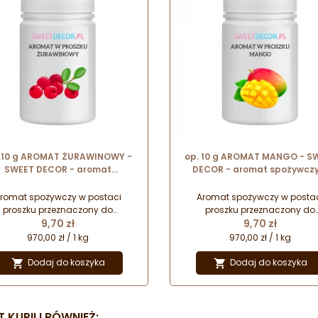
 10 g AROMAT ŻURAWINOWY -
op. 10 g AROMAT MANGO - S
SWEET DECOR - aromat
DECOR - aromat spożywczy
ożywczy w proszku nadający
proszku nadający smak i za
smak i zapach
romat spożywczy w postaci
Aromat spożywczy w posta
proszku przeznaczony do
proszku przeznaczony do
Cena
Cena
matyzowania oraz nadawania
9,70 zł
aromatyzowania oraz nadaw
9,70 zł
ku różnego rodzaju wyrobom
smaku różnego rodzaju wyr
970,00 zł / 1 kg
970,00 zł / 1 kg
cukierniczym.
cukierniczym.
Dodaj do koszyka
Dodaj do koszyka


 KUPILI RÓWNIEŻ: