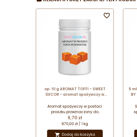

op. 10 g AROMAT TOFFI - SWEET
5 m
DECOR - aromat spożywczy w
BY
proszku nadający smak i zapach
c
Aromat spożywczy w postaci
S
proszku przeznaczony do
s
Cena
aromatyzowania oraz nadawania
9,70 zł
cz
smaku różnego rodzaju wyrobom
pro
970,00 zł / 1 kg
cukierniczym.
Prze
p
Dodaj do koszyka
