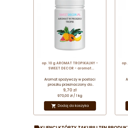
op. 10 g AROMAT TROPIKALNY -
op.
SWEET DECOR - aromat
spożywczy w proszku nadający
sp
smak i zapach
Aromat spożywczy w postaci
A
proszku przeznaczony do
Cena
aromatyzowania oraz nadawania
9,70 zł
aro
smaku różnego rodzaju wyrobom
sma
970,00 zł / 1 kg
cukierniczym.
Dodaj do koszyka

KLIENCI KTÓRZY ZAKUPILI TEN PRODUKT