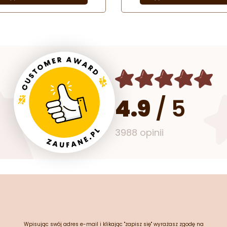
pojów. Certyfikowany produkt
Musisz spróbować!
ekologiczny - BIO.
4.9
/
5
3988 opinii
Wpisując swój adres e-mail i klikając "zapisz się" wyrażasz zgodę na