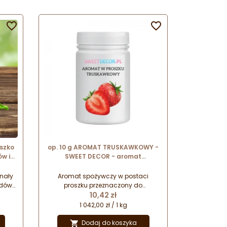


uszko
op. 10 g AROMAT TRUSKAWKOWY -
ów i
SWEET DECOR - aromat
spożywczy w proszku nadający
smak i zapach
onały
Aromat spożywczy w postaci
dów i
proszku przeznaczony do
Cena
śla
aromatyzowania oraz nadawania
10,42 zł
tek
smaku różnego rodzaju wyrobom
1 042,00 zł / 1 kg
a o
cukierniczym.
u.
Dodaj do koszyka
