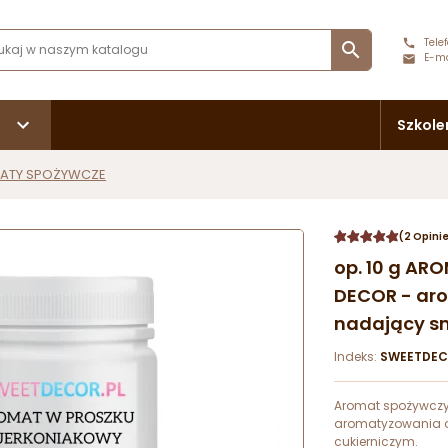
Telef

E-ma
Szkole
ATY SPOŻYWCZE
(2 Opini
op. 10 g A
DECOR - ar
nadający s
Indeks:
SWEETDEC
Aromat spożywczy
aromatyzowania 
cukierniczym.