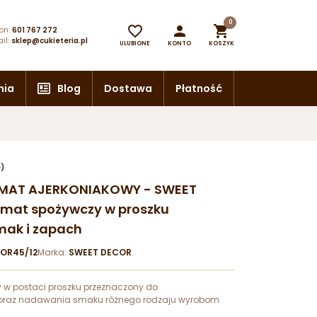
0



on:
601 767 272
il:
sklep@cukieteria.pl
ULUBIONE
KONTO
KOSZYK
nia
Blog
Dostawa
Płatność
e)
ROMAT AJERKONIAKOWY - SWEET
omat spożywczy w proszku
mak i zapach
OR45/12
Marka:
SWEET DECOR
 w postaci proszku przeznaczony do
oraz nadawania smaku różnego rodzaju wyrobom