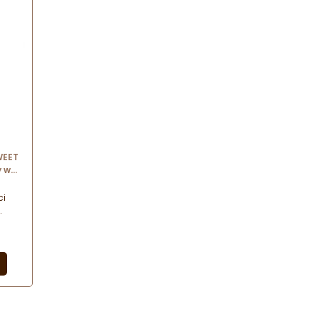
WEET
 w
pach
ci
ania
obom