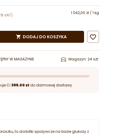
1 042,00 zł / 1 kg
3% VAT)

DODAJ DO KOSZYKA

ĘPNY W MAGAZYNIE
Magazyn: 24 szt.
uje Ci
399.00 zł
do darmowej dostawy.
oszku, to dodatki spożywcze na bazie glukozy z