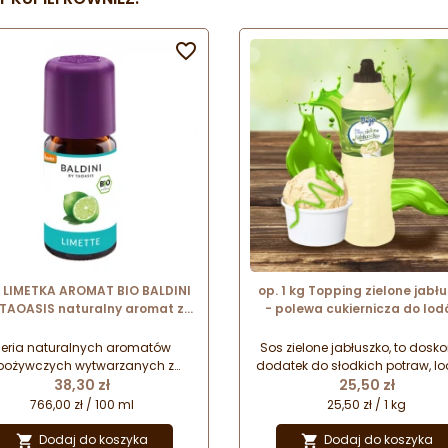

l LIMETKA AROMAT BIO BALDINI
op. 1 kg Topping zielone jabł
 TAOASIS naturalny aromat z
- polewa cukiernicza do lod
zystego olejku eterycznego
gofrów - Dijo Fun&Food
eria naturalnych aromatów
Sos zielone jabłuszko, to dosk
pożywczych wytwarzanych z
dodatek do słodkich potraw, lo
Cena
Cena
ystych olejków eterycznych (w
38,30 zł
deserów. Znakomicie podkre
25,50 zł
cesie destylacji parą wodną).
smak ciast, naleśników i sała
766,00 zł / 100 ml
25,50 zł / 1 kg
znaczone do aromatyzowania i
owocowych. Polewa owocow
rzyprawiania żywności oraz
uniwersalnym zastosowani
Dodaj do koszyka
Dodaj do koszyka

