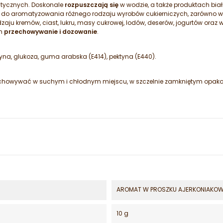
tycznych. Doskonale
rozpuszczają się
w wodzie, a także produktach bia
ą do aromatyzowania różnego rodzaju wyrobów cukierniczych, zarówno 
zaju kremów, ciast, lukru, masy cukrowej, lodów, deserów, jogurtów oraz
ch
przechowywanie i dozowanie
.
na, glukoza, guma arabska (E414), pektyna (E440).
chowywać w suchym i chłodnym miejscu, w szczelnie zamkniętym opako
AROMAT W PROSZKU AJERKONIAKO
10 g