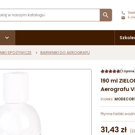
Telef

E-ma
Szkole
NIKI SPOŻYWCZE
BARWNIKI DO AEROGRAFU
(1 Opinie
190 ml ZIELO
Aerografu V
Indeks:
MODECOR1
Płynne farbki wodn
31,43 zł
(2