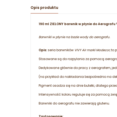
Opis produktu
190 ml ZIELONY barwnik w płynie do Aerografu
Barwniki w płynie na bazie wody do aerografu.
Opis:
seria barwników
VIVY Air marki Modecor,
to p
Stosowane są do rozpylania za pomocą aerogra
Dedykowane głównie do pracy z aerografem, je
(na przykład do nakładania bezpośrednio na d
Pigment osadza się na dnie butelki, dlatego pr
Intensywność koloru reguluje się za pomocą zwi
Barwniki do aerografu nie zawierają glutenu.
Zastosowanie: