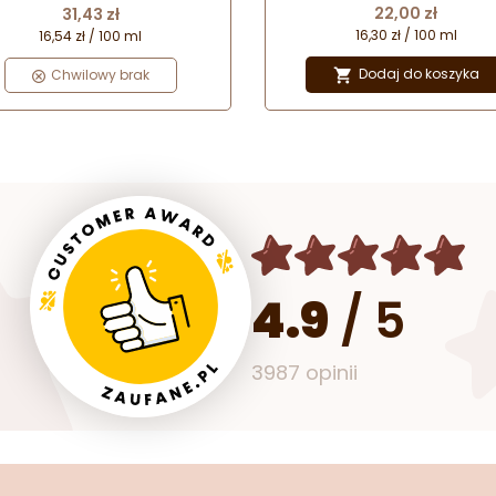
Cena
Cena
22,00 zł
31,43 zł
16,30 zł / 100 ml
16,54 zł / 100 ml
Dodaj do koszyka
Chwilowy brak

4.9
/
5
3987 opinii