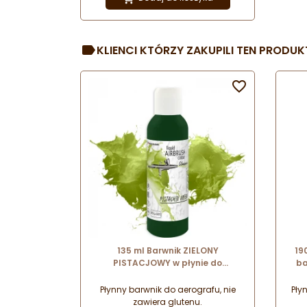
skomplikowanych kształtów.
KLIENCI KTÓRZY ZAKUPILI TEN PRODUKT

135 ml Barwnik ZIELONY
19
PISTACJOWY w płynie do
ba
AEROGRAFU WS-La-0491
VIVY
Foodcolours
Płynny barwnik do aerografu, nie
Pły
zawiera glutenu.