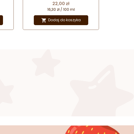
Cena
22,00 zł
16,30 zł / 100 ml
Dodaj do koszyka
