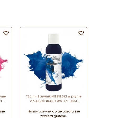


ynie
135 ml Barwnik NIEBIESKI w płynie
71
do AEROGRAFU WS-La-0651
Foodcolours
nie
Płynny barwnik do aerografu, nie
zawiera glutenu.