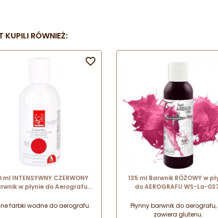
 KUPILI RÓWNIEŻ:

0 ml INTENSYWNY CZERWONY
135 ml Barwnik RÓŻOWY w pł
rwnik w płynie do Aerografu
do AEROGRAFU WS-La-03
 Air Super Red 23998 Modecor
Foodcolours
nne farbki wodne do aerografu.
Płynny barwnik do aerografu, 
zawiera glutenu.