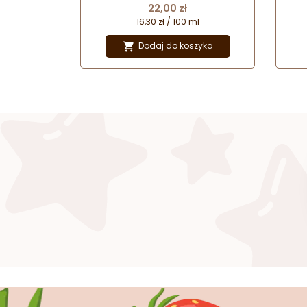
Cena
22,00 zł
16,30 zł / 100 ml
Dodaj do koszyka
