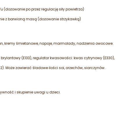
 (dozowanie po przez regulację siły powietrza)
nie z barwioną masą (dozowanie strzykawką)
.
, kremy śmietanowe, napoje, marmolady, nadzienia owocowe.
it brylantowy (E133), regulator kwasowości: kwas cytrynowy (E330),
). Może zawierać śladowe ilości soi, orzechów, siarczynów.
ywność i skupienie uwagi u dzieci.