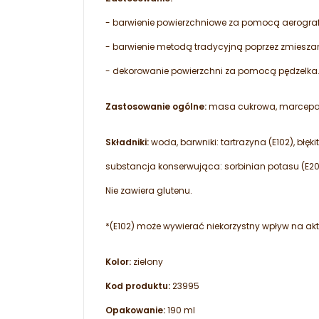
- barwienie powierzchniowe za pomocą aerografu
- barwienie metodą tradycyjną poprzez zmiesza
- dekorowanie powierzchni za pomocą pędzelka
Zastosowanie ogólne:
masa cukrowa, marcepan
Składniki:
woda, barwniki: tartrazyna (E102), błęk
substancja konserwująca: sorbinian potasu (E202
Nie zawiera glutenu.
*(E102) może wywierać niekorzystny wpływ na akt
Kolor:
zielony
Kod produktu:
23995
Opakowanie:
190 ml