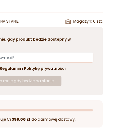
NA STANIE
Magazyn: 0 szt.
ie, gdy produkt będzie dostępny w
Regulamin
i
Politykę prywatności
 mnie gdy będzie na stanie
uje Ci
399.00 zł
do darmowej dostawy.