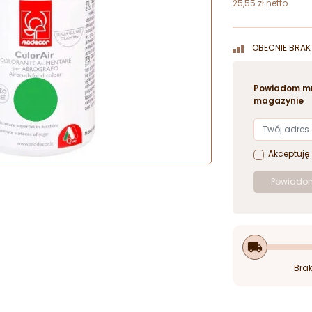
25,55 zł netto
OBECNIE BRAK 
Powiadom mn
magazynie
Akceptuję
Powiadom
local_shipping
Brak