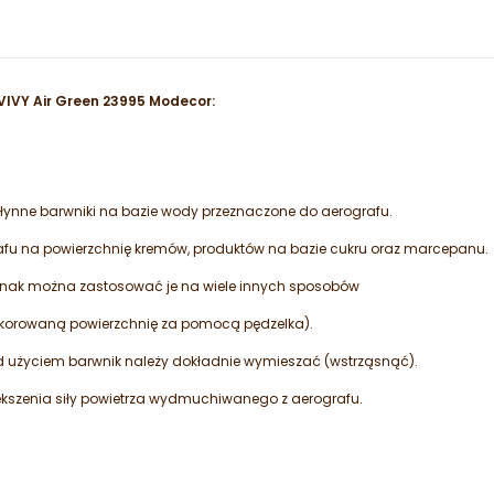
 VIVY Air Green 23995 Modecor:
łynne barwniki na bazie wody przeznaczone do aerografu.
fu na powierzchnię kremów, produktów na bazie cukru oraz marcepanu.
dnak można zastosować je na wiele innych sposobów
ekorowaną powierzchnię za pomocą pędzelka).
zed użyciem barwnik należy dokładnie wymieszać (wstrząsnąć).
ększenia siły powietrza wydmuchiwanego z aerografu.