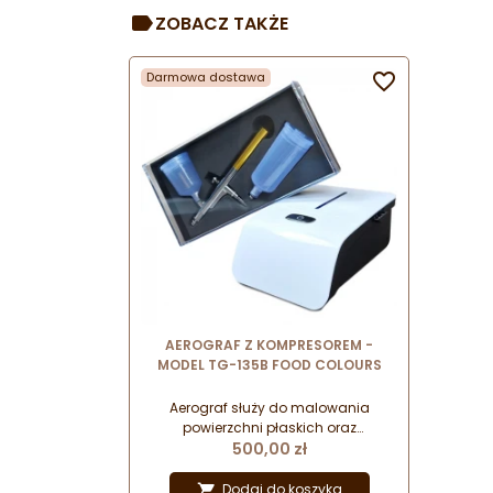
ZOBACZ TAKŻE
Darmowa dostawa

AEROGRAF Z KOMPRESOREM -
MODEL TG-135B FOOD COLOURS
Aerograf służy do malowania
powierzchni płaskich oraz
Cena
przedmiotów o skomplikowanych
500,00 zł
kształtach. Umożliwia precyzyjne
malowanie nawet najbardziej
Dodaj do koszyka
