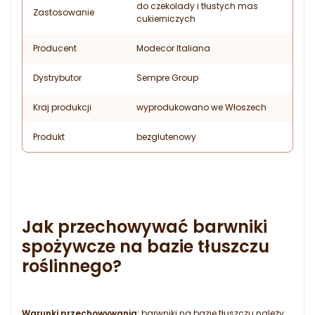
do czekolady i tłustych mas
Zastosowanie
cukierniczych
Producent
Modecor Italiana
Dystrybutor
Sempre Group
Kraj produkcji
wyprodukowano we Włoszech
Produkt
bezglutenowy
Jak przechowywać barwniki
spożywcze na bazie tłuszczu
roślinnego?
Warunki przechowywania:
barwniki na bazie tłuszczu należy