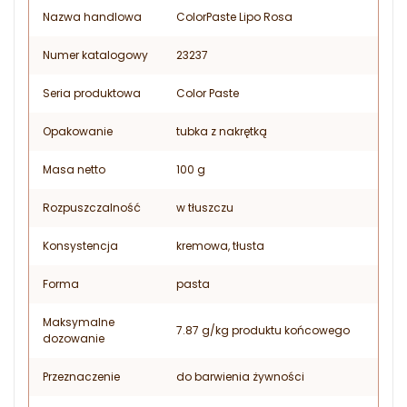
Nazwa handlowa
ColorPaste Lipo Rosa
Numer katalogowy
23237
Seria produktowa
Color Paste
Opakowanie
tubka z nakrętką
Masa netto
100 g
Rozpuszczalność
w tłuszczu
Konsystencja
kremowa, tłusta
Forma
pasta
Maksymalne
7.87 g/kg produktu końcowego
dozowanie
Przeznaczenie
do barwienia żywności