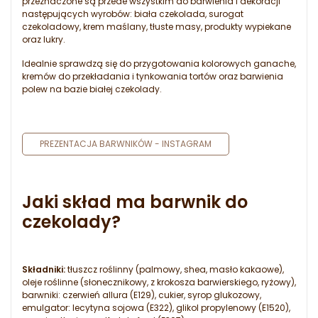
przeznaczone są przede wszystkim do barwienia i dekoracji
następujących wyrobów: biała czekolada, surogat
czekoladowy, krem maślany, tłuste masy, produkty wypiekane
oraz lukry.
Idealnie sprawdzą się do przygotowania kolorowych ganache,
kremów do przekładania i tynkowania tortów oraz barwienia
polew na bazie białej czekolady.
PREZENTACJA BARWNIKÓW - INSTAGRAM
Jaki skład ma barwnik do
czekolady?
Składniki:
tłuszcz roślinny (palmowy, shea, masło kakaowe),
oleje roślinne (słonecznikowy, z krokosza barwierskiego, ryżowy),
barwniki: czerwień allura (E129), cukier, syrop glukozowy,
emulgator: lecytyna sojowa (E322), glikol propylenowy (E1520),