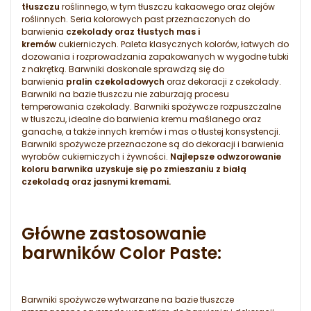
tłuszczu
roślinnego, w tym tłuszczu kakaowego oraz olejów
roślinnych. Seria kolorowych past przeznaczonych do
barwienia
czekolady oraz tłustych mas i
kremów
cukierniczych. Paleta klasycznych kolorów, łatwych do
dozowania i rozprowadzania zapakowanych w wygodne tubki
z nakrętką. Barwniki doskonale sprawdzą się do
barwienia
pralin czekoladowych
oraz dekoracji z czekolady.
Barwniki na bazie tłuszczu nie zaburzają procesu
temperowania czekolady. Barwniki spożywcze rozpuszczalne
w tłuszczu, idealne do barwienia kremu maślanego oraz
ganache, a także innych kremów i mas o tłustej konsystencji.
Barwniki spożywcze przeznaczone są do dekoracji i barwienia
wyrobów cukierniczych i żywności.
Najlepsze odwzorowanie
koloru barwnika uzyskuje się po zmieszaniu z białą
czekoladą oraz jasnymi kremami.
Główne zastosowanie
barwników Color Paste:
Barwniki spożywcze wytwarzane na bazie tłuszcze