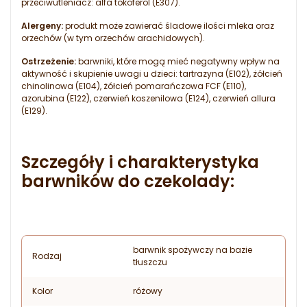
przeciwutleniacz: alfa tokoferol (E307).
Alergeny:
produkt może zawierać śladowe ilości mleka oraz
orzechów (w tym orzechów arachidowych).
Ostrzeżenie:
barwniki, które mogą mieć negatywny wpływ na
aktywność i skupienie uwagi u dzieci: tartrazyna (E102), żółcień
chinolinowa (E104), żółcień pomarańczowa FCF (E110),
azorubina (E122), czerwień koszenilowa (E124), czerwień allura
(E129).
Szczegóły i charakterystyka
barwników do czekolady:
barwnik spożywczy na bazie
Rodzaj
tłuszczu
Kolor
różowy