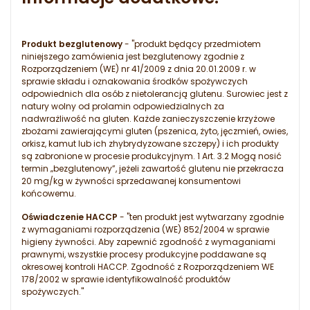
Produkt bezglutenowy
- "produkt będący przedmiotem
niniejszego zamówienia jest bezglutenowy zgodnie z
Rozporządzeniem (WE) nr 41/2009 z dnia 20.01.2009 r. w
sprawie składu i oznakowania środków spożywczych
odpowiednich dla osób z nietolerancją glutenu. Surowiec jest z
natury wolny od prolamin odpowiedzialnych za
nadwrażliwość na gluten. Każde zanieczyszczenie krzyżowe
zbożami zawierającymi gluten (pszenica, żyto, jęczmień, owies,
orkisz, kamut lub ich zhybrydyzowane szczepy) i ich produkty
są zabronione w procesie produkcyjnym. 1 Art. 3.2 Mogą nosić
termin „bezglutenowy”, jeżeli zawartość glutenu nie przekracza
20 mg/kg w żywności sprzedawanej konsumentowi
końcowemu.
Oświadczenie HACCP
- "ten produkt jest wytwarzany zgodnie
z wymaganiami rozporządzenia (WE) 852/2004 w sprawie
higieny żywności. Aby zapewnić zgodność z wymaganiami
prawnymi, wszystkie procesy produkcyjne poddawane są
okresowej kontroli HACCP. Zgodność z Rozporządzeniem WE
178/2002 w sprawie identyfikowalność produktów
spożywczych."