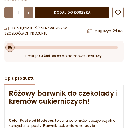

DODAJ DO KOSZYKA
-
+
DOSTĘPNĄ ILOŚĆ SPRAWDZISZ W
Magazyn: 24 szt.
SZCZEGÓŁACH PRODUKTU
local_shipping
Brakuje Ci
399.00 zł
do darmowej dostawy.
Opis produktu
Różowy barwnik do czekolady i
kremów cukierniczych!
Color Paste od Modecor,
to seria barwników spożywczych o
konsystencji pasty. Barwniki cukiernicze na
bazie