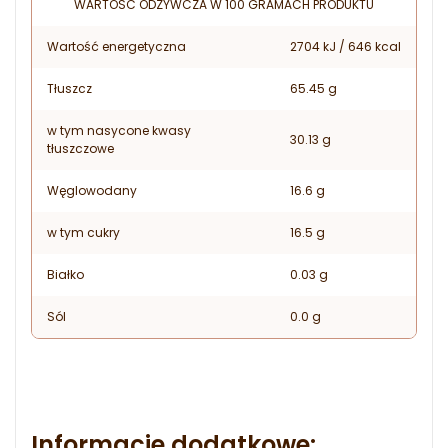
WARTOŚĆ ODŻYWCZA W 100 GRAMACH PRODUKTU
Wartość energetyczna
2704 kJ / 646 kcal
Tłuszcz
65.45 g
w tym nasycone kwasy
30.13 g
tłuszczowe
Węglowodany
16.6 g
w tym cukry
16.5 g
Białko
0.03 g
Sól
0.0 g
Informacje dodatkowe: