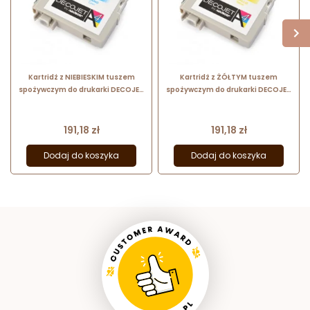
Kartridż z NIEBIESKIM tuszem
Kartridż z ŻÓŁTYM tuszem
spożywczym do drukarki DECOJET
spożywczym do drukarki DECOJET
A4 30437 Modecor
A4 30439 Modecor
Cena
Cena
191,18 zł
191,18 zł
Dodaj do koszyka
Dodaj do koszyka