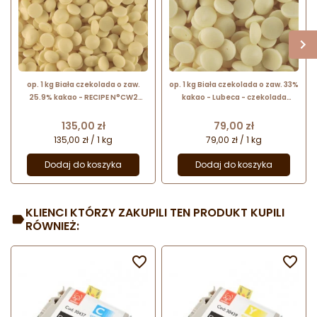
op. 1 kg Biała czekolada o zaw.
op. 1 kg Biała czekolada o zaw. 33%
25.9% kakao - RECIPE N°CW2
kakao - Lubeca - czekolada
Callebaut - czekolada
cukiernicza w kaletkach - nr. kat.
cukiernicza w kaletkach
776
Cena
Cena
135,00 zł
79,00 zł
135,00 zł / 1 kg
79,00 zł / 1 kg
Dodaj do koszyka
Dodaj do koszyka
KLIENCI KTÓRZY ZAKUPILI TEN PRODUKT KUPILI
RÓWNIEŻ:

