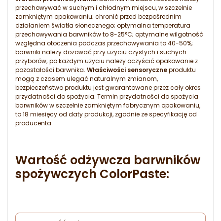
przechowywać w suchym i chłodnym miejscu, w szczelnie
zamkniętym opakowaniu; chronić przed bezpośrednim
działaniem światła słonecznego; optymalna temperatura
przechowywania barwników to 8-25°C; optymalne wilgotność
względna otoczenia podczas przechowywania to 40-50%;
barwniki należy dozować przy użyciu czystych i suchych
przyborów; po każdym użyciu należy oczyścić opakowanie z
pozostałości barwnika.
Właściwości sensoryczne
produktu
mogą z czasem ulegać naturalnym zmianom,
bezpieczeństwo produktu jest gwarantowane przez cały okres
przydatności do spożycia. Termin przydatności do spożycia
barwników w szczelnie zamkniętym fabrycznym opakowaniu,
to 18 miesięcy od daty produkcji, zgodnie ze specyfikację od
producenta.
Wartość odżywcza barwników
spożywczych ColorPaste: