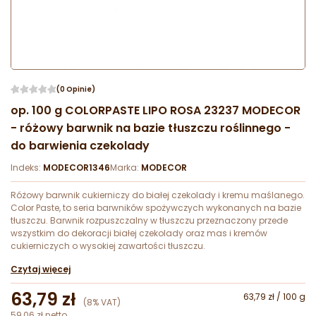
(0 Opinie)
op. 100 g COLORPASTE LIPO ROSA 23237 MODECOR
- różowy barwnik na bazie tłuszczu roślinnego -
do barwienia czekolady
Indeks:
MODECOR1346
Marka:
MODECOR
Różowy barwnik cukierniczy do białej czekolady i kremu maślanego.
Color Paste, to seria barwników spożywczych wykonanych na bazie
tłuszczu. Barwnik rozpuszczalny w tłuszczu przeznaczony przede
wszystkim do dekoracji białej czekolady oraz mas i kremów
cukierniczych o wysokiej zawartości tłuszczu.
Czytaj więcej
63,79 zł
63,79 zł / 100 g
(8% VAT)
59,06 zł netto