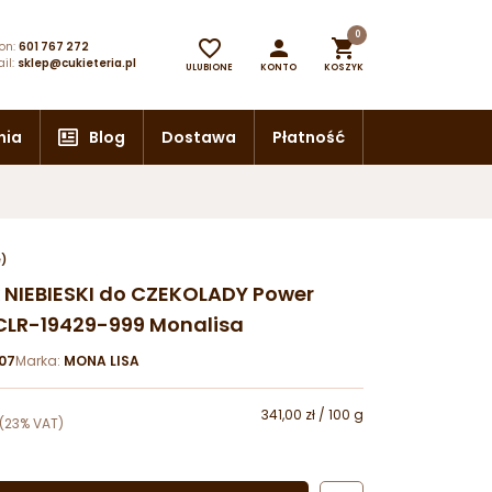
0



on:
601 767 272
il:
sklep@cukieteria.pl
ULUBIONE
KONTO
KOSZYK
nia
Blog
Dostawa
Płatność
e)
 NIEBIESKI do CZEKOLADY Power
 CLR-19429-999 Monalisa
07
Marka:
MONA LISA
341,00 zł / 100 g
(23% VAT)