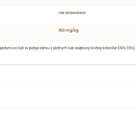
nie dozwolone
150 mg/kg
czo lub w połączeniu z jednym lub większą liczbą kolorów E100, E102, E120, E1