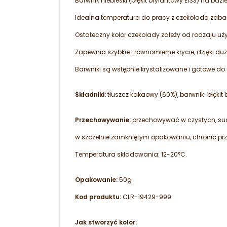
Barwnik niebieski (błękit brylantowy E133) na ba
Idealna temperatura do pracy z czekoladą zaba
Ostateczny kolor czekolady zależy od rodzaju uży
Zapewnia szybkie i równomierne krycie, dzięki d
Barwniki są wstępnie krystalizowane i gotowe do 
Składniki:
tłuszcz kakaowy (60%), barwnik: błękit 
Przechowywanie:
przechowywać w czystych, su
w szczelnie zamkniętym opakowaniu, chronić pr
Temperatura składowania: 12-20°C.
Opakowanie:
50g
Kod produktu:
CLR-19429-999
Jak stworzyć kolor: