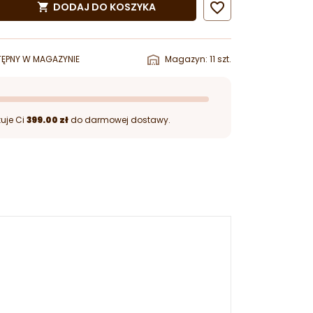

DODAJ DO KOSZYKA

ĘPNY W MAGAZYNIE
Magazyn: 11 szt.
uje Ci
399.00 zł
do darmowej dostawy.