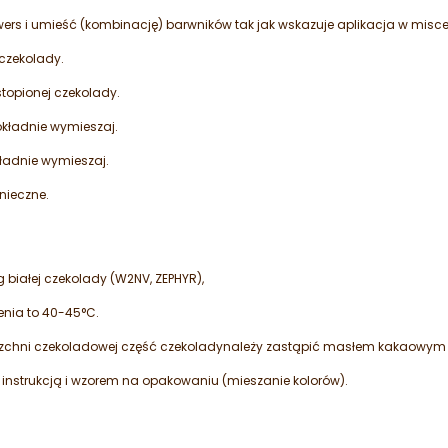
lowers i umieść (kombinację) barwników tak jak wskazuje aplikacja w misce
 czekolady.
stopionej czekolady.
dokładnie wymieszaj.
kładnie wymieszaj.
onieczne.
białej czekolady (W2NV, ZEPHYR),
enia to 40-45°C.
ierzchni czekoladowej część czekoladynależy zastąpić masłem kakaowy
 instrukcją i wzorem na opakowaniu (mieszanie kolorów).