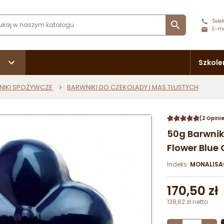
Telef

E-ma
Szkole
NIKI SPOŻYWCZE
BARWNIKI DO CZEKOLADY I MAS TŁUSTYCH
(2 Opini
50g Barwnik
Flower Blue
Indeks:
MONALISA
170,50 zł
138,62 zł netto