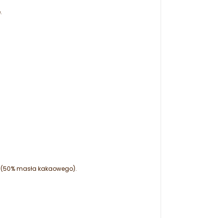
.
m (50% masła kakaowego).