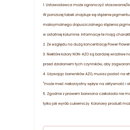
1. Ustawodawca może ograniczyć stosowanie/k
W poniższej tabeli znajduje się stężenie pigmentu
maksymalnego dopuszczalnego stężenia pigme
w ostatniej kolumnie. Informacje te mają charakt
2. Ze względu na dużą koncentrację Power Flower
3. Niektóre kolory NON-AZO są bardziej wrażliwe 
przed działaniem tych czynników, aby zagwarant
4. Używając barwników AZO, musisz podać na ety
"może mieć niekorzystny wpływ na aktywność i sk
5. Zgodnie z prawem barwiona czekolada nie m
tylko jak wyrób cukierniczy. Kolorowy produkt m