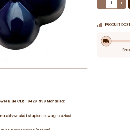
-
+
PRODUKT DOST
local_shipping
Brak
ower Blue CLR-19429-999 Monalisa:
a aktywność i skupienie uwagi u dzieci.