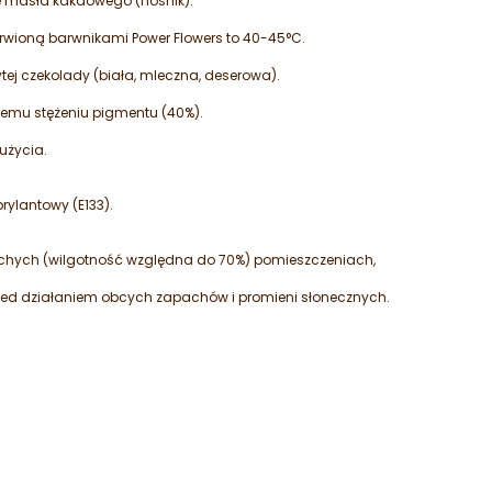
zie masła kakaowego (nośnik).
rwioną barwnikami Power Flowers to 40-45°C.
tej czekolady (biała, mleczna, deserowa).
użemu stężeniu pigmentu (40%).
użycia.
brylantowy (E133).
chych (wilgotność względna do 70%) pomieszczeniach,
zed działaniem obcych zapachów i promieni słonecznych.