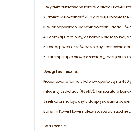
1. Wybierz preferowany kolor w aplikacji Power F
2. Zmierz wielokrotność 400 g białej lub mlecznej
3. Włóż odpowiedni barwnik do miski i dodaj 1/4 
4. Poczekaj 1-2 minuty, aż barwnik się rozpuści, 
5. Dodaj pozostałe 3/4 czekolady i ponownie do
6. Zatemperuj kolorową czekoladę, jeżeli jest to k
Uwagi techniczne:
Proponowane formuły kolorów oparte są na 400 g 
mlecznej czekolady (665NV). Temperatura barwi
Jeżeli kolor ma być użyty do spryskiwania pow
Barwniki Power Flower należy stosować zgodnie z
Ostrzeżenie: