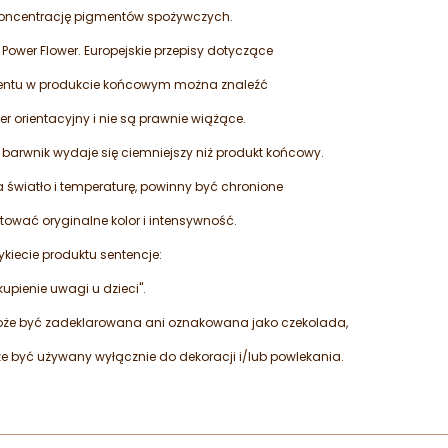
oncentrację pigmentów spożywczych.
 Power Flower. Europejskie przepisy dotyczące
ntu w produkcie końcowym można znaleźć
er orientacyjny i nie są prawnie wiążące.
 barwnik wydaje się ciemniejszy niż produkt końcowy.
na światło i temperaturę, powinny być chronione
ować oryginalne kolor i intensywność.
kiecie produktu sentencje:
upienie uwagi u dzieci".
oże być zadeklarowana ani oznakowana jako czekolada,
oże być używany wyłącznie do dekoracji i/lub powlekania.