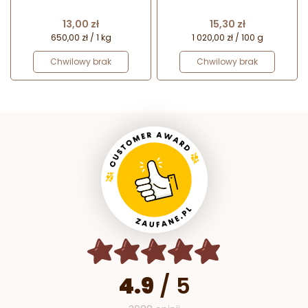
płatki kwiatów do dekoracji
pudrowy barwnik spożywczy -
cukierniczych
ciemny zielony
Cena
Cena
13,00 zł
15,30 zł
650,00 zł / 1 kg
1 020,00 zł / 100 g
Chwilowy brak
Chwilowy brak
4.9
/
5