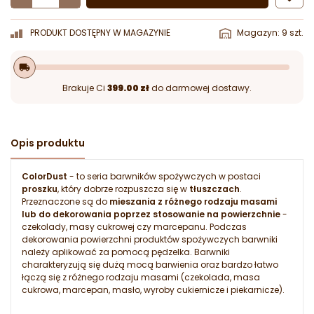
PRODUKT DOSTĘPNY W MAGAZYNIE
Magazyn: 9 szt.
local_shipping
Brakuje Ci
399.00 zł
do darmowej dostawy.
Opis produktu
ColorDust
- to seria barwników spożywczych w postaci
proszku
, który dobrze rozpuszcza się w
tłuszczach
.
Przeznaczone są do
mieszania z różnego rodzaju masami
lub do dekorowania poprzez stosowanie na powierzchnie
-
czekolady, masy cukrowej czy marcepanu. Podczas
dekorowania powierzchni produktów spożywczych barwniki
należy aplikować za pomocą pędzelka. Barwniki
charakteryzują się dużą mocą barwienia oraz bardzo łatwo
łączą się z różnego rodzaju masami (czekolada, masa
cukrowa, marcepan, masło, wyroby cukiernicze i piekarnicze).