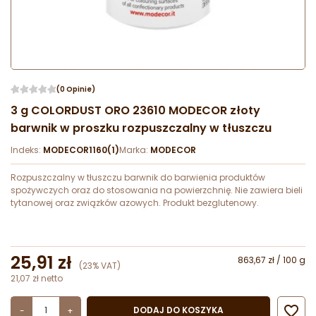
(0 Opinie)
3 g COLORDUST ORO 23610 MODECOR złoty
barwnik w proszku rozpuszczalny w tłuszczu
Indeks:
MODECOR1160(1)
Marka:
MODECOR
Rozpuszczalny w tłuszczu barwnik do barwienia produktów
spożywczych oraz do stosowania na powierzchnię. Nie zawiera bieli
tytanowej oraz związków azowych. Produkt bezglutenowy.
25,91 zł
863,67 zł / 100 g
(23% VAT)
21,07 zł netto

DODAJ DO KOSZYKA
-
+