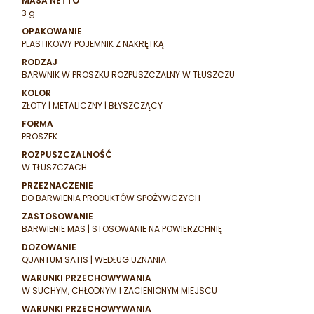
MASA NETTO
3 g
OPAKOWANIE
PLASTIKOWY POJEMNIK Z NAKRĘTKĄ
RODZAJ
BARWNIK W PROSZKU ROZPUSZCZALNY W TŁUSZCZU
KOLOR
ZŁOTY | METALICZNY | BŁYSZCZĄCY
FORMA
PROSZEK
ROZPUSZCZALNOŚĆ
W TŁUSZCZACH
PRZEZNACZENIE
DO BARWIENIA PRODUKTÓW SPOŻYWCZYCH
ZASTOSOWANIE
BARWIENIE MAS | STOSOWANIE NA POWIERZCHNIĘ
DOZOWANIE
QUANTUM SATIS | WEDŁUG UZNANIA
WARUNKI PRZECHOWYWANIA
W SUCHYM, CHŁODNYM I ZACIENIONYM MIEJSCU
WARUNKI PRZECHOWYWANIA