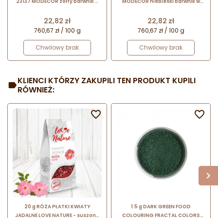
23137 MODECOR żółty barwnik w
MODECOR niebieski barwnik w
proszku rozpuszczalny w tłuszczu
proszku rozpuszczalny w tłuszczu
Cena
Cena
22,82 zł
22,82 zł
760,67 zł / 100 g
760,67 zł / 100 g
Chwilowy brak
Chwilowy brak
KLIENCI KTÓRZY ZAKUPILI TEN PRODUKT KUPILI
RÓWNIEŻ:


20 g RÓŻA PŁATKI KWIATY
1.5 g DARK GREEN FOOD
JADALNE LOVE NATURE - suszone
COLOURING FRACTAL COLORS