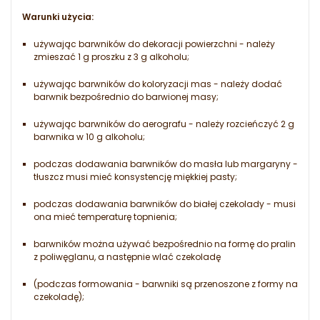
Warunki użycia:
używając barwników do dekoracji powierzchni - należy
zmieszać 1 g proszku z 3 g alkoholu;
używając barwników do koloryzacji mas - należy dodać
barwnik bezpośrednio do barwionej masy;
używając barwników do aerografu - należy rozcieńczyć 2 g
barwnika w 10 g alkoholu;
podczas dodawania barwników do masła lub margaryny -
tłuszcz musi mieć konsystencję miękkiej pasty;
podczas dodawania barwników do białej czekolady - musi
ona mieć temperaturę topnienia;
barwników można używać bezpośrednio na formę do pralin
z poliwęglanu, a następnie wlać czekoladę
(podczas formowania - barwniki są przenoszone z formy na
czekoladę);