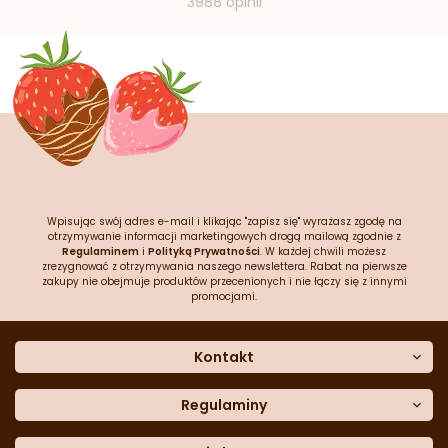
3988 opinii
Wpisując swój adres e-mail i klikając "zapisz się" wyrażasz zgodę na
otrzymywanie informacji marketingowych drogą mailową zgodnie z
Regulaminem
i
Polityką Prywatności
. W każdej chwili możesz
zrezygnować z otrzymywania naszego newslettera. Rabat na pierwsze
zakupy nie obejmuje produktów przecenionych i nie łączy się z innymi
promocjami.
Kontakt
O nas
Dane kontaktowe
Regulaminy
Często zadawane pytania
Regulamin sklepu
Sklep stacjonarny