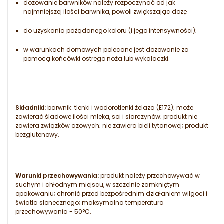
dozowanie barwników należy rozpoczynać od jak
najmniejszej ilości barwnika, powoli zwiększając dozę
do uzyskania pożądanego koloru (i jego intensywności);
w warunkach domowych polecane jest dozowanie za
pomocą końcówki ostrego noża lub wykałaczki.
Składniki:
barwnik: tlenki i wodorotlenki żelaza (E172); może
zawierać śladowe ilości mleka, soi i siarczynów; produkt nie
zawiera związków azowych; nie zawiera bieli tytanowej; produkt
bezglutenowy.
Warunki przechowywania:
produkt należy przechowywać w
suchym i chłodnym miejscu, w szczelnie zamkniętym
opakowaniu; chronić przed bezpośrednim działaniem wilgoci i
światła słonecznego; maksymalna temperatura
przechowywania - 50°C.