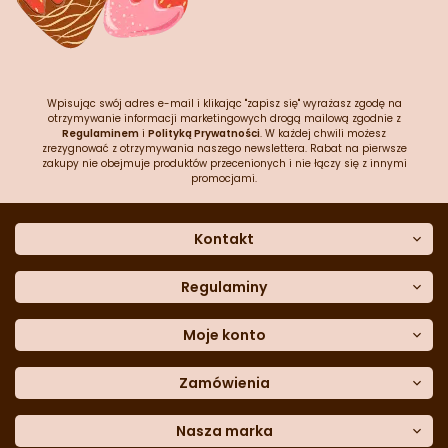
Wpisując swój adres e-mail i klikając "zapisz się" wyrażasz zgodę na
otrzymywanie informacji marketingowych drogą mailową zgodnie z
Regulaminem
i
Polityką Prywatności
. W każdej chwili możesz
zrezygnować z otrzymywania naszego newslettera. Rabat na pierwsze
zakupy nie obejmuje produktów przecenionych i nie łączy się z innymi
promocjami.
Kontakt
O nas
Dane kontaktowe
Regulaminy
Często zadawane pytania
Regulamin sklepu
Sklep stacjonarny
Polityka prywatności
Moje konto
Formularz kontaktowy
Polityka cookies
Załóż konto
Blog
Polityka reklamacji
Zamówienia
Moje dane
Polityka zwrotów
Historia zamówień
e-mail:
Sposoby dostawy
sklep@cukieteria.pl
Dostępność cyfrowa
Lista ulubionych
telefon:
Metody płatności
Nasza marka
601 767 272
Moje rabaty