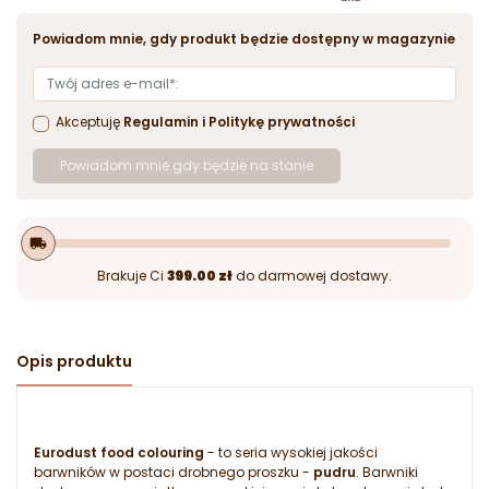
Powiadom mnie, gdy produkt będzie dostępny w magazynie
Akceptuję
Regulamin
i
Politykę prywatności
Powiadom mnie gdy będzie na stanie
local_shipping
Brakuje Ci
399.00 zł
do darmowej dostawy.
Opis produktu
Eurodust food colouring
- to seria wysokiej jakości
barwników w postaci drobnego proszku -
pudru
. Barwniki