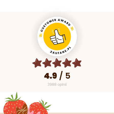
4.9
/
5
3988 opinii