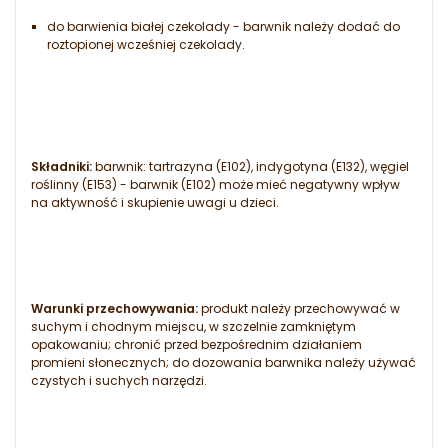
do barwienia białej czekolady - barwnik należy dodać do
roztopionej wcześniej czekolady.
Składniki:
barwnik: tartrazyna (E102), indygotyna (E132), węgiel
roślinny (E153) - barwnik (E102) może mieć negatywny wpływ
na aktywność i skupienie uwagi u dzieci.
Warunki przechowywania:
produkt należy przechowywać w
suchym i chodnym miejscu, w szczelnie zamkniętym
opakowaniu; chronić przed bezpośrednim działaniem
promieni słonecznych; do dozowania barwnika należy używać
czystych i suchych narzędzi.