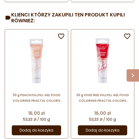
KLIENCI KTÓRZY ZAKUPILI TEN PRODUKT KUPILI
RÓWNIEŻ:


30 g PEACH FULLFILL GEL FOOD
30 g VIVID RED FULLFILL GEL FOOD
COLORING FRACTAL COLORS
COLORING FRACTAL COLORS
barwnik spożywczy w żelu -
barwnik spożywczy w żelu -
brzoskwiniowy
jaskrawy czerwony
Cena
Cena
16,00 zł
16,00 zł
53,33 zł / 100 g
53,33 zł / 100 g
Dodaj do koszyka
Dodaj do koszyka