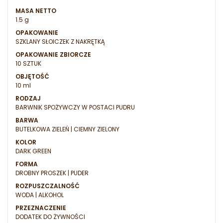
MASA NETTO
1.5 g
OPAKOWANIE
SZKLANY SŁOICZEK Z NAKRĘTKĄ
OPAKOWANIE ZBIORCZE
10 SZTUK
OBJĘTOŚĆ
10 ml
RODZAJ
BARWNIK SPOŻYWCZY W POSTACI PUDRU
BARWA
BUTELKOWA ZIELEŃ | CIEMNY ZIELONY
KOLOR
DARK GREEN
FORMA
DROBNY PROSZEK | PUDER
ROZPUSZCZALNOŚĆ
WODA | ALKOHOL
PRZEZNACZENIE
DODATEK DO ŻYWNOŚCI