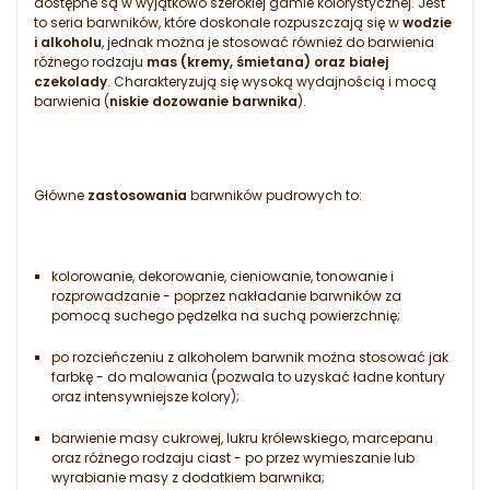
dostępne są w wyjątkowo szerokiej gamie kolorystycznej. Jest
to seria barwników, które doskonale rozpuszczają się w
wodzie
i alkoholu
, jednak można je stosować również do barwienia
różnego rodzaju
mas (kremy, śmietana) oraz białej
czekolady
. Charakteryzują się wysoką wydajnością i mocą
barwienia (
niskie dozowanie barwnika
).
Główne
zastosowania
barwników pudrowych to:
kolorowanie, dekorowanie, cieniowanie, tonowanie i
rozprowadzanie - poprzez nakładanie barwników za
pomocą suchego pędzelka na suchą powierzchnię;
po rozcieńczeniu z alkoholem barwnik można stosować jak
farbkę - do malowania (pozwala to uzyskać ładne kontury
oraz intensywniejsze kolory);
barwienie masy cukrowej, lukru królewskiego, marcepanu
oraz różnego rodzaju ciast - po przez wymieszanie lub
wyrabianie masy z dodatkiem barwnika;