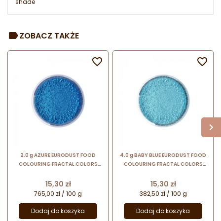
shade
ZOBACZ TAKŻE


2.0 g AZURE EURODUST FOOD
4.0 g BABY BLUE EURODUST FOOD
COLOURING FRACTAL COLORS
COLOURING FRACTAL COLORS
pudrowy barwnik spożywczy -
pudrowy barwnik spożywczy -
jasny niebieski
błękitny
Cena
Cena
15,30 zł
15,30 zł
765,00 zł / 100 g
382,50 zł / 100 g
Dodaj do koszyka
Dodaj do koszyka