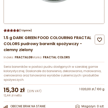
(1 Opinie)
1.5 g DARK GREEN FOOD COLOURING FRACTAL

COLORS pudrowy barwnik spożywczy -
ciemny zielony
Indeks:
FRACTAL09
Marka:
FRACTAL COLORS
Seria barwników w postaci pudru dostępnych w szerokiej gamie
kolorystycznej. Doskonałe do barwienia, dekorowania, malowania,
cieniowania oraz tonowania wyrobów cukierniczych i produktów
spożywczych.
15,30 zł
1 020,00 zł / 100 g
(23% VAT)
12,44 zł netto
OBECNIE BRAK NA STANIE
Magazyn: 0 szt.