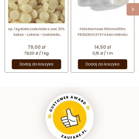
op. 1 kg Biała czekolada o zaw. 33%
Folia Rantowa 40mmx100m
kakao - Lubeca - czekolada
PRZEZROCZYSTA bez nadruku
cukiernicza w kaletkach - nr. kat.
776
Cena
Cena
79,00 zł
14,50 zł
79,00 zł / 1 kg
0,15 zł / 1 m
Dodaj do koszyka
Dodaj do koszyka