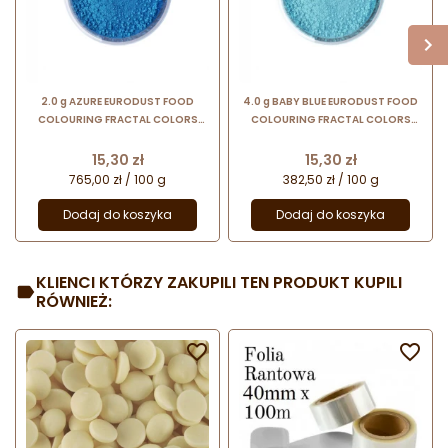
2.0 g AZURE EURODUST FOOD
4.0 g BABY BLUE EURODUST FOOD
COLOURING FRACTAL COLORS
COLOURING FRACTAL COLORS
pudrowy barwnik spożywczy -
pudrowy barwnik spożywczy -
jasny niebieski
błękitny
Cena
Cena
15,30 zł
15,30 zł
765,00 zł / 100 g
382,50 zł / 100 g
Dodaj do koszyka
Dodaj do koszyka
KLIENCI KTÓRZY ZAKUPILI TEN PRODUKT KUPILI
RÓWNIEŻ:

