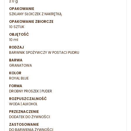
2.0 g
OPAKOWANIE
SZKLANY SŁOICZEK Z NAKRĘTKĄ
OPAKOWANIE ZBIORCZE
10 SZTUK
OBJĘTOŚĆ
10 ml
RODZAJ
BARWNIK SPOŻYWCZY W POSTACI PUDRU
BARWA
GRANATOWA
KOLOR
ROYAL BLUE
FORMA
DROBNY PROSZEK | PUDER
ROZPUSZCZALNOŚĆ
WODA | ALKOHOL
PRZEZNACZENIE
DODATEK DO ŻYWNOŚCI
ZASTOSOWANIE
DO BARWIENIA ŻYWNOŚCI