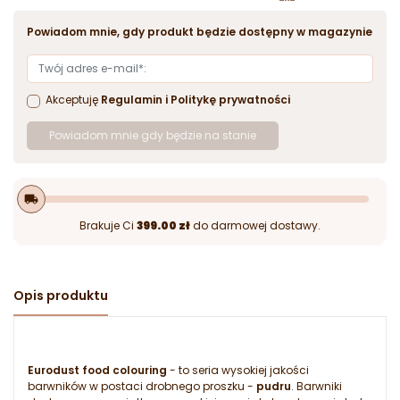
Powiadom mnie, gdy produkt będzie dostępny w magazynie
Akceptuję
Regulamin
i
Politykę prywatności
Powiadom mnie gdy będzie na stanie
local_shipping
Brakuje Ci
399.00 zł
do darmowej dostawy.
Opis produktu
Eurodust food colouring
- to seria wysokiej jakości
barwników w postaci drobnego proszku -
pudru
. Barwniki