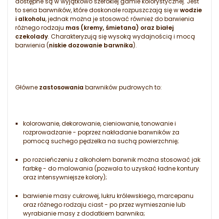
dostępne są w wyjątkowo szerokiej gamie kolorystycznej. Jest
to seria barwników, które doskonale rozpuszczają się w
wodzie
i alkoholu
, jednak można je stosować również do barwienia
różnego rodzaju
mas (kremy, śmietana) oraz białej
czekolady
. Charakteryzują się wysoką wydajnością i mocą
barwienia (
niskie dozowanie barwnika
).
Główne
zastosowania
barwników pudrowych to:
kolorowanie, dekorowanie, cieniowanie, tonowanie i
rozprowadzanie - poprzez nakładanie barwników za
pomocą suchego pędzelka na suchą powierzchnię;
po rozcieńczeniu z alkoholem barwnik można stosować jak
farbkę - do malowania (pozwala to uzyskać ładne kontury
oraz intensywniejsze kolory);
barwienie masy cukrowej, lukru królewskiego, marcepanu
oraz różnego rodzaju ciast - po przez wymieszanie lub
wyrabianie masy z dodatkiem barwnika;