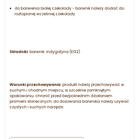
do barwienia białej czekolady - barwnik należy dodać do
roztopionej wcześniej czekolady.
Składniki:
barwnik: indygotyna (E132).
Warunki przechowywania:
produkt należy przechowywać w
suchym i chodnym miejscu, w szczelnie zamkniętym
opakowaniu; chronić przed bezpośrednim działaniem
promieni słonecznych; do dozowania barwnika należy używać
czystych i suchych narzędzi.