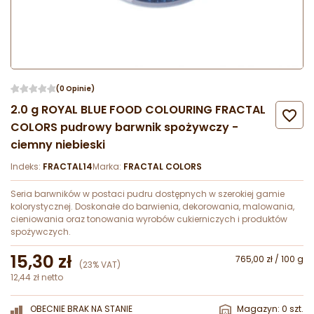
(0 Opinie)
2.0 g ROYAL BLUE FOOD COLOURING FRACTAL

COLORS pudrowy barwnik spożywczy -
ciemny niebieski
Indeks:
FRACTAL14
Marka:
FRACTAL COLORS
Seria barwników w postaci pudru dostępnych w szerokiej gamie
kolorystycznej. Doskonałe do barwienia, dekorowania, malowania,
cieniowania oraz tonowania wyrobów cukierniczych i produktów
spożywczych.
15,30 zł
765,00 zł / 100 g
(23% VAT)
12,44 zł netto
OBECNIE BRAK NA STANIE
Magazyn: 0 szt.