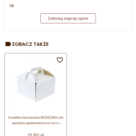
Ok.
Załaduj więcej opinii
ZOBACZ TAKŻE

Pudełko kartonowe 30/30/25h cm
wysokie opakowanie na tort z
rączką Sweet Decor
Cena
12,50 zł