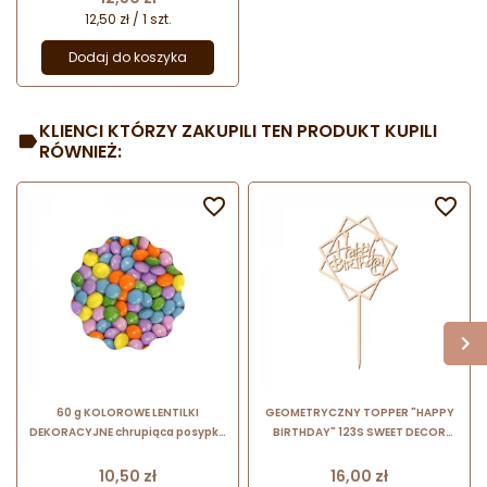
12,50 zł / 1 szt.
Dodaj do koszyka
KLIENCI KTÓRZY ZAKUPILI TEN PRODUKT KUPILI
RÓWNIEŻ:


60 g KOLOROWE LENTILKI
GEOMETRYCZNY TOPPER "HAPPY
DEKORACYJNE chrupiąca posypka
BIRTHDAY" 123S SWEET DECOR
czekoladowa z cukrową powłoką
dekoracja na tort ze sklejki
brzozowej
Cena
Cena
10,50 zł
16,00 zł