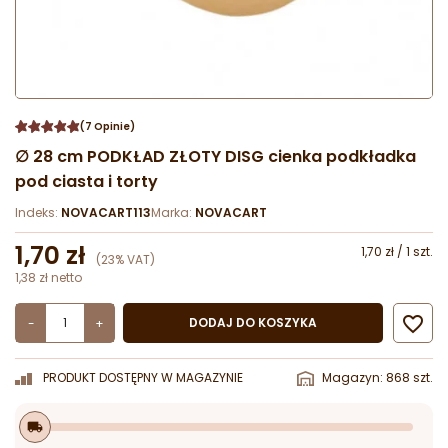
(7 Opinie)
∅ 28 cm PODKŁAD ZŁOTY DISG cienka podkładka
pod ciasta i torty
Indeks:
NOVACART113
Marka:
NOVACART
1,70 zł
1,70 zł / 1 szt.
(23% VAT)
1,38 zł netto

DODAJ DO KOSZYKA
-
+
PRODUKT DOSTĘPNY W MAGAZYNIE
Magazyn: 868 szt.
local_shipping