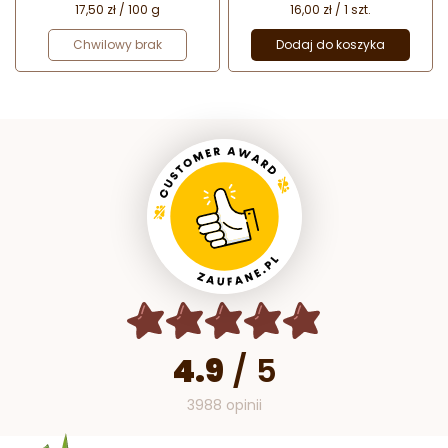
17,50 zł / 100 g
16,00 zł / 1 szt.
Chwilowy brak
Dodaj do koszyka
4.9
/
5
3988 opinii