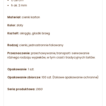
∅ 28 cm
h ok. 2 mm
Materiał:
cienki karton
Kolor:
złoty
Kształt:
okrągły, gładki brzeg
Rodzaj:
cienki, jednostronnie foliowany
Przeznaczenie:
przechowywanie, transport i serwowanie
różnego rodzaju wypieków, w tym ciast i tradycyjnych tortów.
Opakowanie
: 1 szt.
Opakowanie zbiorcze:
100 szt. (foliowe opakowanie ochronne)
Seria produktowa:
DISG