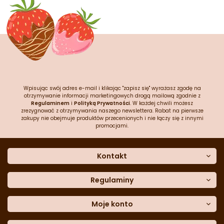
Wpisując swój adres e-mail i klikając "zapisz się" wyrażasz zgodę na
otrzymywanie informacji marketingowych drogą mailową zgodnie z
Regulaminem
i
Polityką Prywatności
. W każdej chwili możesz
zrezygnować z otrzymywania naszego newslettera. Rabat na pierwsze
zakupy nie obejmuje produktów przecenionych i nie łączy się z innymi
promocjami.
Kontakt
O nas
Dane kontaktowe
Regulaminy
Często zadawane pytania
Regulamin sklepu
Sklep stacjonarny
Polityka prywatności
Moje konto
Formularz kontaktowy
Polityka cookies
Załóż konto
Blog