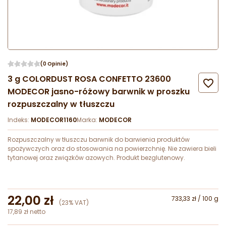
(0 Opinie)
3 g COLORDUST ROSA CONFETTO 23600

MODECOR jasno-różowy barwnik w proszku
rozpuszczalny w tłuszczu
Indeks:
MODECOR1160
Marka:
MODECOR
Rozpuszczalny w tłuszczu barwnik do barwienia produktów
spożywczych oraz do stosowania na powierzchnię. Nie zawiera bieli
tytanowej oraz związków azowych. Produkt bezglutenowy.
22,00 zł
733,33 zł / 100 g
(23% VAT)
17,89 zł netto