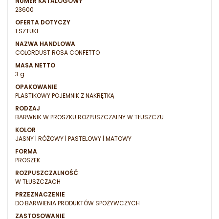
NUMER KATALOGOWY
23600
OFERTA DOTYCZY
1 SZTUKI
NAZWA HANDLOWA
COLORDUST ROSA CONFETTO
MASA NETTO
3 g
OPAKOWANIE
PLASTIKOWY POJEMNIK Z NAKRĘTKĄ
RODZAJ
BARWNIK W PROSZKU ROZPUSZCZALNY W TŁUSZCZU
KOLOR
JASNY | RÓŻOWY | PASTELOWY | MATOWY
FORMA
PROSZEK
ROZPUSZCZALNOŚĆ
W TŁUSZCZACH
PRZEZNACZENIE
DO BARWIENIA PRODUKTÓW SPOŻYWCZYCH
ZASTOSOWANIE