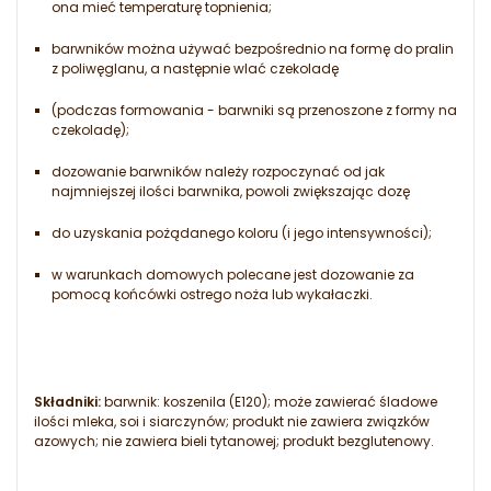
ona mieć temperaturę topnienia;
barwników można używać bezpośrednio na formę do pralin
z poliwęglanu, a następnie wlać czekoladę
(podczas formowania - barwniki są przenoszone z formy na
czekoladę);
dozowanie barwników należy rozpoczynać od jak
najmniejszej ilości barwnika, powoli zwiększając dozę
do uzyskania pożądanego koloru (i jego intensywności);
w warunkach domowych polecane jest dozowanie za
pomocą końcówki ostrego noża lub wykałaczki.
Składniki:
barwnik: koszenila (E120); może zawierać śladowe
ilości mleka, soi i siarczynów; produkt nie zawiera związków
azowych; nie zawiera bieli tytanowej; produkt bezglutenowy.