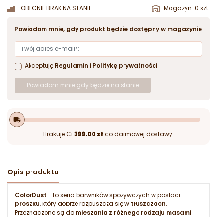
OBECNIE BRAK NA STANIE
Magazyn: 0 szt.
Powiadom mnie, gdy produkt będzie dostępny w magazynie
Akceptuję
Regulamin
i
Politykę prywatności
Powiadom mnie gdy będzie na stanie
local_shipping
Brakuje Ci
399.00 zł
do darmowej dostawy.
Opis produktu
ColorDust
- to seria barwników spożywczych w postaci
proszku
, który dobrze rozpuszcza się w
tłuszczach
.
Przeznaczone są do
mieszania z różnego rodzaju masami