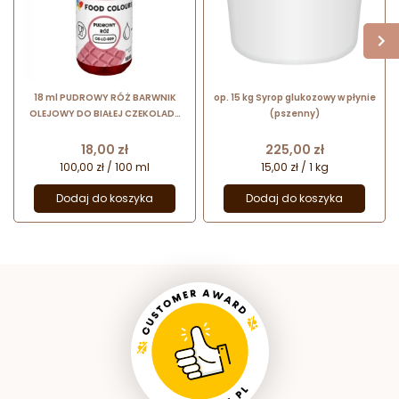
18 ml PUDROWY RÓŻ BARWNIK
op. 15 kg Syrop glukozowy w płynie
OLEJOWY DO BIAŁEJ CZEKOLADY
(pszenny)
OS-LC-039 FOOD COLOURS
barwnik spożywczy w formie
Cena
Cena
18,00 zł
225,00 zł
emulsji
100,00 zł / 100 ml
15,00 zł / 1 kg
Dodaj do koszyka
Dodaj do koszyka