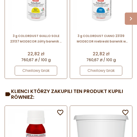
3 g COLORDUST GIALLO SOLE
3 g COLORDUST CIANO 23139
23137 MODECOR żółty barwnik w
MODECOR niebieski barwnik w
proszku rozpuszczalny w tłuszczu
proszku rozpuszczalny w tłuszczu
Cena
Cena
22,82 zł
22,82 zł
760,67 zł / 100 g
760,67 zł / 100 g
Chwilowy brak
Chwilowy brak
KLIENCI KTÓRZY ZAKUPILI TEN PRODUKT KUPILI
RÓWNIEŻ:

