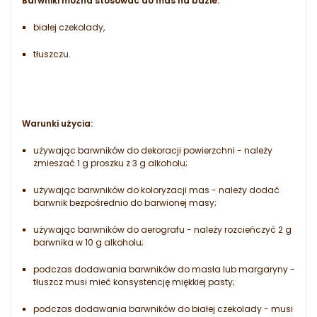
Barwniki można stosować do mas na bazie:
białej czekolady,
tłuszczu.
Warunki użycia:
używając barwników do dekoracji powierzchni - należy
zmieszać 1 g proszku z 3 g alkoholu;
używając barwników do koloryzacji mas - należy dodać
barwnik bezpośrednio do barwionej masy;
używając barwników do aerografu - należy rozcieńczyć 2 g
barwnika w 10 g alkoholu;
podczas dodawania barwników do masła lub margaryny -
tłuszcz musi mieć konsystencję miękkiej pasty;
podczas dodawania barwników do białej czekolady - musi