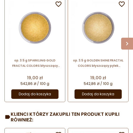


op. 3.5 g SPARKLING GOLD
op. 3.5 g GOLDEN SHINE FRACTAL
FRACTAL COLORS błyszczący
COLORS błyszczący pyłek
pyłek barwiący do dekoracji -
barwiący do dekoracji - złoty
złoty
Cena
Cena
19,00 zł
19,00 zł
542,86 zł / 100 g
542,86 zł / 100 g
Dodaj do koszyka
Dodaj do koszyka
KLIENCI KTÓRZY ZAKUPILI TEN PRODUKT KUPILI
RÓWNIEŻ: