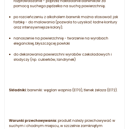
rozprowadzanie - poprzez nakładanie barwników za
pomocą suchego pędzelka na suchą powierzchnię;
po rozcieńczeniu z alkoholem barwnik można stosować jak
farbkę - do malowania (pozwala to uzyskać ładne kontury
oraz intensywniejsze kolory);
nanoszenie na powierzchnię - tworzenie na wyrobach
eleganckiej, błyszczącej powłoki
do dekorowania powierzchni wyrobów czekoladowych i
słodyczy (np. cukierków, landrynek)
Składniki:
barwniki: węglan wapnia (E170), tlenek żelaza (E172).
Warunki przechowywania:
produkt należy przechowywać w
suchym i chodnym miejscu, w szczelnie zamkniętym