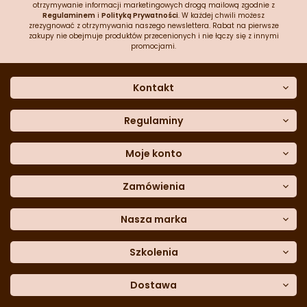
otrzymywanie informacji marketingowych drogą mailową zgodnie z
Regulaminem
i
Polityką Prywatności
. W każdej chwili możesz
zrezygnować z otrzymywania naszego newslettera. Rabat na pierwsze
zakupy nie obejmuje produktów przecenionych i nie łączy się z innymi
promocjami.
Kontakt
O nas
Dane kontaktowe
Regulaminy
Często zadawane pytania
Regulamin sklepu
Sklep stacjonarny
Polityka prywatności
Moje konto
Formularz kontaktowy
Polityka cookies
Załóż konto
Blog
Polityka reklamacji
Zamówienia
Moje dane
Polityka zwrotów
Historia zamówień
e-mail:
Sposoby dostawy
sklep@cukieteria.pl
Dostępność cyfrowa
Lista ulubionych
telefon:
Metody płatności
Nasza marka
601 767 272
Moje rabaty
Dane do przelewu
Sempre Group
Formularz
reklamacji
Trio Gelato
Szkolenia
Formularz
zwrotu
CDN
Warsaw
Academy of Pastry Arts
Wroclaw
Academy of Baker Arts
Dostawa
Darmowy
odbiór osobisty