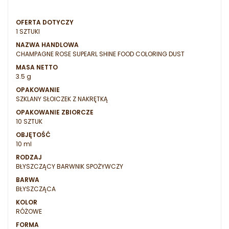
OFERTA DOTYCZY
1 SZTUKI
NAZWA HANDLOWA
CHAMPAGNE ROSE SUPEARL SHINE FOOD COLORING DUST
MASA NETTO
3.5 g
OPAKOWANIE
SZKLANY SŁOICZEK Z NAKRĘTKĄ
OPAKOWANIE ZBIORCZE
10 SZTUK
OBJĘTOŚĆ
10 ml
RODZAJ
BŁYSZCZĄCY BARWNIK SPOŻYWCZY
BARWA
BŁYSZCZĄCA
KOLOR
RÓŻOWE
FORMA