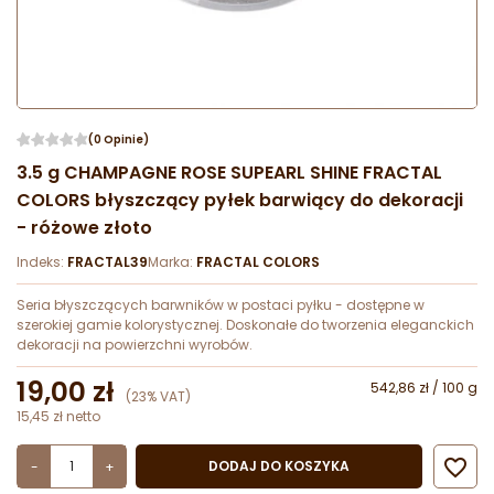
(0 Opinie)
3.5 g CHAMPAGNE ROSE SUPEARL SHINE FRACTAL
COLORS błyszczący pyłek barwiący do dekoracji
- różowe złoto
Indeks:
FRACTAL39
Marka:
FRACTAL COLORS
Seria błyszczących barwników w postaci pyłku - dostępne w
szerokiej gamie kolorystycznej. Doskonałe do tworzenia eleganckich
dekoracji na powierzchni wyrobów.
19,00 zł
542,86 zł / 100 g
(23% VAT)
15,45 zł netto

DODAJ DO KOSZYKA
-
+