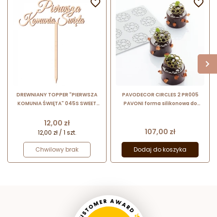


DREWNIANY TOPPER "PIERWSZA
PAVODECOR CIRCLES 2 PR005
KOMUNIA ŚWIĘTA" 045S SWEET
PAVONI forma silikonowa do
DECOR dekoracja na tort ze sklejki
tworzenia ażurowych dekoracji
brzozowej
monoporcji
Cena
12,00 zł
Cena
107,00 zł
12,00 zł / 1 szt.
Chwilowy brak
Dodaj do koszyka