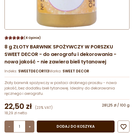
(4 Opinie)
8 g ZŁOTY BARWNIK SPOŻYWCZY W PORSZKU
SWEET DECOR - do aerografu i dekorowania -
nowa jakość - nie zawiera bieli tytanowej
Indeks:
SWEETDECOR113
Marka:
SWEET DECOR
Złoty barwnik spożywczy w postaci drobnego proszku - nowa
jakość, bez dodatku bieli tytanowej. Idealny do dekorowania
ręcznego i aerografu.
22,50 zł
281,25 zł / 100 g
(23% VAT)
18,29 zł netto

DODAJ DO KOSZYKA
-
+