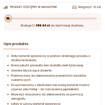
PRODUKT DOSTĘPNY W MAGAZYNIE
Magazyn: 10 szt.
local_shipping
Brakuje Ci
399.00 zł
do darmowej dostawy.
Opis produktu
Złoty barwnik spożywczy w postaci drobnego proszku o
strukturze brokatu.
Nowa jakość produktu bez dodatku bieli tytanowej.
Zawiera błyszczące drobinki.
Przeznaczony do dekorowania powierzchni wyrobów
cukierniczych.
Po wymieszaniu z alkoholem lub wodą barwnik można
używać jako farbę - do nanoszenia pędzelkiem.
Może być stosowany do dekorowania za pomocą
aerografu.
Łatwy w użyciu barwnik spożywczy.