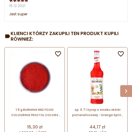
15.12.2021
Jest super
KLIENCI KTÓRZY ZAKUPILI TEN PRODUKT KUPILI
RÓWNIEŻ:


1.5 g BURNING RED FOOD
op. 0.7 l Syrop o smaku skórki
COLOURING FRACTAL COLORS
pomarańczowej - Orange Spritz
pudrowy barwnik spożywczy -
Le Sirop de Monin - szklana
czerwony karminowy
butelka
Cena
Cena
15,30 zł
44,17 zł