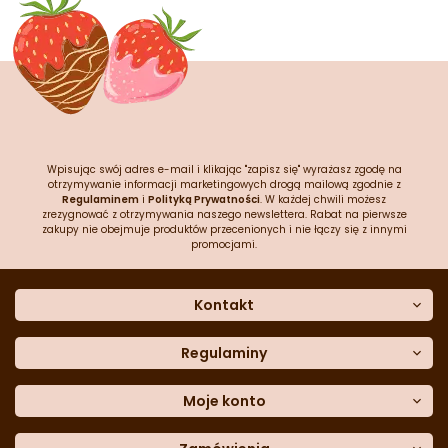
Wpisując swój adres e-mail i klikając "zapisz się" wyrażasz zgodę na
otrzymywanie informacji marketingowych drogą mailową zgodnie z
Regulaminem
i
Polityką Prywatności
. W każdej chwili możesz
zrezygnować z otrzymywania naszego newslettera. Rabat na pierwsze
zakupy nie obejmuje produktów przecenionych i nie łączy się z innymi
promocjami.
Kontakt
O nas
Dane kontaktowe
Regulaminy
Często zadawane pytania
Regulamin sklepu
Sklep stacjonarny
Polityka prywatności
Moje konto
Formularz kontaktowy
Polityka cookies
Załóż konto
Blog
Polityka reklamacji
Moje dane