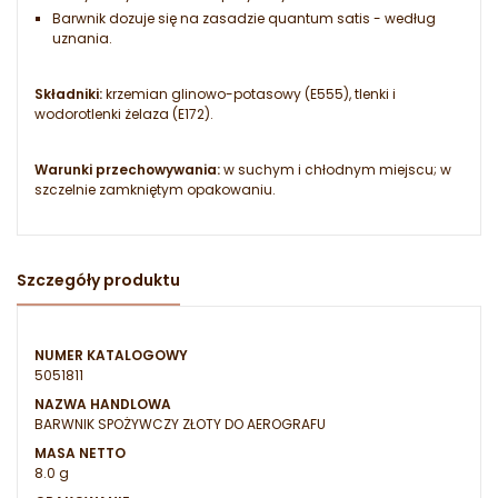
Barwnik dozuje się na zasadzie quantum satis - według
uznania.
Składniki:
krzemian glinowo-potasowy (E555), tlenki i
wodorotlenki żelaza (E172).
Warunki przechowywania:
w suchym i chłodnym miejscu; w
szczelnie zamkniętym opakowaniu.
Szczegóły produktu
NUMER KATALOGOWY
5051811
NAZWA HANDLOWA
BARWNIK SPOŻYWCZY ZŁOTY DO AEROGRAFU
MASA NETTO
8.0 g