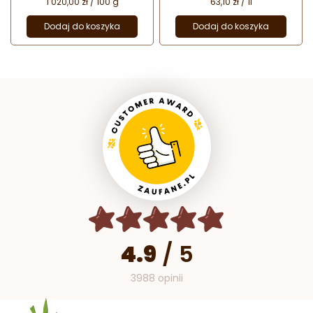
1 020,00 zł / 100 g
63,10 zł / 1l
Dodaj do koszyka
Dodaj do koszyka
4.9
/
5
3988 opinii