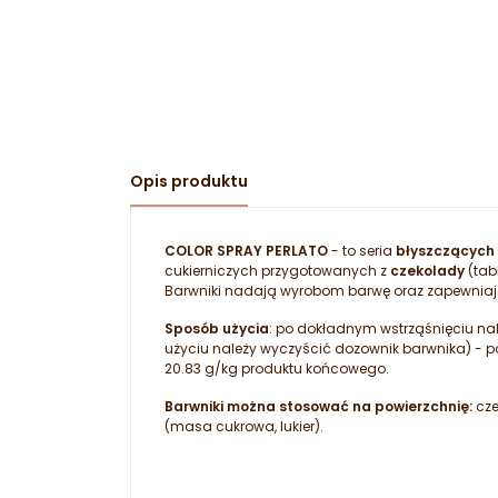
Opis produktu
COLOR SPRAY PERLATO
- to seria
błyszczących 
cukierniczych przygotowanych z
czekolady
(tabl
Barwniki nadają wyrobom barwę oraz zapewniają
Sposób użycia
: po dokładnym wstrząśnięciu na
użyciu należy wyczyścić dozownik barwnika) -
20.83 g/kg produktu końcowego.
Barwniki można stosować na powierzchnię:
cze
(masa cukrowa, lukier).