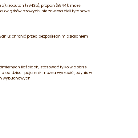
E943a), izobutan (E943b), propan (E944); może
ra związków azowych; nie zawiera bieli tytanowej.
aniu; chronić przed bezpośrednim działaniem
dmiernych ilościach; stosować tylko w dobrze
la od dzieci; pojemnik można wyrzucić jedynie w
nin wybuchowych.