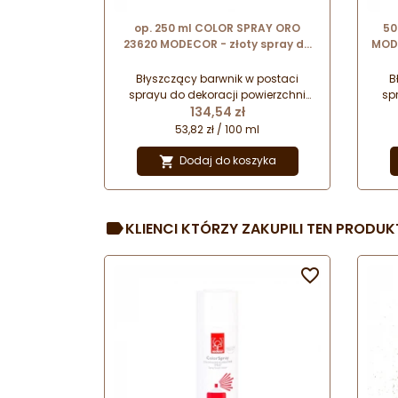
op. 250 ml COLOR SPRAY ORO
50
23620 MODECOR - złoty spray do
MODE
dekoracji bez bieli tytanowej
Błyszczący barwnik w postaci
B
sprayu do dekoracji powierzchni
sp
Cena
wyrobów cukierniczych z czekolady,
134,54 zł
wyro
masy cukrowej czy marcepanu.
ma
53,82 zł / 100 ml
Produkt na bazie alkoholu
etylowego, nie zawiera w składzie
ety
Dodaj do koszyka

bieli tytanowej (E171).
KLIENCI KTÓRZY ZAKUPILI TEN PRODUKT
