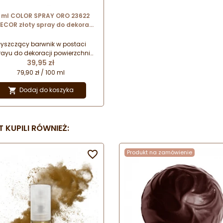
 ml COLOR SPRAY ORO 23622
COR złoty spray do dekoracji
bez bieli tytanowej
łyszczący barwnik w postaci
rayu do dekoracji powierzchni
Cena
bów cukierniczych z czekolady,
39,95 zł
sy cukrowej czy marcepanu.
79,90 zł / 100 ml
Produkt na bazie alkoholu
lowego, nie zawiera w składzie
Dodaj do koszyka

bieli tytanowej (E171).
 KUPILI RÓWNIEŻ:

Produkt na zamówienie