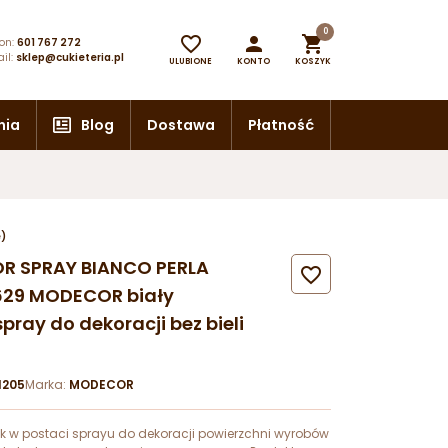
0



on:
601 767 272
il:
sklep@cukieteria.pl
ULUBIONE
KONTO
KOSZYK
nia
Blog
Dostawa
Płatność
e)
OR SPRAY BIANCO PERLA

629 MODECOR biały
pray do dekoracji bez bieli
205
Marka:
MODECOR
k w postaci sprayu do dekoracji powierzchni wyrobów