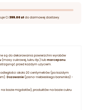
uje Ci
399.00 zł
do darmowej dostawy.
one są do dekorowania powierzchni wyrobów
u
(masy cukrowej, lukru itp.) lub
marcepanu
.
 wstrząsnąć przed każdym użyciem.
z odległości około 20 centymetrów (po każdym
iem).
Dozowanie
(jasno-niebieskiego barwnika) -
asy na bazie migdałów), produktów na bazie cukru