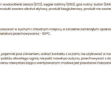
ki i wodorotlenki żelaza (E172), węgiel roślinny (E153), gaz nośny: butan (
 produkt zawiera alkohol etylowy; produkt bezglutenowy; produkt nie zawie
chowywać w suchym i chłodnym miejscu, w szczelnie zamkniętym opakow
peratura przechowywania - 50°C.
pojemnik pod ciśnieniem, unikać kontaktu z oczami, nie użytkować w na
pobliżu otwartego ognia, nie palić nawet po zużyciu; przechowywać z da
zczeniu niewystarczająco wentylowanym możliwe jest powstanie miesza