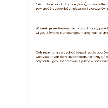
Składniki:
etanol (alkohol etylowy), barwniki: tlen
zawierać śladowe ilości mleka, soi i siarczynów;
Warunki przechowywania:
produkt należy prze
wilgoci i światła słonecznego; maksymalna tem
Ostrzeżenia:
nie wdychać bezpośrednio oparów, 
wentylowanych pomieszczeniach; nie rozpylać w 
przypadku gdy jest całkowicie pusty; w pomies