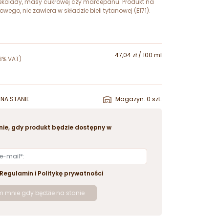
zekolady, masy cukrowej czy marcepanu. Produkt na
owego, nie zawiera w składzie bieli tytanowej (E171).
47,04 zł / 100 ml
3% VAT)
NA STANIE
Magazyn: 0 szt.
ie, gdy produkt będzie dostępny w
Regulamin
i
Politykę prywatności
 mnie gdy będzie na stanie