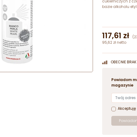
cukierniczych z c
bazie alkoholu etyl
117,61 zł
(2
95,62 zł netto
OBECNIE BRAK 
Powiadom mn
magazynie
Akceptuję
Powiadom