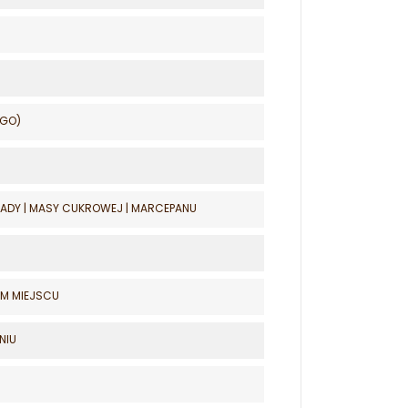
EGO)
ADY | MASY CUKROWEJ | MARCEPANU
YM MIEJSCU
NIU