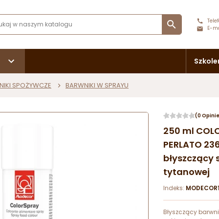
Telef

E-ma
Szkole
NIKI SPOŻYWCZE
BARWNIKI W SPRAYU
(0 Opini
250 ml COL
PERLATO 23
błyszczący s
tytanowej
Indeks:
MODECOR1
Błyszczący barwni