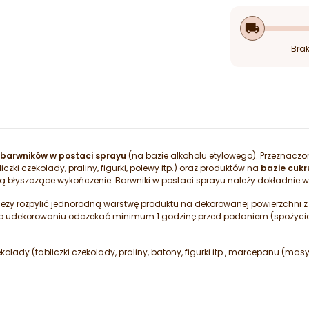
local_shipping
Brak
barwników w postaci sprayu
(na bazie alkoholu etylowego). Przeznacz
iczki czekolady, praliny, figurki, polewy itp.) oraz produktów na
bazie cukr
 błyszczące wykończenie. Barwniki w postaci sprayu należy dokładnie
leży rozpylić jednorodną warstwę produktu na dekorowanej powierzchni 
 po udekorowaniu odczekać minimum 1 godzinę przed podaniem (spożyc
kolady (tabliczki czekolady, praliny, batony, figurki itp., marcepanu (m