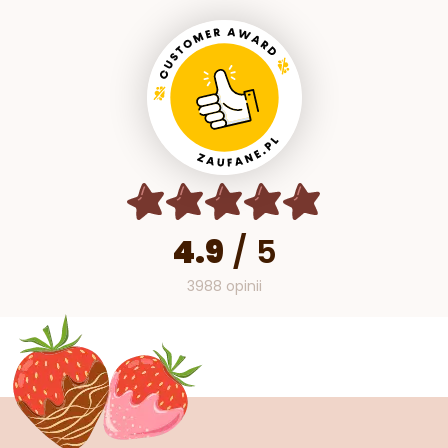
4.9
/
5
3988 opinii