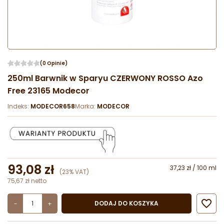
(0 Opinie)
250ml Barwnik w Sparyu CZERWONY ROSSO Azo
Free 23165 Modecor
Indeks:
MODECOR658
Marka:
MODECOR
93,08 zł
37,23 zł / 100 ml
(23% VAT)
75,67 zł netto

DODAJ DO KOSZYKA
-
+