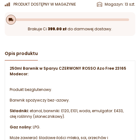
PRODUKT DOSTĘPNY W MAGAZYNIE
Magazyn: 13 szt.
local_shipping
Brakuje Ci
399.00 zł
do darmowej dostawy.
Opis produktu
250ml Barwnik w Sparyu CZERWONY ROSSO Azo Free 23165
Modecor:
Produkt bezglutenowy.
Barwnik spożywczy bez-azowy.
Składniki:
etanol, barwniki: E120, E101, woda, emulgator: E433,
olej roślinny (słonecznikowy).
Gaz nośny:
LPG.
Może zawierać śladowe ilości mleka, soi, orzechów i