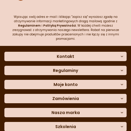
Wpisując swój adres e-mail i klikając "zapisz się" wyrażasz zgodę na
otrzymywanie informacji marketingowych drogą mailową zgodnie z
Regulaminem
i
Polityką Prywatności
. W każdej chwili możesz
zrezygnować z otrzymywania naszego newslettera. Rabat na pierwsze
zakupy nie obejmuje produktów przecenionych i nie łączy się z innymi
promocjami.
Kontakt
O nas
Dane kontaktowe
Regulaminy
Często zadawane pytania
Regulamin sklepu
Sklep stacjonarny
Polityka prywatności
Moje konto
Formularz kontaktowy
Polityka cookies
Załóż konto
Blog
Polityka reklamacji
Zamówienia
Moje dane
Polityka zwrotów
Historia zamówień
e-mail:
Sposoby dostawy
sklep@cukieteria.pl
Dostępność cyfrowa
Lista ulubionych
telefon:
Metody płatności
Nasza marka
601 767 272
Moje rabaty
Dane do przelewu
Sempre Group
Formularz
reklamacji
Trio Gelato
Szkolenia