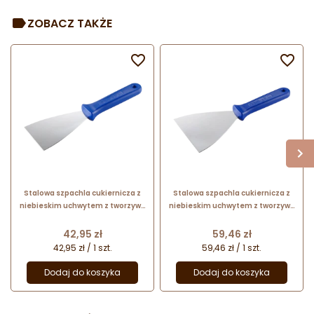
ZOBACZ TAKŻE


Stalowa szpachla cukiernicza z
Stalowa szpachla cukiernicza z
niebieskim uchwytem z tworzywa
niebieskim uchwytem z tworzywa
- dł. 24.5 x szer. 8 cm - nr. kat.
- dł. 24.5 x szer. 12 cm - nr. kat.
68675 Thermohauser
68695 Thermohauser
Cena
Cena
42,95 zł
59,46 zł
42,95 zł / 1 szt.
59,46 zł / 1 szt.
Dodaj do koszyka
Dodaj do koszyka