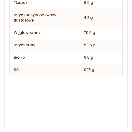
Tłuszcz
6.9 g
w tym nasycone kwasy
4.2 g
tłuszczowe
Węglowodany
70.6 g
w tym cukry
59.6 g
Białko
6.0 g
Sól
0.15 g