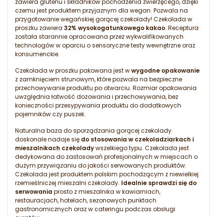
zawiera glutenu i składników pochodzenia zwierzęcego, dzięki
czemu jest produktem przyjaznym dla wegan. Pozwala na
przygotowanie wegańskiej gorącej czekolady! Czekolada w
proszku zawiera
32% wysokogatunkowego kakao
. Receptura
została starannie opracowana przez wykwalifikowanych
technologów w oparciu o sensoryczne testy wewnętrzne oraz
konsumenckie.
Czekolada w proszku pakowana jest w
wygodne opakowanie
z zamknięciem strunowym, które pozwala na bezpieczne
przechowywanie produktu po otwarciu. Rozmiar opakowania
uwzględnia łatwość dozowania i przechowywania, bez
konieczności przesypywania produktu do dodatkowych
pojemników czy puszek.
Naturalna baza do sporządzania gorącej czekolady
doskonale nadaje się
do stosowania w czekoladziarkach i
mieszalnikach czekolady
wszelkiego typu. Czekolada jest
dedykowana do zastosowań profesjonalnych w miejscach o
dużym przywiązaniu do jakości serwowanych produktów.
Czekolada jest produktem polskim pochodzącym z niewielkiej
rzemieślniczej mieszalni czekolady.
Idealnie sprawdzi się do
serwowania
prosto z mieszalnika w kawiarniach,
restauracjach, hotelach, sezonowych punktach
gastronomicznych oraz w cateringu podczas obsługi