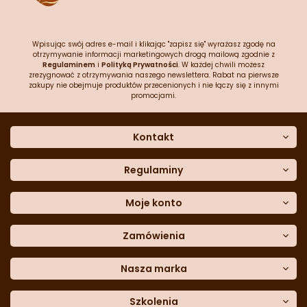
Wpisując swój adres e-mail i klikając "zapisz się" wyrażasz zgodę na
otrzymywanie informacji marketingowych drogą mailową zgodnie z
Regulaminem
i
Polityką Prywatności
. W każdej chwili możesz
zrezygnować z otrzymywania naszego newslettera. Rabat na pierwsze
zakupy nie obejmuje produktów przecenionych i nie łączy się z innymi
promocjami.
Kontakt
O nas
Dane kontaktowe
Regulaminy
Często zadawane pytania
Regulamin sklepu
Sklep stacjonarny
Polityka prywatności
Moje konto
Formularz kontaktowy
Polityka cookies
Załóż konto
Blog
Polityka reklamacji
Zamówienia
Moje dane
Polityka zwrotów
Historia zamówień
e-mail:
Sposoby dostawy
sklep@cukieteria.pl
Dostępność cyfrowa
Lista ulubionych
telefon:
Metody płatności
Nasza marka
601 767 272
Moje rabaty
Dane do przelewu
Sempre Group
Formularz
reklamacji
Trio Gelato
Szkolenia