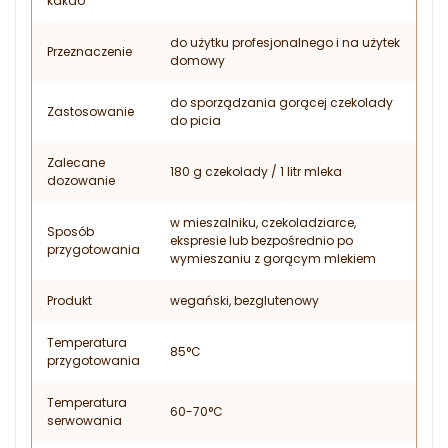
kakao
do użytku profesjonalnego i na użytek
Przeznaczenie
domowy
do sporządzania gorącej czekolady
Zastosowanie
do picia
Zalecane
180 g czekolady / 1 litr mleka
dozowanie
w mieszalniku, czekoladziarce,
Sposób
ekspresie lub bezpośrednio po
przygotowania
wymieszaniu z gorącym mlekiem
Produkt
wegański, bezglutenowy
Temperatura
85°C
przygotowania
Temperatura
60-70°C
serwowania