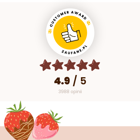
4.9
/
5
3988 opinii