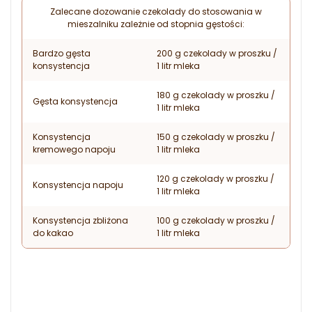
Zalecane dozowanie czekolady do stosowania w
mieszalniku zależnie od stopnia gęstości:
Bardzo gęsta
200 g czekolady w proszku /
konsystencja
1 litr mleka
180 g czekolady w proszku /
Gęsta konsystencja
1 litr mleka
Konsystencja
150 g czekolady w proszku /
kremowego napoju
1 litr mleka
120 g czekolady w proszku /
Konsystencja napoju
1 litr mleka
Konsystencja zbliżona
100 g czekolady w proszku /
do kakao
1 litr mleka