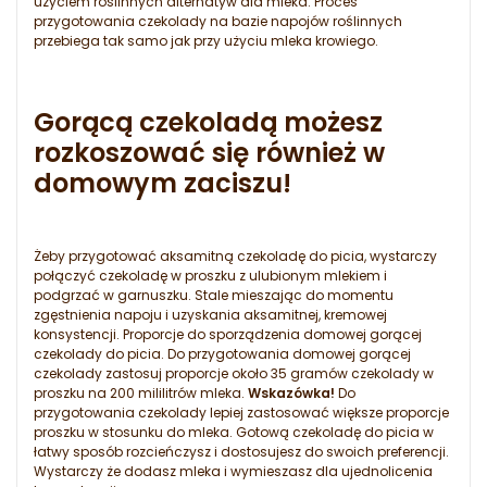
użyciem roślinnych alternatyw dla mleka. Proces
przygotowania czekolady na bazie napojów roślinnych
przebiega tak samo jak przy użyciu mleka krowiego.
Gorącą czekoladą możesz
rozkoszować się również w
domowym zaciszu!
Żeby przygotować aksamitną czekoladę do picia, wystarczy
połączyć czekoladę w proszku z ulubionym mlekiem i
podgrzać w garnuszku. Stale mieszając do momentu
zgęstnienia napoju i uzyskania aksamitnej, kremowej
konsystencji. Proporcje do sporządzenia domowej gorącej
czekolady do picia. Do przygotowania domowej gorącej
czekolady zastosuj proporcje około 35 gramów czekolady w
proszku na 200 mililitrów mleka.
Wskazówka!
Do
przygotowania czekolady lepiej zastosować większe proporcje
proszku w stosunku do mleka. Gotową czekoladę do picia w
łatwy sposób rozcieńczysz i dostosujesz do swoich preferencji.
Wystarczy że dodasz mleka i wymieszasz dla ujednolicenia