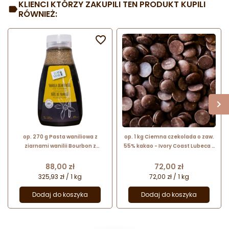
KLIENCI KTÓRZY ZAKUPILI TEN PRODUKT KUPILI
RÓWNIEŻ:


op. 270 g Pasta waniliowa z
op. 1 kg Ciemna czekolada o zaw.
ziarnami wanilii Bourbon z
55% kakao - Ivory Coast Lubeca -
Madagaskaru - Eurovanille
kuwertura czekoladowa w
kaletkach - nr. kat. 721
Cena
Cena
88,00 zł
72,00 zł
325,93 zł / 1 kg
72,00 zł / 1 kg
Dodaj do koszyka
Dodaj do koszyka