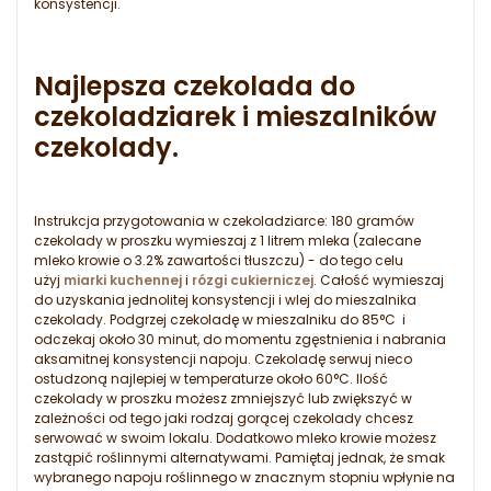
konsystencji.
Najlepsza czekolada do
czekoladziarek i mieszalników
czekolady.
Instrukcja przygotowania w czekoladziarce: 180 gramów
czekolady w proszku wymieszaj z 1 litrem mleka (zalecane
mleko krowie o 3.2% zawartości tłuszczu) - do tego celu
użyj
miarki kuchennej
i
rózgi cukierniczej
. Całość wymieszaj
do uzyskania jednolitej konsystencji i wlej do mieszalnika
czekolady. Podgrzej czekoladę w mieszalniku do 85°C i
odczekaj około 30 minut, do momentu zgęstnienia i nabrania
aksamitnej konsystencji napoju. Czekoladę serwuj nieco
ostudzoną najlepiej w temperaturze około 60°C. Ilość
czekolady w proszku możesz zmniejszyć lub zwiększyć w
zależności od tego jaki rodzaj gorącej czekolady chcesz
serwować w swoim lokalu. Dodatkowo mleko krowie możesz
zastąpić roślinnymi alternatywami. Pamiętaj jednak, że smak
wybranego napoju roślinnego w znacznym stopniu wpłynie na