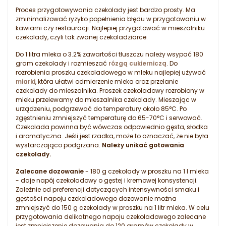
Proces przygotowywania czekolady jest bardzo prosty. Ma
zminimalizować ryzyko popełnienia błędu w przygotowaniu w
kawiarni czy restauracji. Najlepiej przygotować w mieszalniku
czekolady, czyli tak zwanej czekoladziarce.
Do 1 litra mleka o 3.2% zawartości tłuszczu należy wsypać 180
gram czekolady i rozmieszać
rózgą cukierniczą
. Do
rozrobienia proszku czekoladowego w mleku najlepiej używać
miarki
, która ułatwi odmierzenie mleka oraz przelanie
czekolady do mieszalnika. Proszek czekoladowy rozrobiony w
mleku przelewamy do mieszalnika czekolady. Mieszając w
urządzeniu, podgrzewać do temperatury około 85°C. Po
zgęstnieniu zmniejszyć temperaturę do 65-70°C i serwować.
Czekolada powinna być wówczas odpowiednio gęsta, słodka
i aromatyczna. Jeśli jest rzadka, może to oznaczać, że nie była
wystarczająco podgrzana.
Należy unikać gotowania
czekolady.
Zalecane dozowanie
- 180 g czekolady w proszku na 1 l mleka
- daje napój czekoladowy o gęstej i kremowej konsystencji.
Zależnie od preferencji dotyczących intensywności smaku i
gęstości napoju czekoladowego dozowanie można
zmniejszyć do 150 g czekolady w proszku na 1 litr mleka. W celu
przygotowania delikatnego napoju czekoladowego zalecane
jest zmniejszenie dozowania do 120 gramów czekolady w