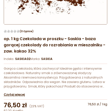
(0 Opinie)
op. 1 kg Czekolada w proszku - Saskia - baza
gorącej czekolady do rozrabiania w mieszalniku -
zaw. kakao 32%
Indeks:
SASKIA02
Marka:
SASKIA
Gorąca czekolada, która zachwyca! Idealnie gęsta i intensywnie
czekoladowa. Naturalny smak o zrównoważonej słodyczy.
Aksamitna i kremowa konsystencja. Przygotowana z naturalnych
składników. Odpowiednia dla wegan. Nie zawiera glutenu. Łatwa w
przygotowaniu. Smak, który pokochasz! Produkt do stosowania w
gastronomii i na użytek domowy!
Czytaj więcej
76,50 zł
76,50 zł / 1 kg
(23% VAT)
62,20 zł netto