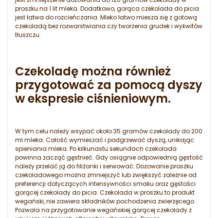
proszku na 1 lit mleka. Dodatkowo, gorąca czekolada do picia
jest łatwa do rozcieńczania. Mleko łatwo miesza się z gotową
czekoladą bez rozwarstwiania czy tworzenia grudek i wykwitów
tłuszczu.
Czekoladę można również
przygotować za pomocą dyszy
w ekspresie ciśnieniowym.
W tym celu należy wsypać około 35 gramów czekolady do 200
ml mleka. Całość wymieszać i podgrzewać dyszą, unikając
spieniania mleka. Po kilkunastu sekundach czekolada
powinna zacząć gęstnieć. Gdy osiągnie odpowiednią gęstość
należy przelać ją do filiżanki i serwować. Dozowanie proszku
czekoladowego można zmniejszyć lub zwiększyć zależnie od
preferencji dotyczących intensywności smaku oraz gęstości
gorącej czekolady do picia. Czekolada w proszku to produkt
wegański, nie zawiera składników pochodzenia zwierzęcego.
Pozwala na przygotowanie wegańskiej gorącej czekolady z