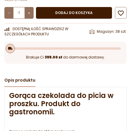

DODAJ DO KOSZYKA
-
+
DOSTĘPNĄ ILOŚĆ SPRAWDZISZ W
Magazyn: 38 szt.
SZCZEGÓŁACH PRODUKTU
local_shipping
Brakuje Ci
399.00 zł
do darmowej dostawy.
Opis produktu
Gorąca czekolada do picia w
proszku. Produkt do
gastronomii.