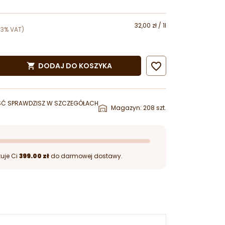
32,00 zł / 1l
23% VAT)

DODAJ DO KOSZYKA

ŚĆ SPRAWDZISZ W SZCZEGÓŁACH
Magazyn: 208 szt.
uje Ci
399.00 zł
do darmowej dostawy.