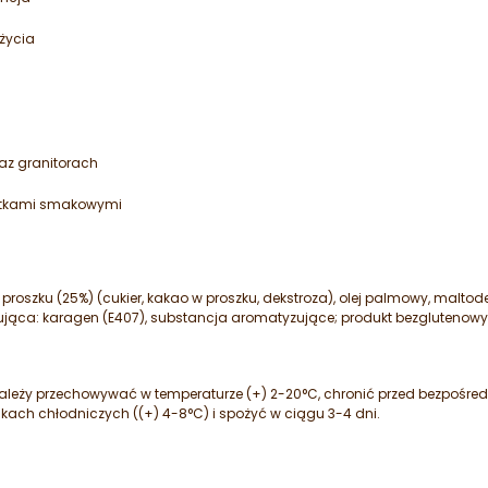
życia
az granitorach
datkami smakowymi
oszku (25%) (cukier, kakao w proszku, dekstroza), olej palmowy, maltode
zująca: karagen (E407), substancja aromatyzujące; produkt bezglutenowy
ależy przechowywać w temperaturze (+) 2-20°C, chronić przed bezpośre
ach chłodniczych ((+) 4-8°C) i spożyć w ciągu 3-4 dni.