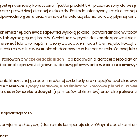
gęstej
i kremowej konsystencji (jest to produkt UHT przeznaczony do
bezp
o oraz prawdziwej ciemnej czekolady. Posiada intensywny smak ciemnej
 odpowiednio
gęsta
oraz kremowa (w celu uzyskania bardziej płynnej kon
ronomicznej
, ponieważ zapewnia wysoką jakość i powtarzalność wyrobó
 tak wymagającej branży. Czekolada w płynie doskonale sprawdzi się 
zenia) lub jako napój mrożony z dodatkiem lodu (również jako koktajl z
nienia mleka lub w warunkach domowych w kuchence mikrofalowej lub b
o stosowania w
czekoladziarkach
- do podawania gorącej czekolady o
oskonale sprawdzi się również do przygotowywania
w zaciszu domow
nia klasycznej gorącej i mrożonej czekolady oraz napojów czekoladow
ole deserowe,
syropy smakowe
,
bita śmietana
,
kolorowe pianki cukrow
ia
deserów czekoladowych
(np. musów lub kremów) oraz jako
polewa c
h najważniejsze to:
, przyjemną słodyczą (doskonale komponuje się z różnymi dodatkami 
encja