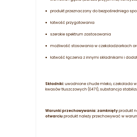
produkt przeznaczony do bezpośredniego spo
łatwość przygotowania
szerokie spektrum zastosowania
możliwość stosowania w czekoladziarkach or
łatwość łączenia z innymi składnikami i do
Składniki:
uwodnione chude mleko, czekolada w pr
kwasów tłuszczowych (E471), substancja stabili
Warunki przechowywania:
zamknięty
produkt n
otwarciu
produkt należy przechowywać w warunk