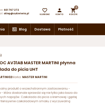
0



on:
601 767 272
il:
sklep@cukieteria.pl
ULUBIONE
KONTO
KOSZYK
nia
Blog
Dostawa
Płatność
e)
IOC AV31AB MASTER MARTINI płynna
lada do picia UHT
RTINI02
Marka:
MASTER MARTINI
salny produkt o wszechstronnym zastosowaniu -
 - która doskonale sprawdzi się nie tylko jako baza do
ych napojów. Czekolada do picia o kremowej i gęstej
z intensywnie czekoladowym smaku z wyczuwalną