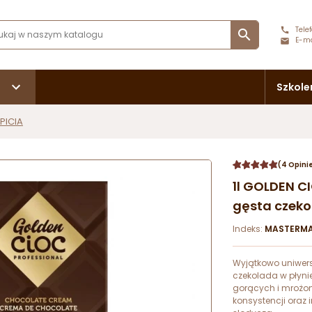
Telef

E-ma
Szkole
PICIA
(4 Opini
1l GOLDEN C
gęsta czeko
Indeks:
MASTERMA
Wyjątkowo uniwer
czekolada w płynie
gorących i mrożon
konsystencji ora