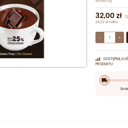
słodyczą.
32,00 zł
(
26,02 zł netto
-
+
DOSTĘPNĄ ILO
PRODUKTU
local_shipping
Brak