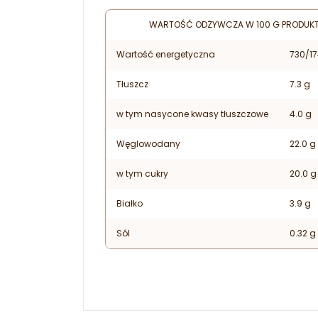
WARTOŚĆ ODŻYWCZA W 100 G PRODUK
Wartość energetyczna
730/17
Tłuszcz
7.3 g
w tym nasycone kwasy tłuszczowe
4.0 g
Węglowodany
22.0 g
w tym cukry
20.0 g
Białko
3.9 g
Sól
0.32 g