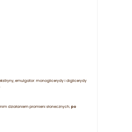
kstryny, emulgator: monoglicerydy i diglicerydy
.
dnim działaniem promieni słonecznych;
po