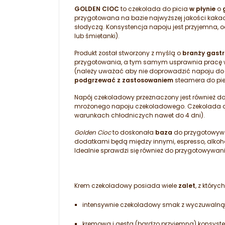
GOLDEN CIOC
to czekolada do picia
w płynie
o
przygotowana na bazie najwyższej jakości kaka
słodyczą. Konsystencja napoju jest przyjemna,
lub śmietanki).
Produkt został stworzony z myślą o
branży gast
przygotowania, a tym samym usprawnia pracę w
(należy uważać aby nie doprowadzić napoju do wr
podgrzewać z zastosowaniem
steamera do pie
Napój czekoladowy przeznaczony jest również d
mrożonego napoju czekoladowego. Czekolada d
warunkach chłodniczych nawet do 4 dni).
Golden Cioc
to doskonała
baza
do przygotowywa
dodatkami będą między innymi, espresso, alkoh
Idealnie sprawdzi się również do przygotowywan
Krem czekoladowy posiada wiele
zalet
, z któryc
intensywnie czekoladowy smak z wyczuwalną
kremowa i gęsta (bardzo przyjemna) konsyst