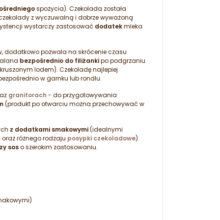
ośredniego
spożycia). Czekolada została
 czekolady z wyczuwalną i dobrze wyważoną
systencji wystarczy zastosować
dodatek
mleka
w, dodatkowo pozwala na skrócenie czasu
nalana
bezpośrednio do filiżanki
po podgrzaniu
 kruszonym lodem). Czekoladę najlepiej
ezpośrednio w garnku lub rondlu.
raz
granitorach
- do przygotowywania
ym
(produkt po otwarciu można przechowywać w
ych
z dodatkami smakowymi
(idealnymi
e
oraz różnego rodzaju
posypki czekoladowe
).
zy sos
o szerokim zastosowaniu.
smakowymi)