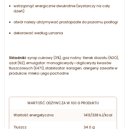
wstrząsnąć energicznie dwukrotnie (wystarczy na cały
dzień)
otwór należy utrzymywać prostopadle do poziomu podłogi
dekorować według uznania
Składniki:
syrop cukrowy (3%), gaz nośny: tlenek diazotu (N2O),
azot (N2), emulgator: monoglicerydy i diglicerydy kwasów
tłuszczowych (E471), stabilizator: karagen; alergeny zawarte w
produkcie: mleko i jego pochodne.
WARTOŚĆ ODŻYWCZA W 100 G PRODUKTU
Wartość energetyczna
1413/338 kJ/kcal
Tłuszcz
34.0 g