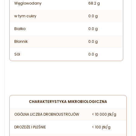
Węglowodany
68.2 g
w tym cukry
0.0 g
Białko
0.0 g
Błonnik
0.0 g
Sól
0.0 g
CHARAKTERYSTYKA MIKROBIOLOGICZNA
OGÓLNA LICZBA DROBNOUSTROJÓW
< 10 000 jtk/g
DROŻDŻE I PLEŚNIE
< 100 jtk/g