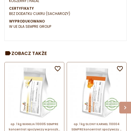
KOSZERNY | HALAL
CERTYFIKATY
BEZ DODATKU CUKRU (SACHAROZY)
WYPRODUKOWANO
W UE DLA SEMPRE GROUP
ZOBACZ TAKŻE


op. 1 kg WANILIA 110005 SEMPRE
op. 1 kg SŁONY KARMEL 110004
koncentrat spożywczy w proszku
SEMPRE koncentrat spożywczy w