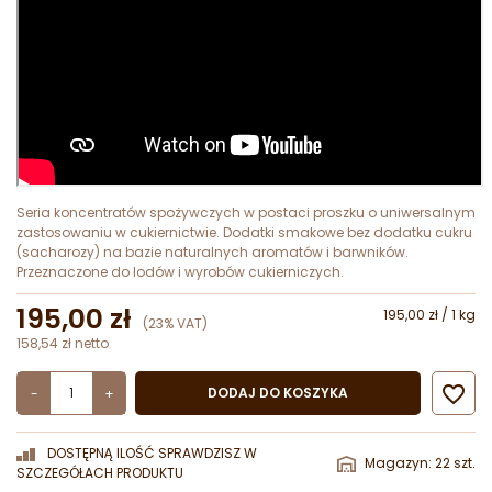
Seria koncentratów spożywczych w postaci proszku o uniwersalnym
zastosowaniu w cukiernictwie. Dodatki smakowe bez dodatku cukru
(sacharozy) na bazie naturalnych aromatów i barwników.
Przeznaczone do lodów i wyrobów cukierniczych.
195,00 zł
195,00 zł / 1 kg
(23% VAT)
158,54 zł netto

DODAJ DO KOSZYKA
-
+
DOSTĘPNĄ ILOŚĆ SPRAWDZISZ W
Magazyn: 22 szt.
SZCZEGÓŁACH PRODUKTU