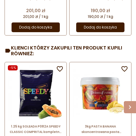
- bez dodatku sacharozy - na
proszku - bez dodatku sacharozy
bazie aromatów naturalnych
- na bazie aromatów naturalnych
Cena
Cena
201,00 zł
190,00 zł
201,00 zł / 1 kg
190,00 zł / 1 kg
Dodaj do koszyka
Dodaj do koszyka
KLIENCI KTÓRZY ZAKUPILI TEN PRODUKT KUPILI
RÓWNIEŻ:
-5%


1.25 kg SOLEADA P082A SPEEDY
3kg PASTA BANANA
CLASSIC COMPRITAL kompletna
skoncentrowana pasta