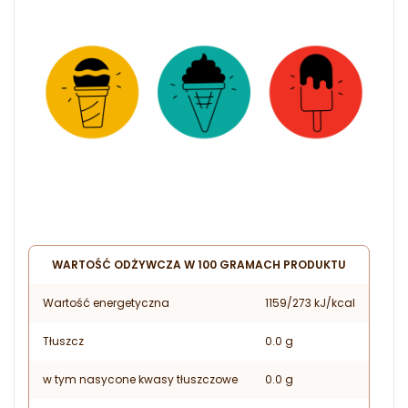
WARTOŚĆ ODŻYWCZA W 100 GRAMACH PRODUKTU
Wartość energetyczna
1159/273 kJ/kcal
Tłuszcz
0.0 g
w tym nasycone kwasy tłuszczowe
0.0 g