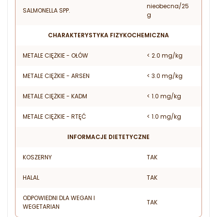
nieobecna/25
SALMONELLA SPP.
g
CHARAKTERYSTYKA FIZYKOCHEMICZNA
METALE CIĘŻKIE - OŁÓW
< 2.0 mg/kg
METALE CIĘŻKIE - ARSEN
< 3.0 mg/kg
METALE CIĘŻKIE - KADM
< 1.0 mg/kg
METALE CIĘŻKIE - RTĘĆ
< 1.0 mg/kg
INFORMACJE DIETETYCZNE
KOSZERNY
TAK
HALAL
TAK
ODPOWIEDNI DLA WEGAN I
TAK
WEGETARIAN