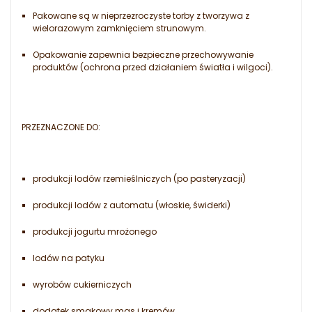
Pakowane są w nieprzezroczyste torby z tworzywa z
wielorazowym zamknięciem strunowym.
Opakowanie zapewnia bezpieczne przechowywanie
produktów (ochrona przed działaniem światła i wilgoci).
PRZEZNACZONE DO:
produkcji lodów rzemieślniczych (po pasteryzacji)
produkcji lodów z automatu (włoskie, świderki)
produkcji jogurtu mrożonego
lodów na patyku
wyrobów cukierniczych
dodatek smakowy mas i kremów