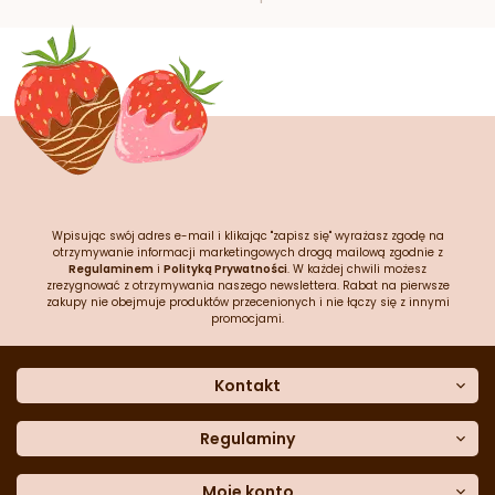
Wpisując swój adres e-mail i klikając "zapisz się" wyrażasz zgodę na
otrzymywanie informacji marketingowych drogą mailową zgodnie z
Regulaminem
i
Polityką Prywatności
. W każdej chwili możesz
zrezygnować z otrzymywania naszego newslettera. Rabat na pierwsze
zakupy nie obejmuje produktów przecenionych i nie łączy się z innymi
promocjami.
Kontakt
O nas
Dane kontaktowe
Regulaminy
Często zadawane pytania
Regulamin sklepu
Sklep stacjonarny
Polityka prywatności
Moje konto