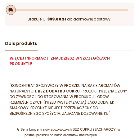
local_shipping
Brakuje Ci
399.00 zł
do darmowej dostawy.
Opis produktu
WIĘCEJ INFORMACJI ZNAJDZIESZ W SZCZEGÓŁACH
PRODUKTU!
"KONCENTRAT SPOŻYWCZY W PROSZKU NA BAZIE AROMATÓW
NATURALNYCH.
BEZ DODATKU CUKRU
. PRODUKT PRZEZNACZONY
DO ŻYWNOSCI. DO STOSOWANIA W PRODUKCJI LODÓW
RZEMIEŚLNICZYCH (PRZED PASTERYZACJĄ) JAKO DODATEK
SMAKOWY. PRODUKT NIE JEST PRZEZNACZONY DO
BEZPOŚREDNIEGO SPOŻYCIA. ZALECANE DOZOWANIE 1%."
§
Seria koncentratów spożywczych BEZ CUKRU (SACHAROZY) w
postaci proszku na bazie aromatów naturalnych.