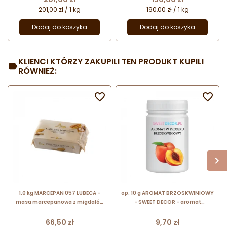
201,00 zł / 1 kg
190,00 zł / 1 kg
Dodaj do koszyka
Dodaj do koszyka
KLIENCI KTÓRZY ZAKUPILI TEN PRODUKT KUPILI
RÓWNIEŻ:


1.0 kg MARCEPAN 057 LUBECA -
op. 10 g AROMAT BRZOSKWINIOWY
masa marcepanowa z migdałów
- SWEET DECOR - aromat
kalifornijskich
spożywczy w proszku nadający
smak i zapach
Cena
Cena
66,50 zł
9,70 zł