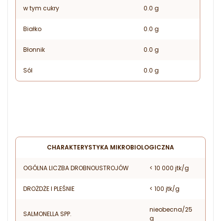
w tym cukry
0.0 g
Białko
0.0 g
Błonnik
0.0 g
Sól
0.0 g
CHARAKTERYSTYKA MIKROBIOLOGICZNA
OGÓLNA LICZBA DROBNOUSTROJÓW
< 10 000 jtk/g
DROŻDŻE I PLEŚNIE
< 100 jtk/g
nieobecna/25
SALMONELLA SPP.
g