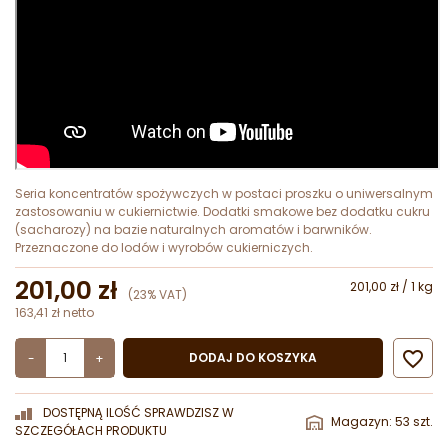
Seria koncentratów spożywczych w postaci proszku o uniwersalnym
zastosowaniu w cukiernictwie. Dodatki smakowe bez dodatku cukru
(sacharozy) na bazie naturalnych aromatów i barwników.
Przeznaczone do lodów i wyrobów cukierniczych.
201,00 zł
201,00 zł / 1 kg
(23% VAT)
163,41 zł netto

DODAJ DO KOSZYKA
-
+
DOSTĘPNĄ ILOŚĆ SPRAWDZISZ W
Magazyn: 53 szt.
SZCZEGÓŁACH PRODUKTU