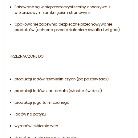
Pakowane są w nieprzezroczyste torby z tworzywa z
wielorazowym zamknięciem strunowym.
Opakowanie zapewnia bezpieczne przechowywanie
produktów (ochrona przed działaniem światła i wilgoci).
PRZEZNACZONE DO:
produkcji lodów rzemieślniczych (po pasteryzacji)
produkcji lodów z automatu (włoskie, świderki)
produkcji jogurtu mrożonego
lodów na patyku
wyrobów cukierniczych
dodatek smakowy mas i kremów