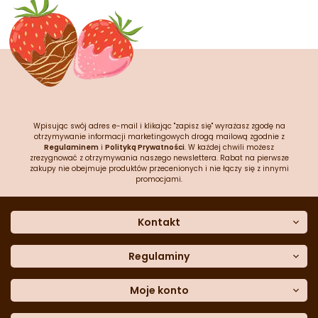
Wpisując swój adres e-mail i klikając "zapisz się" wyrażasz zgodę na
otrzymywanie informacji marketingowych drogą mailową zgodnie z
Regulaminem
i
Polityką Prywatności
. W każdej chwili możesz
zrezygnować z otrzymywania naszego newslettera. Rabat na pierwsze
zakupy nie obejmuje produktów przecenionych i nie łączy się z innymi
promocjami.
Kontakt
O nas
Dane kontaktowe
Regulaminy
Często zadawane pytania
Regulamin sklepu
Sklep stacjonarny
Polityka prywatności
Moje konto
Formularz kontaktowy
Polityka cookies
Załóż konto
Blog