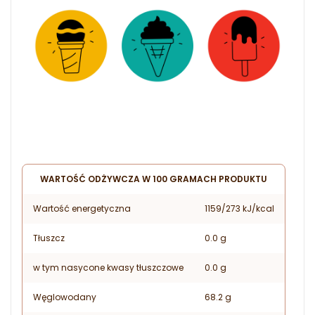
WARTOŚĆ ODŻYWCZA W 100 GRAMACH PRODUKTU
Wartość energetyczna
1159/273 kJ/kcal
Tłuszcz
0.0 g
w tym nasycone kwasy tłuszczowe
0.0 g
Węglowodany
68.2 g