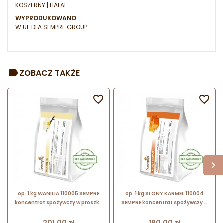
KOSZERNY | HALAL
WYPRODUKOWANO
W UE DLA SEMPRE GROUP
ZOBACZ TAKŻE


op. 1 kg WANILIA 110005 SEMPRE
op. 1 kg SŁONY KARMEL 110004
koncentrat spożywczy w proszku
SEMPRE koncentrat spożywczy w
- bez dodatku sacharozy - na
proszku - bez dodatku sacharozy
bazie aromatów naturalnych
- na bazie aromatów naturalnych
Cena
Cena
201,00 zł
190,00 zł