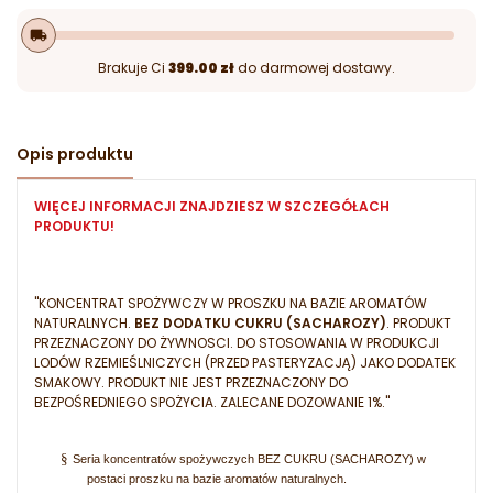
local_shipping
Brakuje Ci
399.00 zł
do darmowej dostawy.
Opis produktu
WIĘCEJ INFORMACJI ZNAJDZIESZ W SZCZEGÓŁACH
PRODUKTU!
"KONCENTRAT SPOŻYWCZY W PROSZKU NA BAZIE AROMATÓW
NATURALNYCH.
BEZ DODATKU CUKRU (SACHAROZY)
. PRODUKT
PRZEZNACZONY DO ŻYWNOSCI. DO STOSOWANIA W PRODUKCJI
LODÓW RZEMIEŚLNICZYCH (PRZED PASTERYZACJĄ) JAKO DODATEK
SMAKOWY. PRODUKT NIE JEST PRZEZNACZONY DO
BEZPOŚREDNIEGO SPOŻYCIA. ZALECANE DOZOWANIE 1%."
§
Seria koncentratów spożywczych BEZ CUKRU (SACHAROZY) w
postaci proszku na bazie aromatów naturalnych.