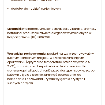
dodatek do nadzień cukierniczych
Składniki:
maltodekstryna, koncentrat soku z buraka, aromaty
naturalne; produkt nie zawiera alergenów wymienionych w
Rozporządzeniu (UE) 1169/2011.
Warunki przechowywania:
produkt należy przechowywać w
suchym i chłodnym miejscu, w szczelnie zamkniętym
opakowaniu (optymalna temperatura przechowywania 5-
25°C); chronić przed bezpośrednim działaniem światła
słonecznego i wilgoci; chronić przed dostępem powietrza; po
każdym użyciu szczelnie zamknąć opakowanie; do
nakładania i dozowania używać wyłącznie czystych i
suchych narzędzi.