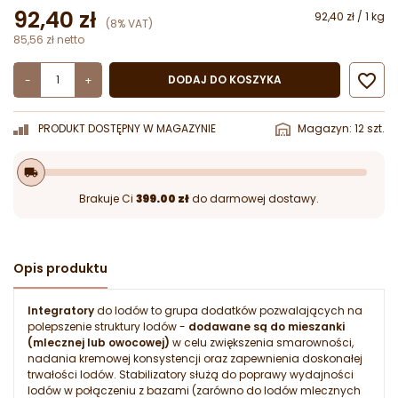
92,40 zł
92,40 zł / 1 kg
(8% VAT)
85,56 zł netto

DODAJ DO KOSZYKA
-
+
PRODUKT DOSTĘPNY W MAGAZYNIE
Magazyn: 12 szt.
local_shipping
Brakuje Ci
399.00 zł
do darmowej dostawy.
Opis produktu
Integratory
do lodów to grupa dodatków pozwalających na
polepszenie struktury lodów -
dodawane są do mieszanki
(mlecznej lub owocowej)
w celu zwiększenia smarowności,
nadania kremowej konsystencji oraz zapewnienia doskonałej
trwałości lodów. Stabilizatory służą do poprawy wydajności
lodów w połączeniu z bazami (zarówno do lodów mlecznych