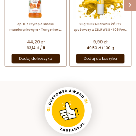
op. 0.7 l Syrop o smaku
20g TUBKA Barwnik ŻÓŁTY
mandarynkowym - Tangerine Le
spożywczy w ŻELU WSG-T09 Food
Sirop de Monin - szklana butelka
Colours
Cena
Cena
44,20 zł
9,90 zł
63,14 zł / 1l
49,50 zł / 100 g
Dodaj do koszyka
Dodaj do koszyka