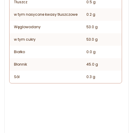
Tłuszcz
0.5 g
w tym nasycone kwasy tłuszczowe
0.2 g
Węglowodany
53.0 g
w tym cukry
53.0 g
Białko
0.0 g
Błonnik
45.0 g
Sól
0.3 g