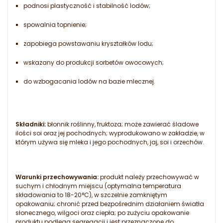
podnosi plastyczność i stabilność lodów;
spowalnia topnienie;
zapobiega powstawaniu kryształków lodu;
wskazany do produkcji sorbetów owocowych;
do wzbogacania lodów na bazie mlecznej.
Składniki:
błonnik roślinny, fruktoza; może zawierać śladowe
ilości soi oraz jej pochodnych; wyprodukowano w zakładzie, w
którym używa się mleka i jego pochodnych, jaj, soi i orzechów.
Warunki przechowywania:
produkt należy przechowywać w
suchym i chłodnym miejscu (optymalna temperatura
składowania to 18-20°C), w szczelnie zamkniętym
opakowaniu; chronić przed bezpośrednim działaniem światła
słonecznego, wilgoci oraz ciepła; po zużyciu opakowanie
produktu podlega segregacji i jest przeznaczone do