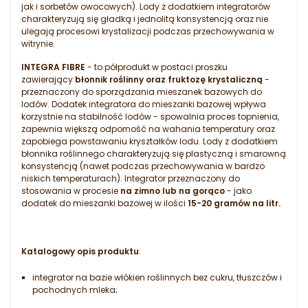
jak i sorbetów owocowych). Lody z dodatkiem integratorów
charakteryzują się gładką i jednolitą konsystencją oraz nie
ulegają procesowi krystalizacji podczas przechowywania w
witrynie.
INTEGRA FIBRE
- to półprodukt w postaci proszku
zawierający
błonnik roślinny oraz fruktozę krystaliczną
-
przeznaczony do sporządzania mieszanek bazowych do
lodów. Dodatek integratora do mieszanki bazowej wpływa
korzystnie na stabilność lodów - spowalnia proces topnienia,
zapewnia większą odporność na wahania temperatury oraz
zapobiega powstawaniu kryształków lodu. Lody z dodatkiem
błonnika roślinnego charakteryzują się plastyczną i smarowną
konsystencją (nawet podczas przechowywania w bardzo
niskich temperaturach). Integrator przeznaczony do
stosowania w procesie
na zimno lub na gorąco
- jako
dodatek do mieszanki bazowej w ilości
15-20 gramów na litr.
Katalogowy opis produktu
:
integrator na bazie włókien roślinnych bez cukru, tłuszczów i
pochodnych mleka;