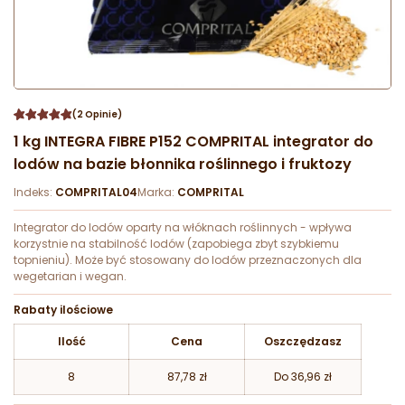
(2 Opinie)
1 kg INTEGRA FIBRE P152 COMPRITAL integrator do
lodów na bazie błonnika roślinnego i fruktozy
Indeks:
COMPRITAL04
Marka:
COMPRITAL
Integrator do lodów oparty na włóknach roślinnych - wpływa
korzystnie na stabilność lodów (zapobiega zbyt szybkiemu
topnieniu). Może być stosowany do lodów przeznaczonych dla
wegetarian i wegan.
Rabaty ilościowe
Ilość
Cena
Oszczędzasz
8
87,78 zł
Do 36,96 zł