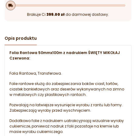
local_shipping
Brakuje Ci
399.00 zł
do darmowej dostawy.
Opis produktu
Folia Rantowa 50mmx100m z nadrukiem ŚWIĘTY MIKOŁAJ
Czerwona:
Folia Rantowa, Transferowa.
Folie rantowe służą do zabezpieczania boków ciast, tortów,
ciastek bankietowych oraz deserów wykonywanych na zimno
w metalowych czy plastikowych rantach.
Pozwalają na łatwiejsze wysunięcie wyrobu z rantu lub formy.
Zabezpieczają wyroby przed wyschnięciem.
Dodatkowo folie z nadrukiem uatrakcyjniają wizualnie wyroby
cukiernicze, ponieważ nadruk z folii pozostaje na kremie lub
masie wyrobu cukierniczego.