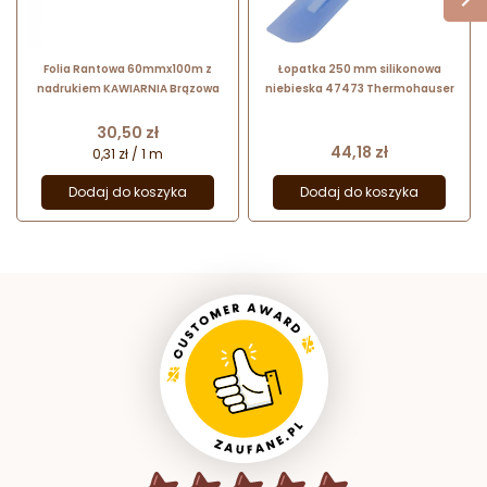
Folia Rantowa 60mmx100m z
Łopatka 250 mm silikonowa
nadrukiem KAWIARNIA Brązowa
niebieska 47473 Thermohauser
Cena
30,50 zł
Cena
44,18 zł
0,31 zł / 1 m
Dodaj do koszyka
Dodaj do koszyka