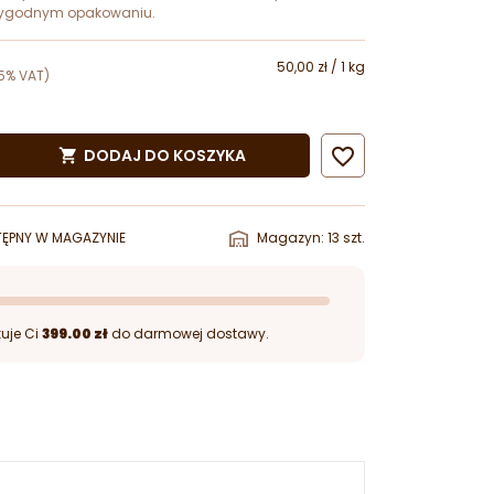
 wygodnym opakowaniu.
50,00 zł / 1 kg
5% VAT)

DODAJ DO KOSZYKA

ĘPNY W MAGAZYNIE
Magazyn: 13 szt.
uje Ci
399.00 zł
do darmowej dostawy.