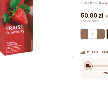
cukru. Produkt w
50,00 zł
(
47,62 zł netto
-
+
PRODUKT DOST
local_shipping
Brak