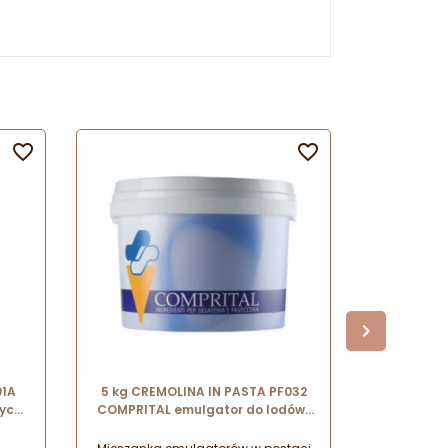


01A
5 kg CREMOLINA IN PASTA PF032
op. 1.
nych
COMPRITAL emulgator do lodów i
mieszank
encji
sorbetów w postaci pasty
jogurtu m
nr. k