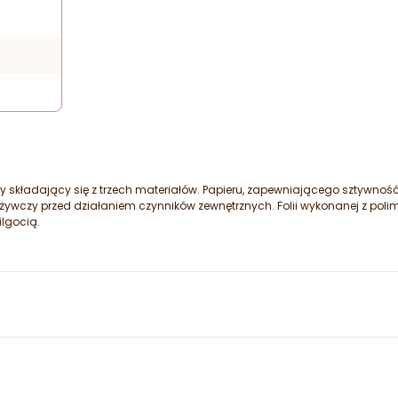
 składający się z trzech materiałów. Papieru, zapewniającego sztywno
 spożywczy przed działaniem czynników zewnętrznych. Folii wykonanej z p
ilgocią.