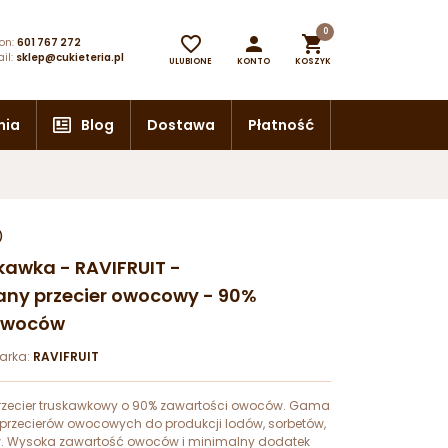
0



on:
601 767 272
il:
sklep@cukieteria.pl
ULUBIONE
KONTO
KOSZYK
nia
Blog
Dostawa
Płatność
)
skawka - RAVIFRUIT -
ny przecier owocowy - 90%
owoców
arka:
RAVIFRUIT
przecier truskawkowy o 90% zawartości owoców. Gama
rzecierów owocowych do produkcji lodów, sorbetów,
w. Wysoka zawartość owoców i minimalny dodatek