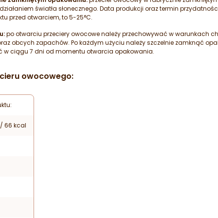
ziałaniem światła słonecznego. Data produkcji oraz termin przydatnośc
u przed otwarciem, to 5-25°C.
u:
po otwarciu przeciery owocowe należy przechowywać w warunkach chł
raz obcych zapachów. Po każdym użyciu należy szczelnie zamknąć opak
żyć w ciągu 7 dni od momentu otwarcia opakowania.
ecieru owocowego:
ktu:
 / 66 kcal