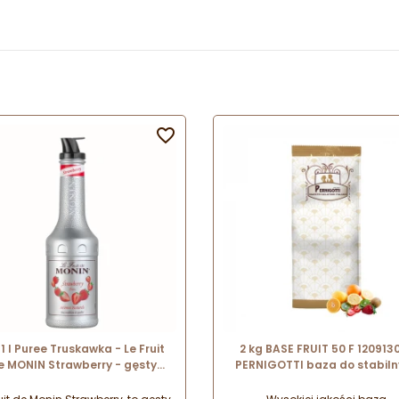

 1 l Puree Truskawka - Le Fruit
2 kg BASE FRUIT 50 F 120913
e MONIN Strawberry - gęsty
PERNIGOTTI baza do stabil
zecier owocowy do napojów i
sorbetów o kremowej konsyst
deserów