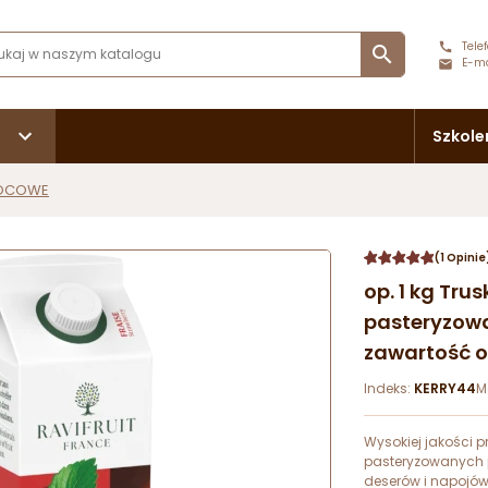
Telef

E-ma
Szkole
OCOWE
(1 Opinie
op. 1 kg Tru
pasteryzowa
zawartość 
Indeks:
KERRY44
M
Wysokiej jakości 
pasteryzowanych p
deserów i napojó