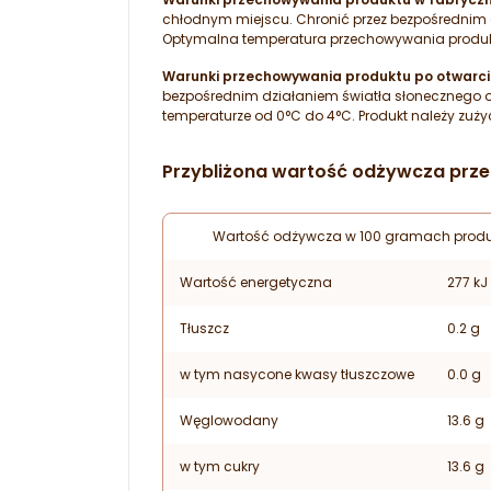
chłodnym miejscu. Chronić przez bezpośrednim d
Optymalna temperatura przechowywania produkt
Warunki przechowywania produktu po otwarci
bezpośrednim działaniem światła słonecznego o
temperaturze od 0°C do 4°C. Produkt należy zu
Przybliżona wartość odżywcza prz
Wartość odżywcza w 100 gramach produ
Wartość energetyczna
277 kJ
Tłuszcz
0.2 g
w tym nasycone kwasy tłuszczowe
0.0 g
Węglowodany
13.6 g
w tym cukry
13.6 g