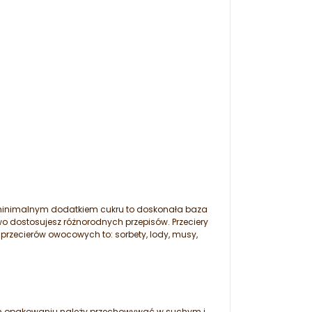
i minimalnym dodatkiem cukru to doskonała baza
wo dostosujesz różnorodnych przepisów. Przeciery
rzecierów owocowych to: sorbety, lody, musy,
m opakowaniu należy przechowywać w suchym i