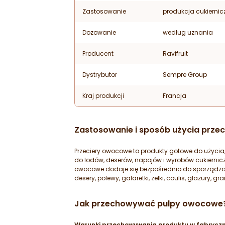
Zastosowanie
produkcja cukiernic
Dozowanie
według uznania
Producent
Ravifruit
Dystrybutor
Sempre Group
Kraj produkcji
Francja
Zastosowanie i sposób użycia prz
Przeciery owocowe to produkty gotowe do użyci
do lodów, deserów, napojów i wyrobów cukiernicz
owocowe dodaje się bezpośrednio do sporządz
desery, polewy, galaretki, żelki, coulis, glazury, gra
Jak przechowywać pulpy owocowe
Warunki przechowywania produktu w fabrycz