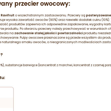
any przecier owocowy:
i
Ravifruit
o wszechstronnym zastosowaniu. Przeciery są
pasteryzowane
uje wysoka zawartość owoców (90%) oraz niewielki dodatek cukru (10%). 
ieżość produktów zapewnia ich odpowiednie zapakowanie, wygodny karto
e produktu. Po otwarciu przeciery należy przechowywać w warunkach ch
ozwala na
zachowanie stałej jakości i powtarzalności
produktu niezależ
echowywanie. Pulpy owocowe przeznaczone są przede wszystkim do produkc
łne naturalnego smaku owoców, o nieograniczonych możliwościach zast
y?
0%), substancje barwiące (koncentrat z marchwi, koncentrat z czarnej porz
tu: