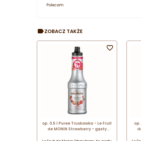
Polecam
ZOBACZ TAKŻE

op. 0.5 l Puree Truskawka - Le Fruit
op.
de MONIN Strawberry - gęsty
d
przecier owocowy do napojów i
pr
deserów