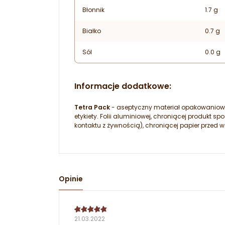
Błonnik
1.7 g
Białko
0.7 g
Sól
0.0 g
Informacje dodatkowe:
Tetra Pack
- aseptyczny materiał opakowaniowy
etykiety. Folii aluminiowej, chroniącej produkt
kontaktu z żywnością), chroniącej papier przed w
Opinie
21.03.2022