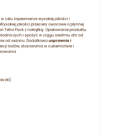
w celu zapewnienia wysokiej jakości i
Wysokiej jakości przeciery owocowe o płynnej
n Tetra Pack z nakrętką. Opakowanie produktu
łodniczych i spożyć w ciągu siedmiu dni od
nie od sezonu. Dodatkowo
usprawnia i
ji lodów, stosowania w cukiernictwie i
osowania.
eczki).