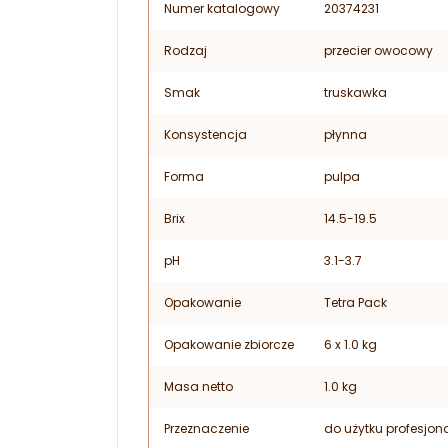
Numer katalogowy
20374231
Rodzaj
przecier owocowy
Smak
truskawka
Konsystencja
płynna
Forma
pulpa
Brix
14.5-19.5
pH
3.1-3.7
Opakowanie
Tetra Pack
Opakowanie zbiorcze
6 x 1.0 kg
Masa netto
1.0 kg
Przeznaczenie
do użytku profesjon