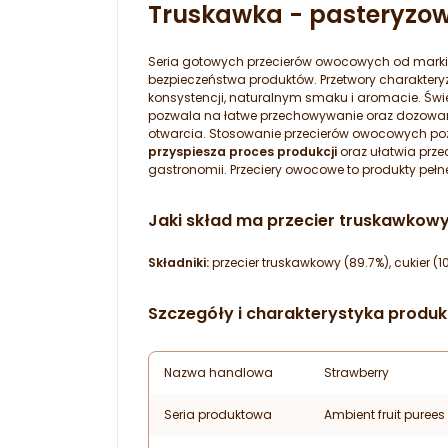
Truskawka - pasteryzow
Seria gotowych przecierów owocowych od mark
bezpieczeństwa produktów. Przetwory charakteryz
konsystencji, naturalnym smaku i aromacie. Św
pozwala na łatwe przechowywanie oraz dozowani
otwarcia. Stosowanie przecierów owocowych p
przyspiesza proces produkcji
oraz ułatwia prz
gastronomii. Przeciery owocowe to produkty pe
Jaki skład ma przecier truskawkow
Składniki:
przecier truskawkowy (89.7%), cukier (1
Szczegóły i charakterystyka produk
Nazwa handlowa
Strawberry
Seria produktowa
Ambient fruit purees