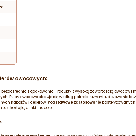
za
ecierów owocowych:
a, bezpośrednio z opakowania. Produkty z wysoką zawartością owoców 
ych. Pulpy owocowe stosuje się według potrzeb i uznania, dozowanie łat
anych napojów i deserów.
Podstawowe zastosowanie
pasteryzowanych p
nitas, koktajle, drinki i napoje.
?
nie zamkniętym opakowaniu:
przecier owocowy w fabrycznie zamknięty