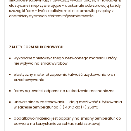
silikonowe zapewniają najwyższą wydajność, są innowacyjne,
elastyczne i nieprzywierające - doskonale odwzorowują każdy
szczegół form - twórz realistyczne i niesamowite przepisy z
charakterystycznych efektem trójwymiarowości.
ZALETY FORM SILIKONOWYCH
:
wykonane z nietoksycznego, bezwonnego materiału, który
nie wpływa na smak wyrobów
elastyczny materiał zapewnia łatwość użytkowania oraz
przechowywania
formy są trwałe i odporne na uszkodzenia mechaniczne
uniwersalne w zastosowaniu - dają możliwość użytkowania
w zakresie temperatur od (-) 40°C do (+) 250°C
dodatkowo materiał jest odporny na zmiany temperatur, co
pozwala na korzystanie ze schładzarki szokowej