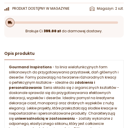
PRODUKT DOSTĘPNY W MAGAZYNIE
Magazyn: 2 szt.
local_shipping
Brakuje Ci
399.00 zł
do darmowej dostawy.
Opis produktu
Gourmand
Inspirations
- to linia wielofunkcyjnych form
silikonowych do przygotowywania przystawek, dań głównych i
deserów. Formy pozwalają na tworzenie różnorodnych kreacji
o perfekcyjnym kształcie - idealne do
zdobienia i
personalizowania
. Seria składa się z organicznych kształtów -
doskonale sprawdzi się do przygotowywania efektownych
dekoracji, wypieków i deserów. Idealny pomysł na kreatywne
dekoracje ciast, monoporcji oraz drobnych wypieków z nutą
elegancji. Lekkie projekty, które przekształcają słodkie kreacje w
niepowtarzalne i spersonalizowane produkty. Charakteryzują
się
uniwersalnością w zastosowaniu
- zostały wykonane z
odpornego, elastycznego silikonu, który jest całkowicie