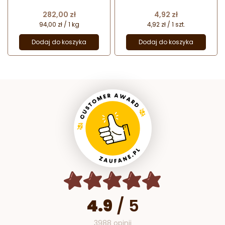
przekładania i dekorowania
mm 19418 Thermohauser
Cena
Cena
282,00 zł
4,92 zł
94,00 zł / 1 kg
4,92 zł / 1 szt.
Dodaj do koszyka
Dodaj do koszyka
4.9
/
5
3988 opinii