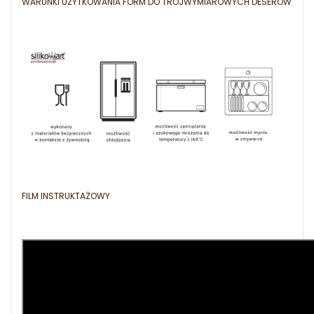
WARUNKI UŻYTKOWANIA FORM DO TRÓJWYMIAROWYCH DESERÓW
FILM INSTRUKTAŻOWY