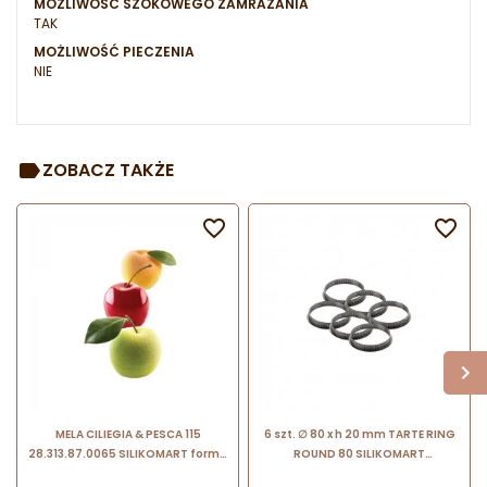
MOŻLIWOŚĆ SZOKOWEGO ZAMRAŻANIA
TAK
MOŻLIWOŚĆ PIECZENIA
NIE
ZOBACZ TAKŻE


MELA CILIEGIA & PESCA 115
6 szt. ∅ 80 x h 20 mm TARTE RING
28.313.87.0065 SILIKOMART forma
ROUND 80 SILIKOMART
silikonowa do trójwymiarowych
52.243.20.0165 zestaw 6