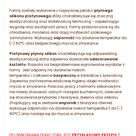
Formy zostały wykonane z najwyższej jakości
płynnego
silikonu platynowego
, który charakteryzuje się znaczną
elastycznością oraz stabilnością termiczną - zapewniając
wygodę oraz wydajność pracy. Formy przeznaczone są do
chłodzenia, mrożenia oraz dają możliwość szokowego
zamrażania. Wykazują
odporność
na działanie temperatur do
(-) 60°C oraz bezpiecznego mycia w zmywarce.
Platynowy płynny silikon
charakteryzuje się odpowiednią
elastycznością, która zapewnia doskonałe
odwzorowanie
kształtu
. Pozwala na bezproblemowe wyjmowanie wyrobów z
formy. Jest odporny na działanie niskich
temperatur i całkowicie
bezpieczny
w kontakcie z żywnością.
Zapewnia zachowanie właściwej higieny dzięki możliwości
mycia w zmywarce. Podczas pracy z formami silikonowymi
nie należy stosować ostrych narzędzi kuchennych, zalecane
się stosowanie przyborów z tworzywa, drewna oraz silikonu.
Znajdujący się w zestawie
wspornik
z tworzywa również
wykazuje odporność na działanie niskich temperatur ( do (-)
60°C) oraz nadaje się do mycia w zmywarce.
DO OPAKOWANIA DOŁĄCZONY JEST
PRZYKŁADOWY PRZEPIS
Z