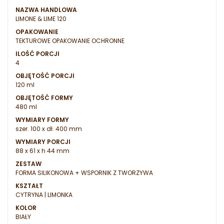
NAZWA HANDLOWA
LIMONE & LIME 120
OPAKOWANIE
TEKTUROWE OPAKOWANIE OCHRONNE
ILOŚĆ PORCJI
4
OBJĘTOŚĆ PORCJI
120 ml
OBJĘTOŚĆ FORMY
480 ml
WYMIARY FORMY
szer. 100 x dł. 400 mm
WYMIARY PORCJI
88 x 61 x h 44 mm
ZESTAW
FORMA SILIKONOWA + WSPORNIK Z TWORZYWA
KSZTAŁT
CYTRYNA | LIMONKA
KOLOR
BIAŁY