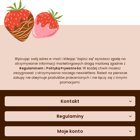
Wpisując swój adres e-mail i klikając "zapisz się" wyrażasz zgodę na
otrzymywanie informacji marketingowych drogą mailową zgodnie z
Regulaminem
i
Polityką Prywatności
. W każdej chwili możesz
zrezygnować z otrzymywania naszego newslettera. Rabat na pierwsze
zakupy nie obejmuje produktów przecenionych i nie łączy się z innymi
promocjami.
Kontakt
O nas
Dane kontaktowe
Regulaminy
Często zadawane pytania
Regulamin sklepu
Sklep stacjonarny
Polityka prywatności
Moje konto
Formularz kontaktowy
Polityka cookies
Załóż konto