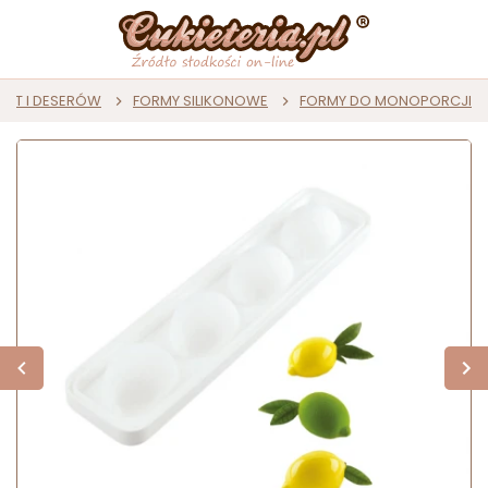
AST I DESERÓW
FORMY SILIKONOWE
FORMY DO MONOPORCJI