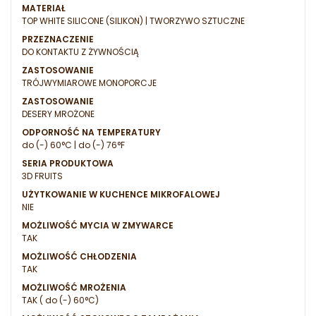
MATERIAŁ
TOP WHITE SILICONE (SILIKON) | TWORZYWO SZTUCZNE
PRZEZNACZENIE
DO KONTAKTU Z ŻYWNOŚCIĄ
ZASTOSOWANIE
TRÓJWYMIAROWE MONOPORCJE
ZASTOSOWANIE
DESERY MROŻONE
ODPORNOŚĆ NA TEMPERATURY
do (-) 60°C | do (-) 76°F
SERIA PRODUKTOWA
3D FRUITS
UŻYTKOWANIE W KUCHENCE MIKROFALOWEJ
NIE
MOŻLIWOŚĆ MYCIA W ZMYWARCE
TAK
MOŻLIWOŚĆ CHŁODZENIA
TAK
MOŻLIWOŚĆ MROŻENIA
TAK ( do (-) 60°C)