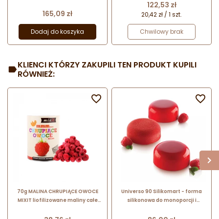
deserów mrożonych
perforowanych rantów
Cena
122,53 zł
Cena
165,09 zł
20,42 zł / 1 szt.
Dodaj do koszyka
Chwilowy brak
KLIENCI KTÓRZY ZAKUPILI TEN PRODUKT KUPILI
RÓWNIEŻ:


70g MALINA CHRUPIĄCE OWOCE
Universo 90 Silikomart - forma
MIXIT liofilizowane maliny całe
silikonowa do monoporcji i
owoce
deserów - śr. 67 x wys. 27 mm /
poj. 90 ml x 6 porcji
Cena
Cena