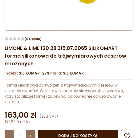
(0 Opinie)
LIMONE & LIME 120 28.315.87.0065 SILIKOMART
forma silikonowa do trójwymiarowych deserów
mrożonych
Indeks:
SILIKOMART279
Marka:
SILIKOMART
Forma silikonowa do tworzenia trójwymiarowych deserów w
kształcie owoców. W zestawie znajduje się wspornik z tworzywa,
który stabilizuje formę i zapewnia odpowiednie odwzorowanie
kształtu.
163,00 zł
(23% VAT)
132,52 zł netto

DODAJ DO KOSZYKA
-
+