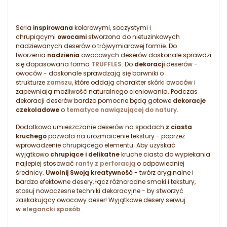
Seria
inspirowana
kolorowymi, soczystymi i
chrupiącymi
owocami
stworzona do nietuzinkowych
nadziewanych deserów o trójwymiarowej formie. Do
tworzenia
nadzienia
owocowych deserów doskonale sprawdzi
się dopasowana forma
TRUFFLES
. Do
dekoracji
deserów -
owoców - doskonale sprawdzają się barwniki o
strukturze
zamszu
, które oddają charakter skórki owoców i
zapewniają możliwość naturalnego cieniowania. Podczas
dekoracji deserów bardzo pomocne będą gotowe
dekoracje
czekoladowe
o
tematyce nawiązującej do natury
.
Dodatkowo umieszczanie deserów na spodach
z ciasta
kruchego
pozwala na urozmaicenie tekstury - poprzez
wprowadzenie chrupiącego elementu. Aby uzyskać
wyjątkowo
chrupiące i delikatne
kruche ciasto do wypiekania
najlepiej stosować
ranty z perforacją
o odpowiedniej
średnicy.
Uwolnij Swoją kreatywność
- twórz oryginalne i
bardzo efektowne desery, łącz różnorodne smaki i tekstury,
stosuj nowoczesne techniki dekoracyjne - by stworzyć
zaskakujący owocowy deser! Wyjątkowe desery serwuj
w
elegancki sposób
.