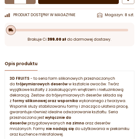
PRODUKT DOSTĘPNY W MAGAZYNIE
Magazyn: 8 szt.
local_shipping
Brakuje Ci
399.00 zł
do darmowej dostawy.
Opis produktu
3D FRUITS
- to seria form silikonowych przeznaczonych
do
trójwymiarowych deserów
w kształcie owoców. Twórz
wyjątkowe kształty z zaskakującym wnętrzem i nietuzinkową
dekoracją. Zestaw do trójwymiarowych deserów składa się
z
formy silikonowej oraz wspornika
wykonanego z tworzywa.
Wspornik służy stabilizowaniu formy i znacząco ułatwia pracę,
gwarantuje również idealne odwzorowanie kształtu. Seria
przeznaczona jest
wyłącznie do
deserów
przygotowywanych
na zimno
oraz deserów
mrożonych. Formy
nie nadają się
do użytkowania w piekarniku
oraz kuchence mikrofalowej.