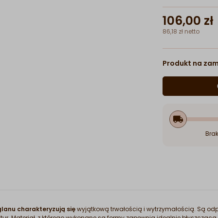
106,00 zł
86,18 zł netto
Produkt na za
he
local_shipping
Brak
lanu charakteryzują się
wyjątkową trwałością i wytrzymałością. Są o
ratur. Materiał, z którego wykonane są formy zapewnia idealnie błyszczą