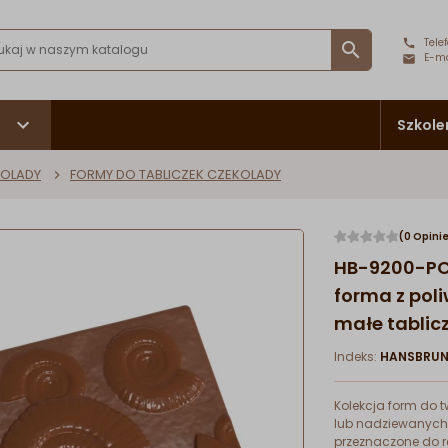
Telef

E-ma
Szkole
KOLADY
FORMY DO TABLICZEK CZEKOLADY
(0 Opini
HB-9200-PC
forma z pol
małe tablic
Indeks:
HANSBRUN
Kolekcja form do 
lub nadziewanych 
przeznaczone do 