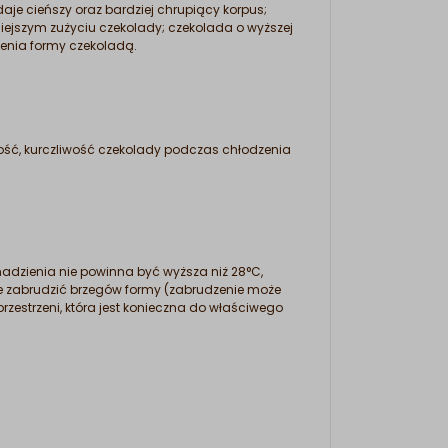
je cieńszy oraz bardziej chrupiący korpus;
iejszym zużyciu czekolady; czekolada o wyższej
ienia formy czekoladą.
ść, kurczliwość czekolady podczas chłodzenia
 nadzienia nie powinna być wyższa niż 28°C,
ie zabrudzić brzegów formy (zabrudzenie może
zestrzeni, która jest konieczna do właściwego