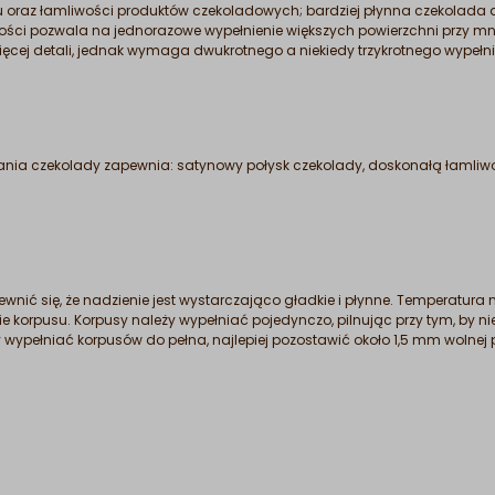
 oraz łamliwości produktów czekoladowych; bardziej płynna czekolada da
ności pozwala na jednorazowe wypełnienie większych powierzchni przy mn
ięcej detali, jednak wymaga dwukrotnego a niekiedy trzykrotnego wypełn
ia czekolady zapewnia: satynowy połysk czekolady, doskonałą łamliwo
wnić się, że nadzienie jest wystarczająco gładkie i płynne. Temperatura
orpusu. Korpusy należy wypełniać pojedynczo, pilnując przy tym, by n
ypełniać korpusów do pełna, najlepiej pozostawić około 1,5 mm wolnej pr