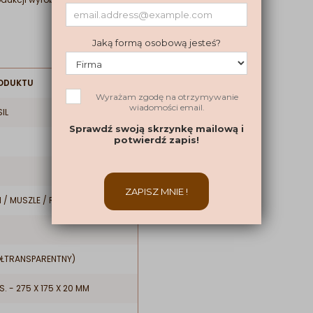
ODUKTU
IL
 / MUSZLE / RETRO
ÓŁTRANSPARENTNY)
S. - 275 X 175 X 20 MM