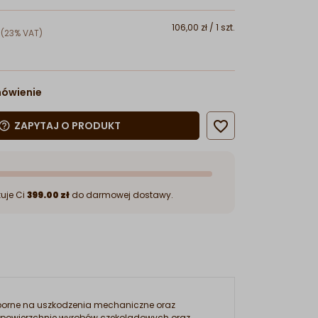
106,00 zł / 1 szt.
(23% VAT)
mówienie

ZAPYTAJ O PRODUKT
lp_outline
uje Ci
399.00 zł
do darmowej dostawy.
dporne na uszkodzenia mechaniczne oraz
cą powierzchnię wyrobów czekoladowych oraz