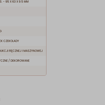
S. - 95 X 63 X 9.5 MM
 G
EK CZEKOLADY
UKCJI RĘCZNEJ I MASZYNOWEJ
SYCZNE / DEKOROWANE
: