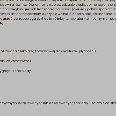
Zapewnia również równomierne rozprowadzanie ciepła, co ma ogromne z
 poliwęglanu jest ich transparentna barwa (niekiedy półtransparentna -
ywem zmian temperatury kurczy się wolniej niż czekolada, co znacznie u
odgrzać
, co zapobiega zbyt dużej różnicy temperatur i tym samym zmętn
dą
.
erowaną czekoladą (o właściwej temperaturze i płynności),
ej objętości wzoru,
gnięcia czekolady,
lasycznych,
nadziewanych
lub
dekorowanych
tabliczek - zależnie od sk