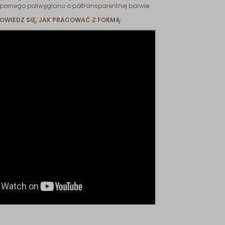
pornego poliwęglanu o półtransparentnej barwie.
DOWIEDZ SIĘ, JAK PRACOWAĆ Z FORMĄ: