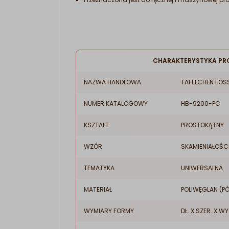
CHARAKTERYSTYKA PR
NAZWA HANDLOWA
TAFELCHEN FOSS
NUMER KATALOGOWY
HB-9200-PC
KSZTAŁT
PROSTOKĄTNY
WZÓR
SKAMIENIAŁOŚCI
TEMATYKA
UNIWERSALNA
MATERIAŁ
POLIWĘGLAN (P
WYMIARY FORMY
DŁ. X SZER. X WY