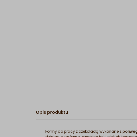
Opis produktu
Formy do pracy z czekoladą wykonane z
poliwęg
działanie zarówno wysokich jak i niskich tempe