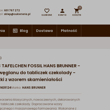
0



on:
601 767 272
il:
sklep@cukieteria.pl
ULUBIONE
KONTO
KOSZYK
nia
Blog
Dostawa
Płatność
e)
 TAFELCHEN FOSSIL HANS BRUNNER -
iwęglanu do tabliczek czekolady -
zki z wzorem skamieniałości
NER124
Marka:
HANS BRUNNER
tworzenia klasycznych, nowoczesnych, dekorowanych
tabliczek czekolady. Dopracowane wzory
ręcznego i maszynowego formowania. Wykonane z