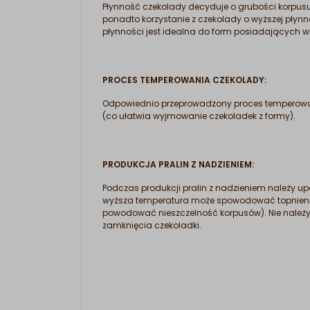
Płynność czekolady decyduje o grubości korpusu
ponadto korzystanie z czekolady o wyższej płyn
płynności jest idealna do form posiadających w
PROCES TEMPEROWANIA CZEKOLADY:
Odpowiednio przeprowadzony proces temperowan
(co ułatwia wyjmowanie czekoladek z formy).
PRODUKCJA PRALIN Z NADZIENIEM:
Podczas produkcji pralin z nadzieniem należy upe
wyższa temperatura może spowodować topnienie k
powodować nieszczelność korpusów). Nie należy w
zamknięcia czekoladki.