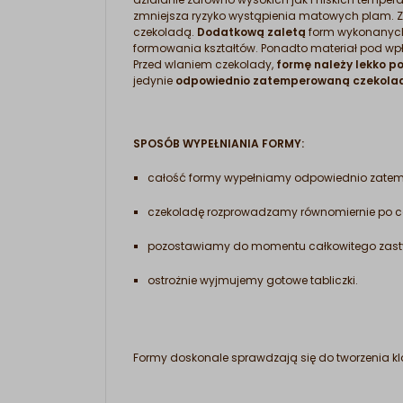
zmniejsza ryzyko wystąpienia matowych plam. 
czekoladą.
Dodatkową zaletą
form wykonanych z
formowania kształtów. Ponadto materiał pod wpł
Przed wlaniem czekolady,
formę należy lekko p
jedynie
odpowiednio zatemperowaną czekola
SPOSÓB WYPEŁNIANIA FORMY:
całość formy wypełniamy odpowiednio zatemp
czekoladę rozprowadzamy równomiernie po cał
pozostawiamy do momentu całkowitego zasty
ostrożnie wyjmujemy gotowe tabliczki.
Formy doskonale sprawdzają się do tworzenia k