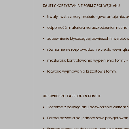
ZALETY
KORZYSTANIA Z FORM Z POLIWĘGLANU:
trwały i wytrzymały materiał gwarantuje niez
odporność materiału na uszkodzenia mechanic
zapewnienie błyszczącej powierzchni wyrobó
równomierne rozprowadzanie ciepła wewnątrz
możliwość kontrolowania wypełnienia formy - d
łatwość wyjmowania kształtów z formy.
HB-9200-PC TAFELCHEN FOSSIL
:
To forma z poliwęglanu do tworzenia
dekoracy
Forma pozwala na jednorazowe przygotowan
Przeznaczona jest do ręcznej i maszynowej pr