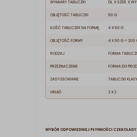
WYMIARY TABLICZKI
DŁ. X SZER. X WY
OBJĘTOŚĆ TABLICZKI
50 G
ILOŚĆ TABLICZEK NA FORMĘ
4 X 50 G
OBJĘTOŚĆ FORMY
4 X 50 G = 200
RODZAJ
FORMA TABLICZ
PRZEZNACZENIE
FORMA DO PROD
ZASTOSOWANIE
TABLICZKI KLA
UKŁAD
2 X 2
WYBÓR ODPOWIEDNIEJ PŁYNNOŚCI CZEKOLADY