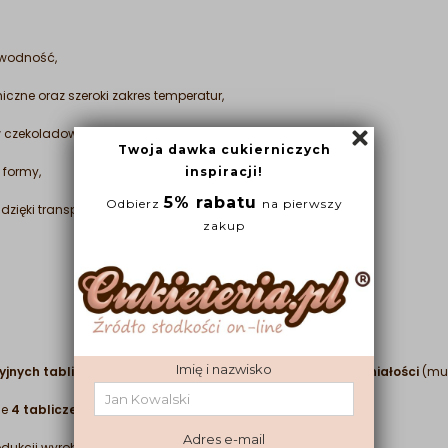
awodność,
zne oraz szeroki zakres temperatur,
w czekoladowych,
 formy,
zięki transparentnej barwie,
jnych tabliczek czekolady z oryginalnym wzorem skamieniałości
(mus
ie
4 tabliczek o wadze około 50 gramów.
odukcji wyrobów z czekolady.