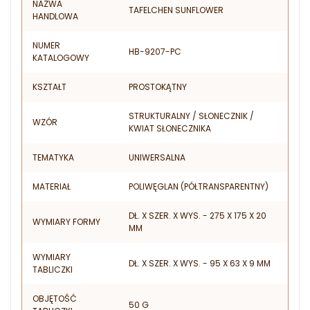
NAZWA
TAFELCHEN SUNFLOWER
HANDLOWA
NUMER
HB-9207-PC
KATALOGOWY
KSZTAŁT
PROSTOKĄTNY
STRUKTURALNY / SŁONECZNIK /
WZÓR
KWIAT SŁONECZNIKA
TEMATYKA
UNIWERSALNA
MATERIAŁ
POLIWĘGLAN (PÓŁTRANSPARENTNY)
DŁ. X SZER. X WYS. - 275 X 175 X 20
WYMIARY FORMY
MM
WYMIARY
DŁ. X SZER. X WYS. - 95 X 63 X 9 MM
TABLICZKI
OBJĘTOŚĆ
50 G