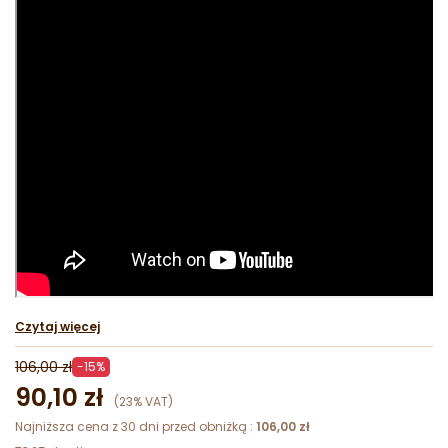
Czytaj więcej
106,00 zł
-15%
90,10 zł
(23% VAT)
Najniższa cena z 30 dni przed obniżką :
106,00 zł