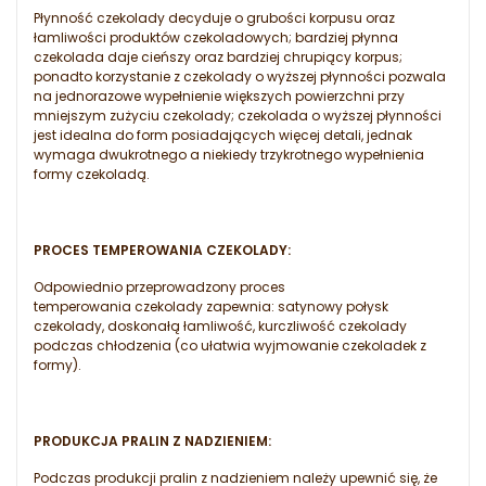
Płynność czekolady decyduje o grubości korpusu oraz
łamliwości produktów czekoladowych; bardziej płynna
czekolada daje cieńszy oraz bardziej chrupiący korpus;
ponadto korzystanie z czekolady o wyższej płynności pozwala
na jednorazowe wypełnienie większych powierzchni przy
mniejszym zużyciu czekolady; czekolada o wyższej płynności
jest idealna do form posiadających więcej detali, jednak
wymaga dwukrotnego a niekiedy trzykrotnego wypełnienia
formy czekoladą.
PROCES TEMPEROWANIA CZEKOLADY:
Odpowiednio przeprowadzony proces
temperowania czekolady zapewnia: satynowy połysk
czekolady, doskonałą łamliwość, kurczliwość czekolady
podczas chłodzenia (co ułatwia wyjmowanie czekoladek z
formy).
PRODUKCJA PRALIN Z NADZIENIEM:
Podczas produkcji pralin z nadzieniem należy upewnić się, że