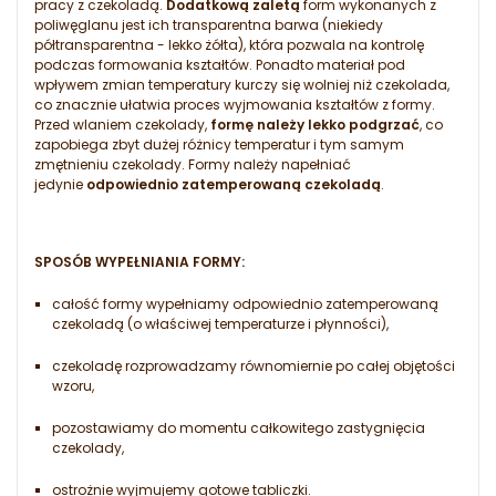
pracy z czekoladą.
Dodatkową zaletą
form wykonanych z
poliwęglanu jest ich transparentna barwa (niekiedy
półtransparentna - lekko żółta), która pozwala na kontrolę
podczas formowania kształtów. Ponadto materiał pod
wpływem zmian temperatury kurczy się wolniej niż czekolada,
co znacznie ułatwia proces wyjmowania kształtów z formy.
Przed wlaniem czekolady,
formę należy lekko podgrzać
, co
zapobiega zbyt dużej różnicy temperatur i tym samym
zmętnieniu czekolady. Formy należy napełniać
jedynie
odpowiednio zatemperowaną czekoladą
.
SPOSÓB WYPEŁNIANIA FORMY:
całość formy wypełniamy odpowiednio zatemperowaną
czekoladą (o właściwej temperaturze i płynności),
czekoladę rozprowadzamy równomiernie po całej objętości
wzoru,
pozostawiamy do momentu całkowitego zastygnięcia
czekolady,
ostrożnie wyjmujemy gotowe tabliczki.