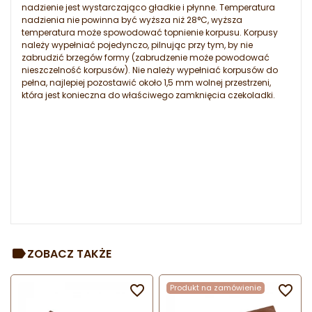
nadzienie jest wystarczająco gładkie i płynne. Temperatura
nadzienia nie powinna być wyższa niż 28°C, wyższa
temperatura może spowodować topnienie korpusu. Korpusy
należy wypełniać pojedynczo, pilnując przy tym, by nie
zabrudzić brzegów formy (zabrudzenie może powodować
nieszczelność korpusów). Nie należy wypełniać korpusów do
pełna, najlepiej pozostawić około 1,5 mm wolnej przestrzeni,
która jest konieczna do właściwego zamknięcia czekoladki.
ZOBACZ TAKŻE

Produkt na zamówienie
