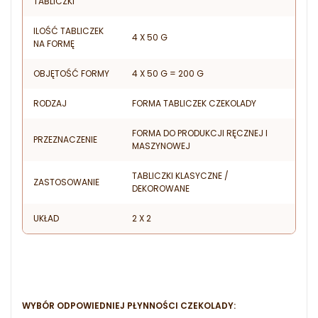
TABLICZKI
ILOŚĆ TABLICZEK
4 X 50 G
NA FORMĘ
OBJĘTOŚĆ FORMY
4 X 50 G = 200 G
RODZAJ
FORMA TABLICZEK CZEKOLADY
FORMA DO PRODUKCJI RĘCZNEJ I
PRZEZNACZENIE
MASZYNOWEJ
TABLICZKI KLASYCZNE /
ZASTOSOWANIE
DEKOROWANE
UKŁAD
2 X 2
WYBÓR ODPOWIEDNIEJ PŁYNNOŚCI CZEKOLADY: