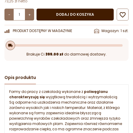
73,25 zł netto

DODAJ DO KOSZYKA
-
+
PRODUKT DOSTĘPNY W MAGAZYNIE
Magazyn: 1 szt.
local_shipping
Brakuje Ci
399.00 zł
do darmowej dostawy.
Opis produktu
Formy do pracy z czekoladą wykonane z
poliwęglanu
charakteryzują się
wyjątkową trwałością i wytrzymałością.
Są odporne na uszkodzenia mechaniczne oraz działanie
zarówno wysokich jak i niskich temperatur. Materiał, z którego
wykonane są formy zapewnia idealnie błyszczącą
powierzchnię wyrobów czekoladowych oraz zmniejsza ryzyko
wystąpienia matowych plam. Zapewnia również równomierne
rozprowadzanie ciepła, co ma ogromne znaczenie podczas