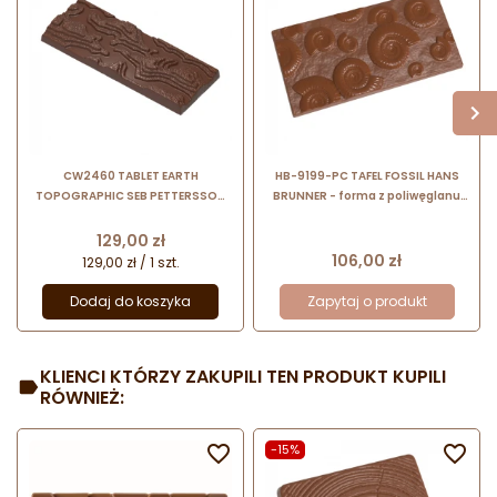
CW2460 TABLET EARTH
HB-9199-PC TAFEL FOSSIL HANS
TOPOGRAPHIC SEB PETTERSSON
BRUNNER - forma z poliwęglanu
CHOCOLATE WORLD - forma z
do tabliczek czekolady - wzór
poliwęglanu do tabliczek
skamieniałości
Cena
129,00 zł
czekolady - poj. 84 g
Cena
106,00 zł
129,00 zł / 1 szt.
Dodaj do koszyka
Zapytaj o produkt
KLIENCI KTÓRZY ZAKUPILI TEN PRODUKT KUPILI
RÓWNIEŻ:

-15%
