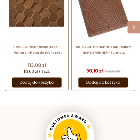
PC5006 Pavé Pavoni Italia -
HB-9204-PC NAPOLITAIN TIMBER
forma z tritanu do tabliczek
HANS BRUNNER - forma z
czekolady - dł. 155 x szer. 78 x wys.
poliwęglanu do mini tabliczek
10 mm / poj. 100 g
czekolady - strukturalny wzór
Cena
113,00 zł
drewna
Cena
Cena podstawow
90,10 zł
106,00 zł
113,00 zł / 1 szt.
Dodaj do koszyka
Dodaj do koszyka