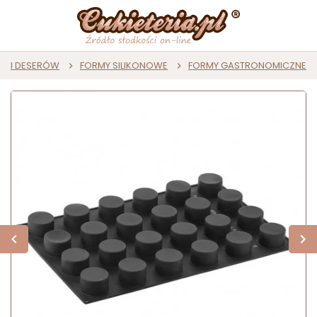
ST I DESERÓW
FORMY SILIKONOWE
FORMY GASTRONOMICZNE