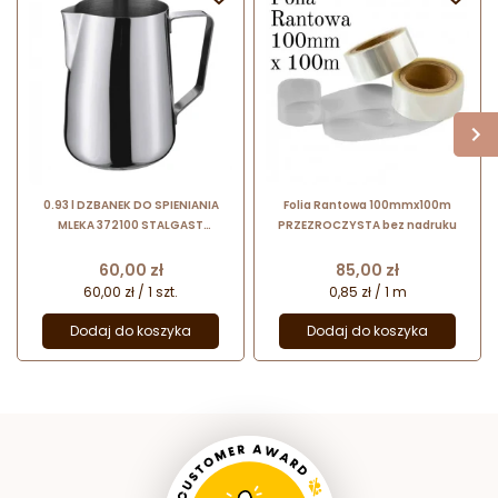
0.93 l DZBANEK DO SPIENIANIA
Folia Rantowa 100mmx100m
MLEKA 372100 STALGAST
PRZEZROCZYSTA bez nadruku
wykonany ze stali nierdzewnej
Cena
Cena
60,00 zł
85,00 zł
60,00 zł / 1 szt.
0,85 zł / 1 m
Dodaj do koszyka
Dodaj do koszyka