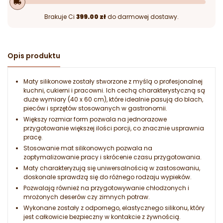
local_shipping
Brakuje Ci
399.00 zł
do darmowej dostawy.
Opis produktu
Maty silikonowe zostały stworzone z myślą o profesjonalnej
kuchni, cukierni i pracowni. Ich cechą charakterystyczną są
duże wymiary (40 x 60 cm), które idealnie pasują do blach,
pieców i sprzętów stosowanych w gastronomii.
Większy rozmiar form pozwala na jednorazowe
przygotowanie większej ilości porcji, co znacznie usprawnia
pracę.
Stosowanie mat silikonowych pozwala na
zoptymalizowanie pracy i skrócenie czasu przygotowania.
Maty charakteryzują się uniwersalnością w zastosowaniu,
doskonale sprawdzą się do różnego rodzaju wypieków.
Pozwalają również na przygotowywanie chłodzonych i
mrożonych deserów czy zimnych potraw.
Wykonane zostały z odpornego, elastycznego silikonu, który
jest całkowicie bezpieczny w kontakcie z żywnością.