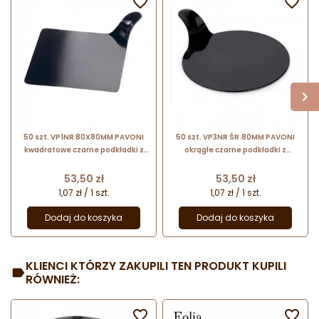


50 szt. VP1NR 80X80MM PAVONI
50 szt. VP3NR ŚR.80MM PAVONI
kwadratowe czarne podkładki z
okrągłe czarne podkładki z
uchwytem do serwowania
uchwytem do serwowania
monoporcji
monoporcji
Cena
Cena
53,50 zł
53,50 zł
1,07 zł / 1 szt.
1,07 zł / 1 szt.
Dodaj do koszyka
Dodaj do koszyka
KLIENCI KTÓRZY ZAKUPILI TEN PRODUKT KUPILI
RÓWNIEŻ:

