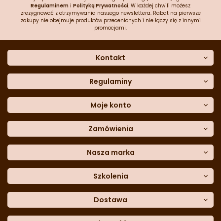
Regulaminem
i
Polityką Prywatności
. W każdej chwili możesz
zrezygnować z otrzymywania naszego newslettera. Rabat na pierwsze
zakupy nie obejmuje produktów przecenionych i nie łączy się z innymi
promocjami.
Kontakt
O nas
Dane kontaktowe
Regulaminy
Często zadawane pytania
Regulamin sklepu
Sklep stacjonarny
Polityka prywatności
Moje konto
Formularz kontaktowy
Polityka cookies
Załóż konto
Blog
Polityka reklamacji
Zamówienia
Moje dane
Polityka zwrotów
Historia zamówień
e-mail:
Sposoby dostawy
sklep@cukieteria.pl
Dostępność cyfrowa
Lista ulubionych
telefon:
Metody płatności
Nasza marka
601 767 272
Moje rabaty
Dane do przelewu
Sempre Group
Formularz
reklamacji
Trio Gelato
Szkolenia
Formularz
zwrotu
CDN
Warsaw
Academy of Pastry Arts
Wroclaw
Academy of Baker Arts
Dostawa
Darmowy
odbiór osobisty