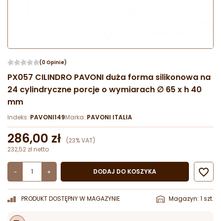
(0 Opinie)
PX057 CILINDRO PAVONI duża forma silikonowa na
24 cylindryczne porcje o wymiarach ∅ 65 x h 40
mm
Indeks:
PAVONI149
Marka:
PAVONI ITALIA
286,00 zł
(23% VAT)
232,52 zł netto

DODAJ DO KOSZYKA
-
+
PRODUKT DOSTĘPNY W MAGAZYNIE
Magazyn: 1 szt.