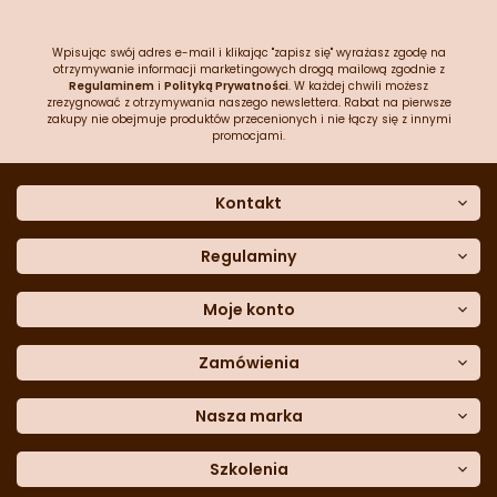
Wpisując swój adres e-mail i klikając "zapisz się" wyrażasz zgodę na
otrzymywanie informacji marketingowych drogą mailową zgodnie z
Regulaminem
i
Polityką Prywatności
. W każdej chwili możesz
zrezygnować z otrzymywania naszego newslettera. Rabat na pierwsze
zakupy nie obejmuje produktów przecenionych i nie łączy się z innymi
promocjami.
Kontakt
O nas
Dane kontaktowe
Regulaminy
Często zadawane pytania
Regulamin sklepu
Sklep stacjonarny
Polityka prywatności
Moje konto
Formularz kontaktowy
Polityka cookies
Załóż konto
Blog
Polityka reklamacji
Zamówienia
Moje dane
Polityka zwrotów
Historia zamówień
e-mail:
Sposoby dostawy
sklep@cukieteria.pl
Dostępność cyfrowa
Lista ulubionych
telefon:
Metody płatności
Nasza marka
601 767 272
Moje rabaty
Dane do przelewu
Sempre Group
Formularz
reklamacji
Trio Gelato
Szkolenia
Formularz
zwrotu
CDN
Warsaw
Academy of Pastry Arts