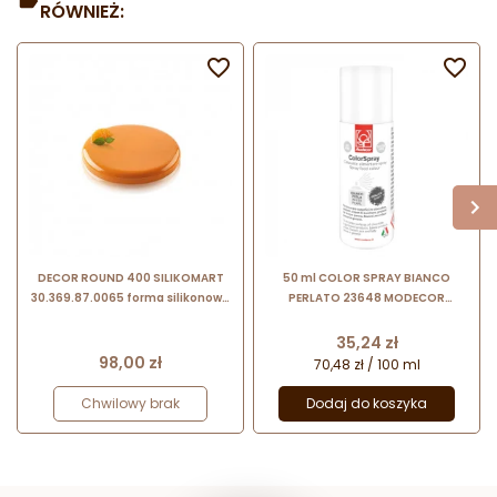
RÓWNIEŻ:


DECOR ROUND 400 SILIKOMART
50 ml COLOR SPRAY BIANCO
30.369.87.0065 forma silikonowa
PERLATO 23648 MODECOR
∅ 160 mm
błyszczący biały spray do
dekoracji bez bieli tytanowej
Cena
35,24 zł
Cena
98,00 zł
70,48 zł / 100 ml
Chwilowy brak
Dodaj do koszyka