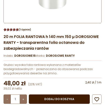
(1 Opinie)
20 m FOLIA RANTOWA h 140 mm 150 µ DOROSIOWE
RANTY - transparentna folia octanowa do
zabezpieczania rantów
Indeks:
DOROSIOWE15
Marka:
DOROSIOWE RANTY
Gruba i wysoka folia rantowa wykonana z materiałów
biodegradowalnych - przeznaczona do stosowania podczas
przygotowywania deserów na zimno.
48,00 zł
2,40 zł / 1 m
(23% VAT)
39,02 zł netto

DODAJ DO KOSZYKA
-
+