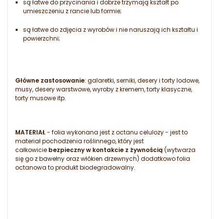
są łatwe do przycinania i dobrze trzymają kształt po
umieszczeniu z rancie lub formie;
są łatwe do zdjęcia z wyrobów i nie naruszają ich kształtu i
powierzchni;
Główne zastosowanie
: galaretki, serniki, desery i torty lodowe,
musy, desery warstwowe, wyroby z kremem, torty klasyczne,
torty musowe itp.
MATERIAŁ
- folia wykonana jest z octanu celulozy - jest to
materiał pochodzenia roślinnego, który jest
całkowicie
bezpieczny w kontakcie z żywnością
(wytwarza
się go z bawełny oraz włókien drzewnych) dodatkowo folia
octanowa to produkt biodegradowalny.