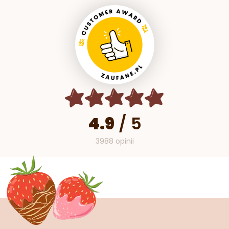
4.9
/
5
3988 opinii