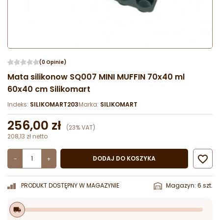
(0 Opinie)
Mata silikonow SQ007 MINI MUFFIN 70x40 ml
60x40 cm Silikomart
Indeks:
SILIKOMART203
Marka:
SILIKOMART
256,00 zł
(23% VAT)
208,13 zł netto

DODAJ DO KOSZYKA
-
+
PRODUKT DOSTĘPNY W MAGAZYNIE
Magazyn: 6 szt.
local_shipping