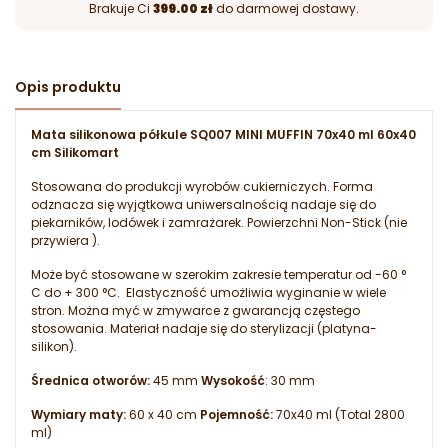
Brakuje Ci
399.00 zł
do darmowej dostawy.
Opis produktu
Mata silikonowa półkule SQ007 MINI MUFFIN 70x40 ml 60x40
cm Silikomart
Stosowana do produkcji wyrobów cukierniczych. Forma
odznacza się wyjątkowa uniwersalnością nadaje się do
piekarników, lodówek i zamrażarek. Powierzchni Non-Stick (nie
przywiera ).
Może być stosowane w szerokim zakresie temperatur od -60 °
C do + 300 °C. Elastyczność umożliwia wyginanie w wiele
stron. Można myć w zmywarce z gwarancją częstego
stosowania. Materiał nadaje się do sterylizacji (platyna-
silikon).
Średnica otworów:
45
mm
Wysokość
: 30 mm
Wymiary maty:
60 x 40 cm
Pojemność:
70x40 ml (Total 2800
ml)