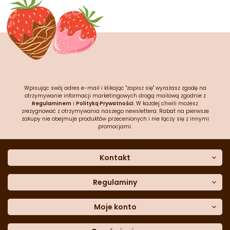
Wpisując swój adres e-mail i klikając "zapisz się" wyrażasz zgodę na
otrzymywanie informacji marketingowych drogą mailową zgodnie z
Regulaminem
i
Polityką Prywatności
. W każdej chwili możesz
zrezygnować z otrzymywania naszego newslettera. Rabat na pierwsze
zakupy nie obejmuje produktów przecenionych i nie łączy się z innymi
promocjami.
Kontakt
O nas
Dane kontaktowe
Regulaminy
Często zadawane pytania
Regulamin sklepu
Sklep stacjonarny
Polityka prywatności
Moje konto
Formularz kontaktowy
Polityka cookies
Załóż konto
Blog
Polityka reklamacji