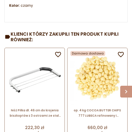
Kolor:
czarny
KLIENCI KTÓRZY ZAKUPILI TEN PRODUKT KUPILI
RÓWNIEŻ:

Darmowa dostawa

Nóż Piłka dł. 46 cm do krojenia
op. 4 kg COCOA BUTTER CHIPS
biszkoptów z 3 ostrzami ze stali
777 LUBECA rafinowany i
nierdzewnej 04181 Thermohauser
dezodoryzowany tłuszcz kakaowy
w postaci pastylek o śr. 8 mm
Cena
Cena
222,30 zł
660,00 zł