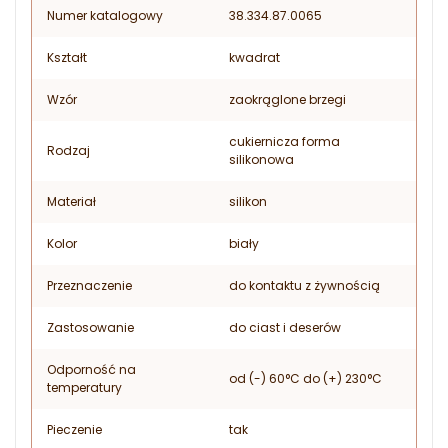
Numer katalogowy
38.334.87.0065
Kształt
kwadrat
Wzór
zaokrąglone brzegi
cukiernicza forma
Rodzaj
silikonowa
Materiał
silikon
Kolor
biały
Przeznaczenie
do kontaktu z żywnością
Zastosowanie
do ciast i deserów
Odporność na
od (-) 60°C do (+) 230°C
temperatury
Pieczenie
tak