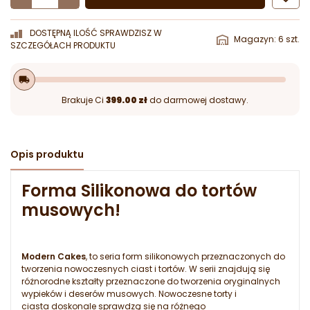
DOSTĘPNĄ ILOŚĆ SPRAWDZISZ W
Magazyn: 6 szt.
SZCZEGÓŁACH PRODUKTU
local_shipping
Brakuje Ci
399.00 zł
do darmowej dostawy.
Opis produktu
Forma Silikonowa do tortów
musowych!
Modern Cakes
, to seria form silikonowych przeznaczonych do
tworzenia nowoczesnych ciast i tortów. W serii znajdują się
różnorodne kształty przeznaczone do tworzenia oryginalnych
wypieków i deserów musowych. Nowoczesne torty i
ciasta doskonale sprawdzą się na różnego