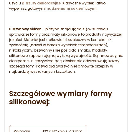
użyciu
glazury dekoracyjne
. Klasyczne wypieki łatwo
wypełnisz gotowymi
nadzieniami cukierniczymi
.
Platynowy silikon
- platyna znajdująca się w surowcu
sprawia, że formy oraz maty silikonowe, to produkty najwyższej
jakości. Materiał jest całkowicie bezpieczny w kontakcie z
żywnością (nawet w bardzo wysokich temperaturach),
nietoksyczny, bezwonny i nie posiada smaku. Produkty
silikonowe zapewniają najwyższą wydajność. Są innowacyjne,
elastyczne i nieprzywierające, doskonale odwzorowują każdy
szczegół form. Pozwalają tworzyć niesamowite przepisy w
najbardziej wyszukanych kształtach.
Szczegółowe wymiary formy
silikonowej:
Wymiary
132 x 132 x wys. 40 mm