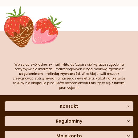
Wpisując swój adres e-mail i klikając "zapisz się" wyrażasz zgodę na
otrzymywanie informacji marketingowych drogą mailową zgodnie z
Regulaminem
i
Polityką Prywatności
. W każdej chwili możesz
zrezygnować z otrzymywania naszego newslettera. Rabat na pierwsze
zakupy nie obejmuje produktów przecenionych i nie łączy się z innymi
promocjami.
Kontakt
O nas
Dane kontaktowe
Regulaminy
Często zadawane pytania
Regulamin sklepu
Sklep stacjonarny
Polityka prywatności
Moje konto