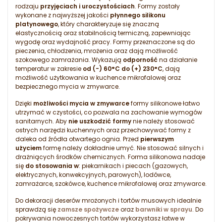
rodzaju
przyjęciach i uroczystościach
. Formy zostały
wykonane z najwyższej jakości
płynnego silikonu
platynowego
, który charakteryzuje się znaczną
elastycznością oraz stabilnością termiczną, zapewniając
wygodę oraz wydajność pracy. Formy przeznaczone są do
pieczenia, chłodzenia, mrożenia oraz dają możliwość
szokowego zamrażania. Wykazują
odporność
na działanie
temperatur w zakresie
od (-) 60°C do (+) 230°C
, dają
możliwość użytkowania w kuchence mikrofalowej oraz
bezpiecznego mycia w zmywarce.
Dzięki
możliwości mycia w zmywarce
formy silikonowe łatwo
utrzymać w czystości, co pozwala na zachowanie wymogów
sanitarnych. Aby
nie uszkodzić formy
nie należy stosować
ostrych narzędzi kuchennych oraz przechowywać formy z
daleka od źródła otwartego ognia. Przed
pierwszym
użyciem
formę należy dokładnie umyć. Nie stosować silnych i
drażniących środków chemicznych. Forma silikonowa nadaje
się
do stosowania w
: piekarnikach i piecach (gazowych,
elektrycznych, konwekcyjnych, parowych), lodówce,
zamrażarce, szokówce, kuchence mikrofalowej oraz zmywarce.
Do dekoracji deserów mrożonych i tortów musowych idealnie
sprawdzą się
zamsze spożywcze
oraz
barwniki w sprayu
. Do
pokrywania nowoczesnych tortów wykorzystasz łatwe w