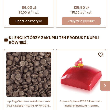
deserów - dł. 61 x szer. 61 x wys. 30
ciast i deserów - dł. 160 x wys. 50
mm / poj. 100 ml x 8 porcji
mm / poj. 1000 ml
Cena
Cena
86,00 zł
135,50 zł
86,00 zł / 1 szt.
135,50 zł / 1 szt.
Dodaj do koszyka
Zapytaj o produkt
KLIENCI KTÓRZY ZAKUPILI TEN PRODUKT KUPILI
RÓWNIEŻ:


op. 1 kg Ciemna czekolada o zaw.
Square Sphere 1200 Silikomart -
70.5% kakao - RECIPE N°70-30-38
kwadratowa kula - forma