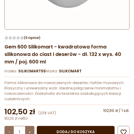
(0 Opinie)
Gem 600 Silikomart - kwadratowa forma
silikonowa do ciast i deserów - dł. 132 x wys. 40
mm / poj. 600 ml
Indeks:
SILIKOMART55
Marka:
SILIKOMART
Forma silikonowa do nowoczesnych deserów i tortów musowych.
Klasyczny i uniwersalny wzór. Idealne połączenie minimalizmu i
nowoczesności. Doskonała do tworzenia zaskakujących kreacji
cukierniczych.
102,50 zł
102,50 zł / 1 szt.
(23% VAT)
83,33 zł netto

DODAJ DO KOSZYKA
-
+