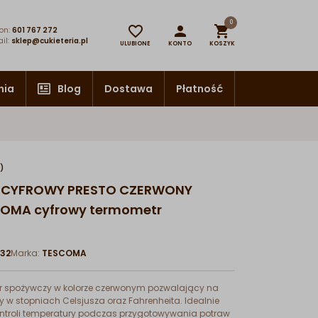
0



on:
601 767 272
il:
sklep@cukieteria.pl
ULUBIONE
KONTO
KOSZYK
nia
Blog
Dostawa
Płatność
)
 CYFROWY PRESTO CZERWONY
COMA cyfrowy termometr
32
Marka:
TESCOMA
r spożywczy w kolorze czerwonym pozwalający na
 w stopniach Celsjusza oraz Fahrenheita. Idealnie
ontroli temperatury podczas przygotowywania potraw