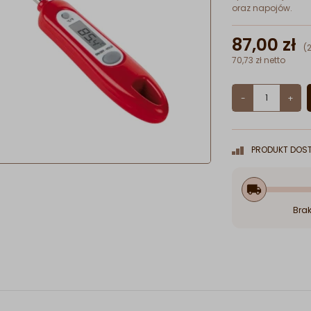
oraz napojów.
87,00 zł
(
70,73 zł netto
-
+
PRODUKT DOST
local_shipping
Brak