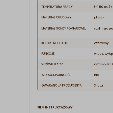
TEMPERATURA PRACY
(-) 50 do (
MATERIAŁ OBUDOWY
plastik
MATERIAŁ SONDY POMIAROWEJ
stal nierdz
KOLOR PRODUKTU
czerwony
FUNKCJE
włącz/wyłąc
WYŚWIETLACZ
cyfrowy LCD
WODOODPORNOŚĆ
nie
GWARANCJA PRODUCENTA
3 lata
FILM INSTRUKTAŻOWY