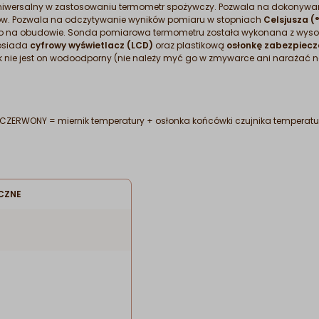
 uniwersalny w zastosowaniu termometr spożywczy. Pozwala na dokonywa
ów. Pozwala na odczytywanie wyników pomiaru w stopniach
Celsjusza (
 na obudowie. Sonda pomiarowa termometru została wykonana z wysokiej
posiada
cyfrowy wyświetlacz (LCD)
oraz plastikową
osłonkę zabezpiecz
ak nie jest on wodoodporny (nie należy myć go w zmywarce ani narażać
ERWONY = miernik temperatury + osłonka końcówki czujnika temperatur
CZNE