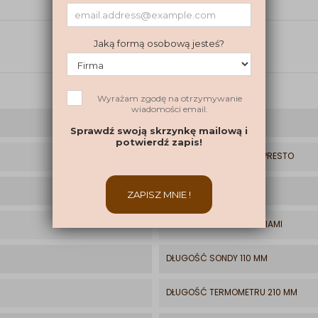
420910
TERMOMETR CYFROWY PRESTO
20 G
TERMOMETR Z AKCESORIAMI
DŁUGOŚĆ SONDY 110 MM
DŁUGOŚĆ TERMOMETRU 210 MM