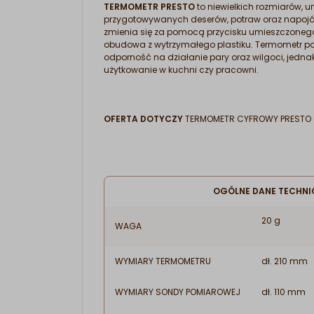
TERMOMETR PRESTO
to niewielkich rozmiarów,
przygotowywanych deserów, potraw oraz napoj
zmienia się za pomocą przycisku umieszczonego
obudowa z wytrzymałego plastiku. Termometr 
odporność na działanie pary oraz wilgoci, jedn
użytkowanie w kuchni czy pracowni.
OFERTA DOTYCZY
TERMOMETR CYFROWY PRESTO CZ
OGÓLNE DANE TECHNI
20 g
WAGA
WYMIARY TERMOMETRU
dł. 210 mm
WYMIARY SONDY POMIAROWEJ
dł. 110 mm