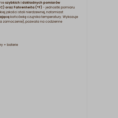
nie
szybkich i dokładnych pomiarów
°C) oraz Fahrenheita (°F)
- jednostki pomiaru
 jakości stali nierdzewnej, natomiast
ającą
końcówkę czujnika temperatury. Wykazuje
 na zamoczenie), pozwala na codzienne
y + baterie