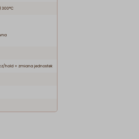
+) 300°C
ewna
z/hold + zmiana jednostek