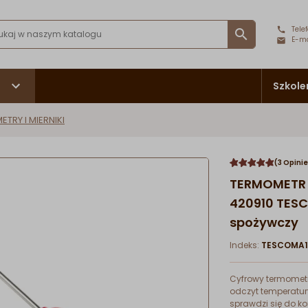
Telef

E-ma
Szkole
TRY I MIERNIKI
(3 Opinie
TERMOMETR
420910 TES
spożywczy
Indeks:
TESCOMA1
Cyfrowy termomet
odczyt temperatury
sprawdzi się do k