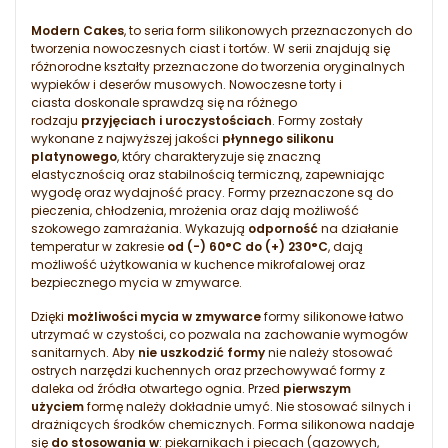
Modern Cakes
, to seria form silikonowych przeznaczonych do
tworzenia nowoczesnych ciast i tortów. W serii znajdują się
różnorodne kształty przeznaczone do tworzenia oryginalnych
wypieków i deserów musowych. Nowoczesne torty i
ciasta doskonale sprawdzą się na różnego
rodzaju
przyjęciach i uroczystościach
. Formy zostały
wykonane z najwyższej jakości
płynnego silikonu
platynowego
, który charakteryzuje się znaczną
elastycznością oraz stabilnością termiczną, zapewniając
wygodę oraz wydajność pracy. Formy przeznaczone są do
pieczenia, chłodzenia, mrożenia oraz dają możliwość
szokowego zamrażania. Wykazują
odporność
na działanie
temperatur w zakresie
od (-) 60°C do (+) 230°C
, dają
możliwość użytkowania w kuchence mikrofalowej oraz
bezpiecznego mycia w zmywarce.
Dzięki
możliwości mycia w zmywarce
formy silikonowe łatwo
utrzymać w czystości, co pozwala na zachowanie wymogów
sanitarnych. Aby
nie uszkodzić formy
nie należy stosować
ostrych narzędzi kuchennych oraz przechowywać formy z
daleka od źródła otwartego ognia. Przed
pierwszym
użyciem
formę należy dokładnie umyć. Nie stosować silnych i
drażniących środków chemicznych. Forma silikonowa nadaje
się
do stosowania w
: piekarnikach i piecach (gazowych,