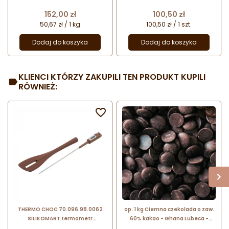
gotowa glazura cukiernicza - nr.
chmurka - dł. 71 x szer. 71 x wys. 34
kat. 8.00949.300 Dawn Foods
mm / poj. 120 ml x 6 porcji
Cena
Cena
152,00 zł
100,50 zł
50,67 zł / 1 kg
100,50 zł / 1 szt.
Dodaj do koszyka
Dodaj do koszyka
KLIENCI KTÓRZY ZAKUPILI TEN PRODUKT KUPILI
RÓWNIEŻ:


THERMO CHOC 70.096.98.0062
op. 1 kg Ciemna czekolada o zaw.
SILIKOMART termometr
60% kakao - Ghana Lubeca -
spożywczy z silikonową szpatułką
kuwertura czekoladowa w