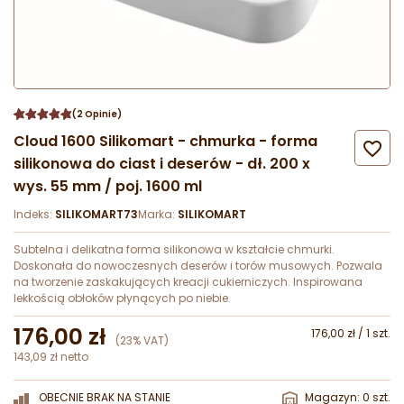
(2 Opinie)
Cloud 1600 Silikomart - chmurka - forma

silikonowa do ciast i deserów - dł. 200 x
wys. 55 mm / poj. 1600 ml
Indeks:
SILIKOMART73
Marka:
SILIKOMART
Subtelna i delikatna forma silikonowa w kształcie chmurki.
Doskonała do nowoczesnych deserów i torów musowych. Pozwala
na tworzenie zaskakujących kreacji cukierniczych. Inspirowana
lekkością obłoków płynących po niebie.
176,00 zł
176,00 zł / 1 szt.
(23% VAT)
143,09 zł netto
OBECNIE BRAK NA STANIE
Magazyn: 0 szt.