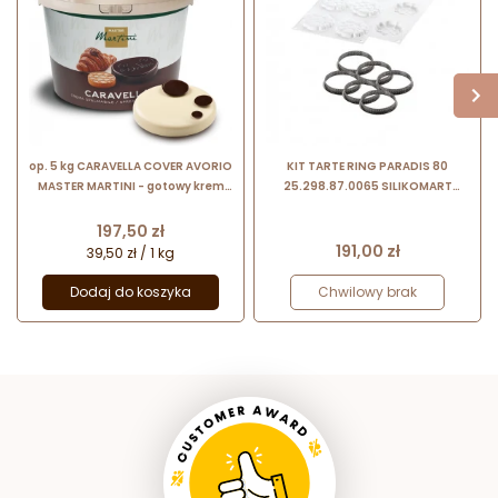
op. 5 kg CARAVELLA COVER AVORIO
KIT TARTE RING PARADIS 80
MASTER MARTINI - gotowy krem
25.298.87.0065 SILIKOMART
do oblewania o smaku białej
zestaw forma + 6 perforowanych
czekolady
rantów ∅ 80 x h 20 mm
Cena
197,50 zł
Cena
191,00 zł
39,50 zł / 1 kg
Dodaj do koszyka
Chwilowy brak