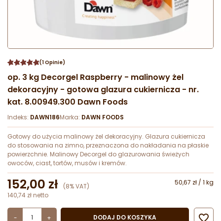
(1 Opinie)
op. 3 kg Decorgel Raspberry - malinowy żel
dekoracyjny - gotowa glazura cukiernicza - nr.
kat. 8.00949.300 Dawn Foods
Indeks:
DAWN186
Marka:
DAWN FOODS
Gotowy do użycia malinowy żel dekoracyjny. Glazura cukiernicza
do stosowania na zimno, przeznaczona do nakładania na płaskie
powierzchnie. Malinowy Decorgel do glazurowania świeżych
owoców, ciast, tortów, musów i kremów.
152,00 zł
50,67 zł / 1 kg
(8% VAT)
140,74 zł netto

DODAJ DO KOSZYKA
-
+