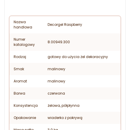
Nazwa
Decorgel Raspberry
handlowa
Numer
8.00949.300
katalogowy
Rodzaj
gotowy do użycia żel dekoracyjny
Smak
malinowy
Aromat
malinowy
Barwa
czerwona
Konsystencja
żelowa, półpłynna
Opakowanie
wiaderko z pokrywą
Masa netto
3.0 kg