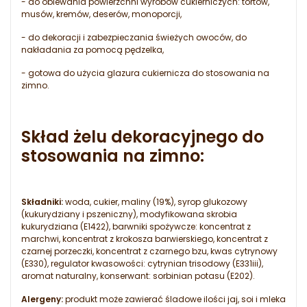
- do oblewania powierzchni wyrobów cukierniczych: tortów,
musów, kremów, deserów, monoporcji,
- do dekoracji i zabezpieczania świeżych owoców, do
nakładania za pomocą pędzelka,
- gotowa do użycia glazura cukiernicza do stosowania na
zimno.
Skład żelu dekoracyjnego do
stosowania na zimno:
Składniki:
woda, cukier, maliny (19%), syrop glukozowy
(kukurydziany i pszeniczny), modyfikowana skrobia
kukurydziana (E1422), barwniki spożywcze: koncentrat z
marchwi, koncentrat z krokosza barwierskiego, koncentrat z
czarnej porzeczki, koncentrat z czarnego bzu, kwas cytrynowy
(E330), regulator kwasowości: cytrynian trisodowy (E331iii),
aromat naturalny, konserwant: sorbinian potasu (E202).
Alergeny:
produkt może zawierać śladowe ilości jaj, soi i mleka