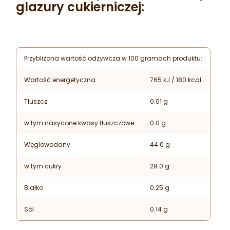
glazury cukierniczej:
Przybliżona wartość odżywcza w 100 gramach produktu:
Wartość energetyczna
765 kJ / 180 kcal
Tłuszcz
0.01 g
w tym nasycone kwasy tłuszczowe
0.0 g
Węglowodany
44.0 g
w tym cukry
29.0 g
Białko
0.25 g
Sól
0.14 g