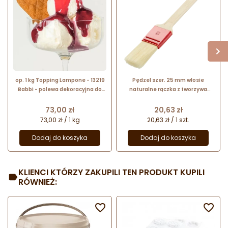
op. 1 kg Topping Lampone - 13219
Pędzel szer. 25 mm włosie
Babbi - polewa dekoracyjna do
naturalne rączka z tworzywa
lodów i deserów - malina
09137 Thermohauser
Cena
Cena
73,00 zł
20,63 zł
73,00 zł / 1 kg
20,63 zł / 1 szt.
Dodaj do koszyka
Dodaj do koszyka
KLIENCI KTÓRZY ZAKUPILI TEN PRODUKT KUPILI
RÓWNIEŻ:

