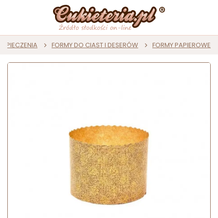
O PIECZENIA
FORMY DO CIAST I DESERÓW
FORMY PAPIEROWE