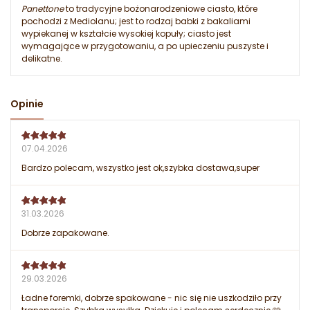
Panettone
to tradycyjne bożonarodzeniowe ciasto, które
pochodzi z Mediolanu; jest to rodzaj babki z bakaliami
wypiekanej w kształcie wysokiej kopuły; ciasto jest
wymagające w przygotowaniu, a po upieczeniu puszyste i
delikatne.
Opinie
07.04.2026
Bardzo polecam, wszystko jest ok,szybka dostawa,super
31.03.2026
Dobrze zapakowane.
29.03.2026
Ładne foremki, dobrze spakowane - nic się nie uszkodziło przy