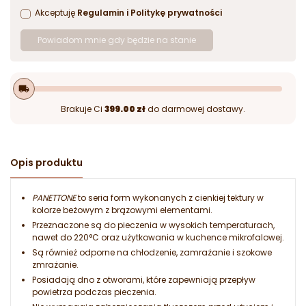
Akceptuję
Regulamin
i
Politykę prywatności
Powiadom mnie gdy będzie na stanie
local_shipping
Brakuje Ci
399.00 zł
do darmowej dostawy.
Opis produktu
PANETTONE
to seria form wykonanych z cienkiej tektury w
kolorze beżowym z brązowymi elementami.
Przeznaczone są do pieczenia w wysokich temperaturach,
nawet do 220°C oraz użytkowania w kuchence mikrofalowej.
Są również odporne na chłodzenie, zamrażanie i szokowe
zmrażanie.
Posiadają dno z otworami, które zapewniają przepływ
powietrza podczas pieczenia.