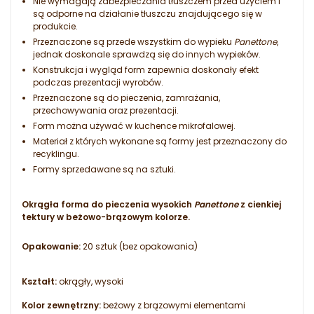
Nie wymagają zabezpieczania tłuszczem przed użyciem i
są odporne na działanie tłuszczu znajdującego się w
produkcie.
Przeznaczone są przede wszystkim do wypieku
Panettone
,
jednak doskonale sprawdzą się do innych wypieków.
Konstrukcja i wygląd form zapewnia doskonały efekt
podczas prezentacji wyrobów.
Przeznaczone są do pieczenia, zamrażania,
przechowywania oraz prezentacji.
Form można używać w kuchence mikrofalowej.
Materiał z których wykonane są formy jest przeznaczony do
recyklingu.
Formy sprzedawane są na sztuki.
Okrągła forma do pieczenia wysokich
Panettone
z cienkiej
tektury w beżowo-brązowym kolorze.
Opakowanie:
20 sztuk (bez opakowania)
Kształt:
okrągły, wysoki
Kolor zewnętrzny:
beżowy z brązowymi elementami