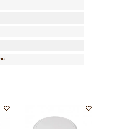
NIU

