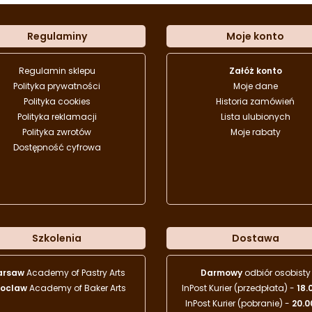
Regulaminy
Moje konto
Regulamin sklepu
Załóż konto
Polityka prywatności
Moje dane
Polityka cookies
Historia zamówień
Polityka reklamacji
Lista ulubionych
Polityka zwrotów
Moje rabaty
Dostępność cyfrowa
Szkolenia
Dostawa
arsaw
Academy of Pastry Arts
Darmowy
odbiór osobisty
oclaw
Academy of Baker Arts
InPost Kurier (przedpłata) -
18.
InPost Kurier (pobranie) -
20.0