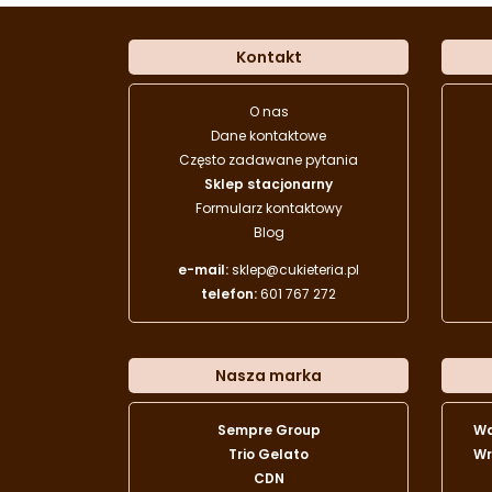
Kontakt
O nas
Dane kontaktowe
Często zadawane pytania
Sklep stacjonarny
Formularz kontaktowy
Blog
e-mail:
sklep@cukieteria.pl
telefon:
601 767 272
Nasza marka
Sempre Group
W
Trio Gelato
Wr
CDN