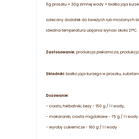
5g proszku + 30g zimnej wody = białko jaja kurz
zalecany dodatek do świeżych lub mrożonych bia
idealna temperatura ubijania wynosi około 21°C.
Zastosowanie:
produkcja piekarnicza, produkcja
Składniki:
białko jaja kurzego w proszku, substanc
Dozowanie:
- ciasto, herbatniki, bezy - 150 g / 1 l wody,
- makaroniki, ciasta migdałowe - 75 g / 1 l wody
- wyroby cukiernicze - 160 g / 1 l wody