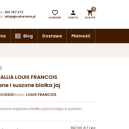
0



on:
601 767 272
il:
sklep@cukieteria.pl
ULUBIONE
KONTO
KOSZYK
nia
Blog
Dostawa
Płatność
e)
GALLIA LOUIS FRANCOIS
e i suszone białka jaj
NCOIS01
Marka:
LOUIS FRANCOIS
szone rozpyłowo białko jaja kurzego w postaci
397,00 zł / 1 kg