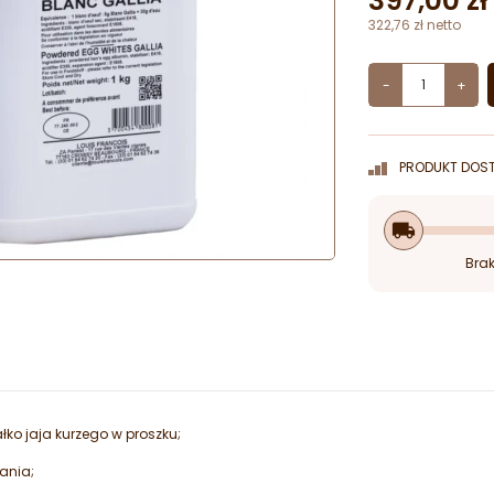
397,00 zł
322,76 zł netto
-
+
PRODUKT DOST
local_shipping
Brak
ko jaja kurzego w proszku;
jania;