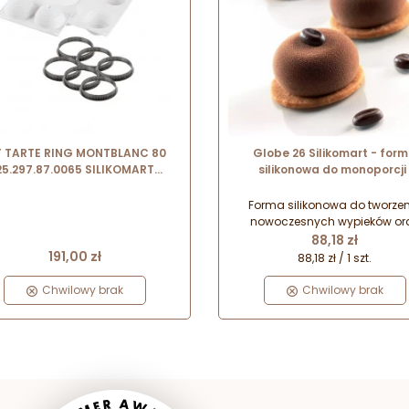
T TARTE RING MONTBLANC 80
Globe 26 Silikomart - for
25.297.87.0065 SILIKOMART
silikonowa do monoporcji 
taw forma + 6 perforowanych
deserów - śr. 45 x wys. 20 mm /
rantów ∅ 80 x h 20 mm
26 ml x 15 porcji
Forma silikonowa do tworze
nowoczesnych wypieków or
Cena
deserów mrożonych. Uniwers
88,18 zł
Cena
zastosowanie i łatwość użyc
191,00 zł
88,18 zł / 1 szt.
gwarantują zawsze doskonały e
niezależnie od tego jaką for
Chwilowy brak
Chwilowy brak
deseru przygotujesz.