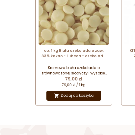
op. 1 kg Biała czekolada o zaw.
KI
33% kakao - Lubeca - czekolada
cukiernicza w kaletkach - nr. kat.
zes
776
Kremowa biała czekolada o
zrównoważonej słodyczy i wysokiej
Cena
płynności. Idealna do powlekania
79,00 zł
draży i glazurowania wyrobów
79,00 zł / 1 kg
cukierniczych. Biała czekolada
łatwo łączy się z barwnikami
Dodaj do koszyka

spożywczymi rozpuszczalnymi w
tłuszczu, co pozwala na tworzenie
kolorowych pralin i dekoracji
czekoladowych.