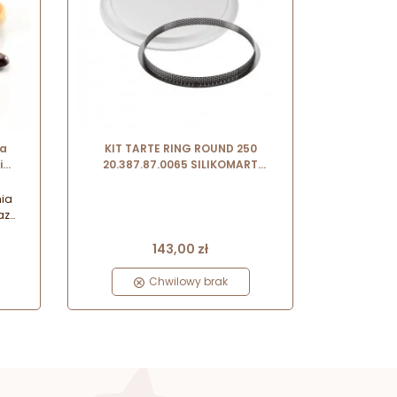
ma
KIT TARTE RING ROUND 250
i
20.387.87.0065 SILIKOMART
 poj.
zestaw forma + perforowany rant
∅ 250 x h 20 mm
nia
az
alne
Cena
ia
143,00 zł
fekt,
mę
Chwilowy brak