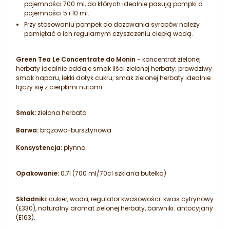
pojemności 700 ml, do których idealnie pasują pompki o
pojemności 5 i 10 ml.
Przy stosowaniu pompek do dozowania syropów należy
pamiętać o ich regularnym czyszczeniu ciepłą wodą.
Green Tea Le Concentrate do Monin
- koncentrat zielonej
herbaty idealnie oddaje smak liści zielonej herbaty; prawdziwy
smak naparu, lekki dotyk cukru; smak zielonej herbaty idealnie
łączy się z cierpkimi nutami.
Smak:
zielona herbata
Barwa:
brązowo-bursztynowa
Konsystencja:
płynna
Opakowanie:
0,7l (700 ml/70cl szklana butelka)
Składniki:
cukier, woda, regulator kwasowości: kwas cytrynowy
(E330), naturalny aromat zielonej herbaty, barwniki: antocyjany
(E163).