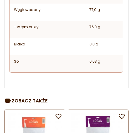
Węglowodany:
77,0 g
- w tym cukry
76,0 g
Białko
0,0 g
Sól
0,03 g
ZOBACZ TAKŻE

