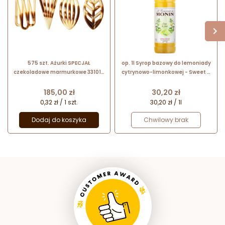
575 szt. Ażurki SPECJAŁ
op. 1l Syrop bazowy do lemoniady
czekoladowe marmurkowe 331015
cytrynowo-limonkowej - Sweet &
Barbara Decor
Sour Le Concentré de Monin -
plastikowa butelka
Cena
Cena
185,00 zł
30,20 zł
0,32 zł / 1 szt.
30,20 zł / 1l
Dodaj do koszyka
Chwilowy brak