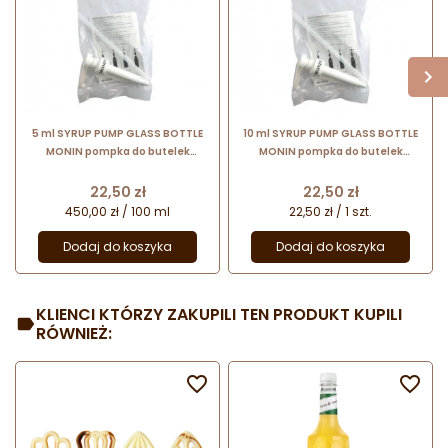
5 ml SYRUP PUMP GLASS BOTTLE
10 ml SYRUP PUMP GLASS BOTTLE
MONIN pompka do butelek
MONIN pompka do butelek
szklanych 0,7 l
szklanych 0,7 l
Cena
Cena
22,50 zł
22,50 zł
450,00 zł / 100 ml
22,50 zł / 1 szt.
Dodaj do koszyka
Dodaj do koszyka
KLIENCI KTÓRZY ZAKUPILI TEN PRODUKT KUPILI
RÓWNIEŻ:

