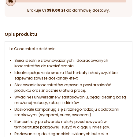
local_shipping
Brakuje Ci
399.00 zł
do darmowej dostawy.
Opis produktu
Le Concentrate de Monin
Seria idealnie zrównoważonych i dopracowanych
koncentratów do rozcieńczania.
Idealne połączenie smaku liści herbaty i słodyczy, które
zapewnia zawsze doskonały efekt.
Stosowanie koncentratów zapewnia powtarzalność
produktu oraz znacznie ułatwia pracę.
Wydajne i uniwersalne w zastosowaniu, będą idealną bazą
mrożonej herbaty, koktajli i drinków.
Doskonale komponują się z różnego rodzaju dodatkami
smakowymi (syropami, puree, owocami).
Koncentraty po otwarciu należy przechowywać w
temperaturze pokojowej i zużyć w ciągu 3 miesięcy.
Rozlewane są do eleganckich szklanych butelek o