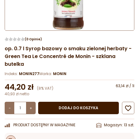
(0 Opinie)
op. 0.7 l Syrop bazowy o smaku zielonej herbaty -
Green Tea Le Concentré de Monin - szklana
butelka
Indeks:
MONIN277
Marka:
MONIN
44,20 zł
63,14 zł / 1l
(8% VAT)
40,93 zł netto

DODAJ DO KOSZYKA
-
+
PRODUKT DOSTĘPNY W MAGAZYNIE
Magazyn: 13 szt.