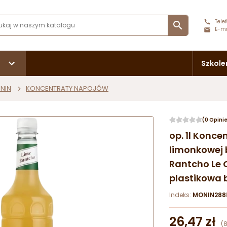
Telef

E-ma
Szkole
NIN
KONCENTRATY NAPOJÓW
(0 Opini
op. 1l Konc
limonkowej 
Rantcho Le 
plastikowa 
Indeks:
MONIN288
26,47 zł
(