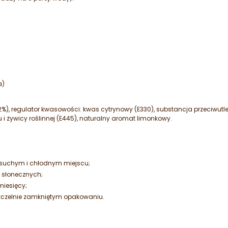
a)
), regulator kwasowości: kwas cytrynowy (E330), substancja przeciwutl
 i żywicy roślinnej (E445), naturalny aromat limonkowy.
 suchym i chłodnym miejscu;
 słonecznych;
miesięcy;
zczelnie zamkniętym opakowaniu.