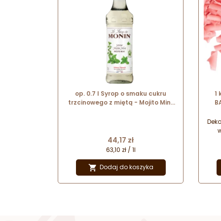
op. 0.7 l Syrop o smaku cukru
1
trzcinowego z miętą - Mojito Mint
B
Le Sirop de Monin - szklana
różo
butelka
Dek
w
Cena
44,17 zł
u
63,10 zł / 1l
Dodaj do koszyka
