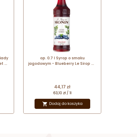
iady
op. 0.7 l Syrop o smaku
et &
jagodowym - Blueberry Le Sirop de
 -
Monin - szklana butelka
Cena
44,17 zł
63,10 zł / 1l
Dodaj do koszyka
