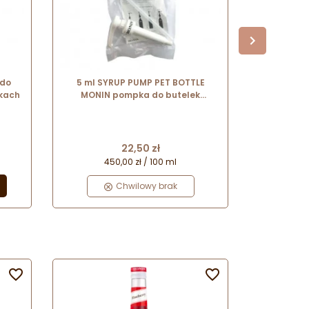
 do
5 ml SYRUP PUMP PET BOTTLE
10 ml S
lkach
MONIN pompka do butelek
MONIN 
plastikowych 1l
p
Cena
22,50 zł
450,00 zł / 100 ml
Chwilowy brak


