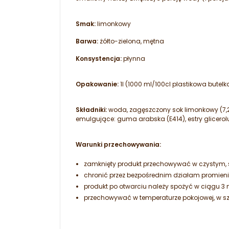
Smak:
limonkowy
Barwa:
żółto-zielona, mętna
Konsystencja:
płynna
Opakowanie:
1l (1000 ml/100cl plastikowa butelk
Składniki:
woda, zagęszczony sok limonkowy (7,2%
emulgujące: guma arabska (E414), estry glicerolu
Warunki przechowywania:
zamknięty produkt przechowywać w czystym,
chronić przez bezpośrednim działam promieni
produkt po otwarciu należy spożyć w ciągu 3 
przechowywać w temperaturze pokojowej, w s