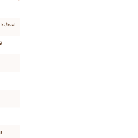
1 kJ/kcal
 g
 g