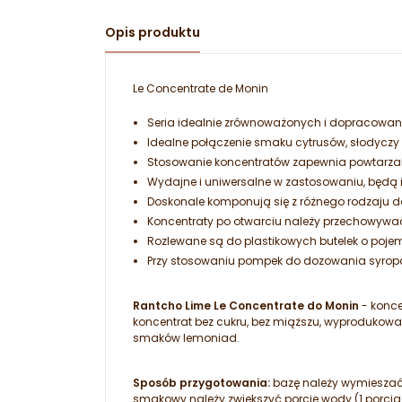
Opis produktu
Le Concentrate de Monin
Seria idealnie zrównoważonych i dopracowan
Idealne połączenie smaku cytrusów, słodyczy 
Stosowanie koncentratów zapewnia powtarzaln
Wydajne i uniwersalne w zastosowaniu, będą id
Doskonale komponują się z różnego rodzaju 
Koncentraty po otwarciu należy przechowywać 
Rozlewane są do plastikowych butelek o pojemn
Przy stosowaniu pompek do dozowania syropó
Rantcho Lime Le Concentrate do Monin
- konce
koncentrat bez cukru, bez miąższu, wyprodukowan
smaków lemoniad.
Sposób przygotowania:
bazę należy wymieszać 
smakowy należy zwiększyć porcję wody (1 porcja 