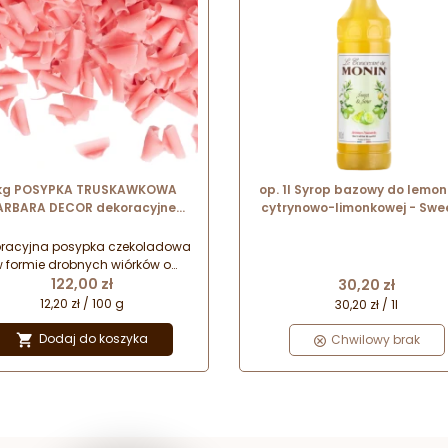
 kg POSYPKA TRUSKAWKOWA
op. 1l Syrop bazowy do lemon
ARBARA DECOR dekoracyjne
cytrynowo-limonkowej - Swe
we wiórki z białej czekolady 9
Sour Le Concentré de Monin
x 5 mm
plastikowa butelka
oracyjna posypka czekoladowa
 formie drobnych wiórków o
Cena
Cena
niwersalnym zastosowaniu w
122,00 zł
30,20 zł
cukiernictwie.
12,20 zł / 100 g
30,20 zł / 1l
Dodaj do koszyka

Chwilowy brak