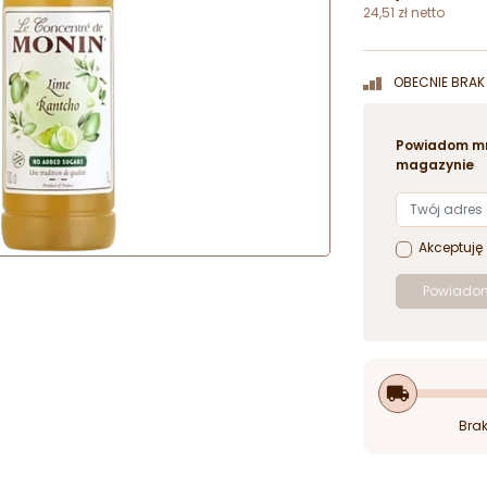
24,51 zł netto
OBECNIE BRAK 
Powiadom mn
magazynie
Akceptuję
Powiadom
local_shipping
Brak