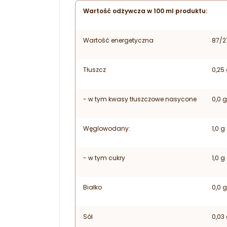
Wartość odżywcza w 100 ml produktu:
Wartość energetyczna
87/2
Tłuszcz
0,25
- w tym kwasy tłuszczowe nasycone
0,0 g
Węglowodany:
1,0 g
- w tym cukry
1,0 g
Białko
0,0 g
Sól
0,03