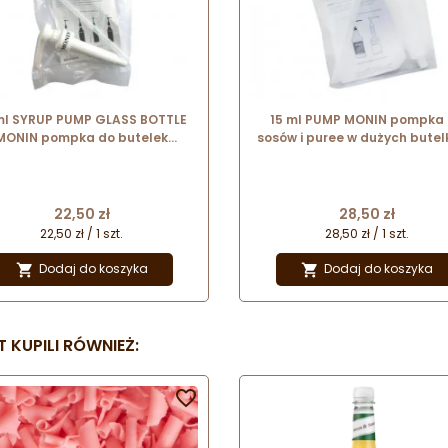
ml SYRUP PUMP GLASS BOTTLE
15 ml PUMP MONIN pompka
MONIN pompka do butelek
sosów i puree w dużych bute
szklanych 0,7 l
Cena
Cena
22,50 zł
28,50 zł
22,50 zł / 1 szt.
28,50 zł / 1 szt.
Dodaj do koszyka
Dodaj do koszyka


 KUPILI RÓWNIEŻ:
