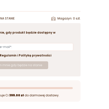
NA STANIE
Magazyn: 0 szt.
ie, gdy produkt będzie dostępny w
Regulamin
i
Politykę prywatności
 mnie gdy będzie na stanie
uje Ci
399.00 zł
do darmowej dostawy.