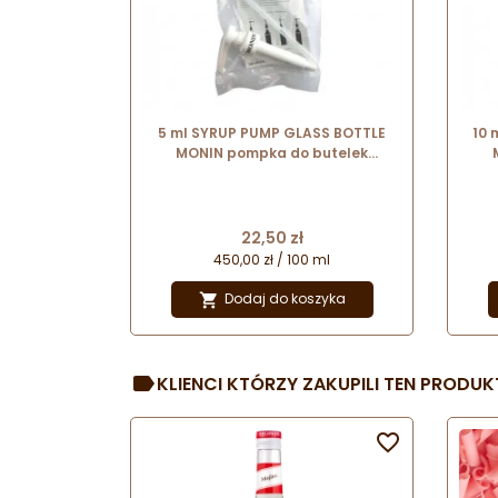
5 ml SYRUP PUMP GLASS BOTTLE
10 
MONIN pompka do butelek
szklanych 0,7 l
Cena
22,50 zł
450,00 zł / 100 ml
Dodaj do koszyka

KLIENCI KTÓRZY ZAKUPILI TEN PRODUKT
