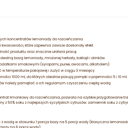
ych koncentratów lemoniady do rozcieńczania.
i kwasowości, które zapewnia zawsze doskonały efekt.
ość produktu oraz znacznie ułatwia pracę.
ealną bazą lemoniady, mrożonej herbaty, koktajli i drinków.
dodatkami smakowymi (syropami, puree, owocami, alkoholem).
w temperaturze pokojowej i zużyć w ciągu 3 miesięcy.
ości 1000 ml, do których idealnie pasują pompki o pojemności 5 i 10 ml.
w należy pamiętać o ich regularnym czyszczeniu ciepłą wodą.
ntrat limonkowy do rozcieńczania, pozwala na szybkie przygotowanie trady
y z 50% soku z najlepszych sycylijskich cytrusów; zamiennik soku z cytr
z wodą w stosunku 1 porcja bazy na 5 porcji wody (klasyczna lemoniada
bazy na 6 porcji wody).