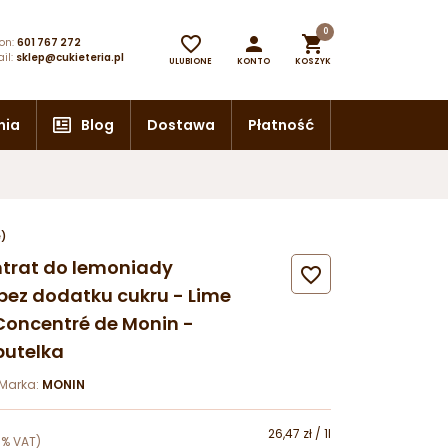
0



on:
601 767 272
il:
sklep@cukieteria.pl
ULUBIONE
KONTO
KOSZYK
nia
Blog
Dostawa
Płatność
e)
entrat do lemoniady

bez dodatku cukru - Lime
Concentré de Monin -
butelka
Marka:
MONIN
26,47 zł / 1l
8% VAT)