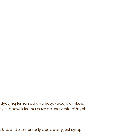
cyjnej lemoniady, herbaty, koktajli, drinków;
yny; stanowi idealna bazę do tworzenia różnych
); jeżeli do lemoniady dodawany jest syrop