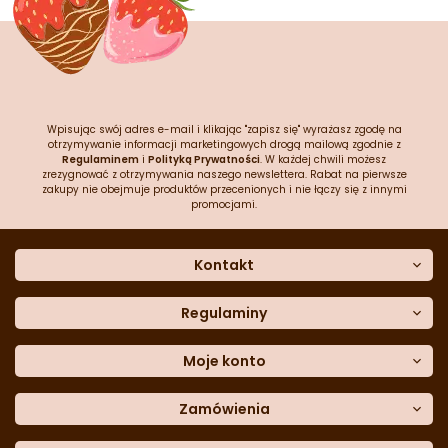
Wpisując swój adres e-mail i klikając "zapisz się" wyrażasz zgodę na
otrzymywanie informacji marketingowych drogą mailową zgodnie z
Regulaminem
i
Polityką Prywatności
. W każdej chwili możesz
zrezygnować z otrzymywania naszego newslettera. Rabat na pierwsze
zakupy nie obejmuje produktów przecenionych i nie łączy się z innymi
promocjami.
Kontakt
O nas
Dane kontaktowe
Regulaminy
Często zadawane pytania
Regulamin sklepu
Sklep stacjonarny
Polityka prywatności
Moje konto
Formularz kontaktowy
Polityka cookies
Załóż konto
Blog
Polityka reklamacji
Zamówienia
Moje dane
Polityka zwrotów
Historia zamówień
e-mail:
Sposoby dostawy
sklep@cukieteria.pl
Dostępność cyfrowa