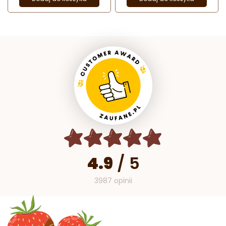
4.9
/
5
3987 opinii