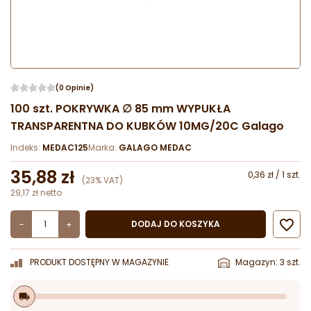
(0 Opinie)
100 szt. POKRYWKA ∅ 85 mm WYPUKŁA
TRANSPARENTNA DO KUBKÓW 10MG/20C Galago
Indeks:
MEDAC125
Marka:
GALAGO MEDAC
35,88 zł
0,36 zł / 1 szt.
(23% VAT)
29,17 zł netto

DODAJ DO KOSZYKA
-
+
PRODUKT DOSTĘPNY W MAGAZYNIE
Magazyn: 3 szt.
local_shipping