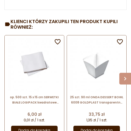
KLIENCI KTÓRZY ZAKUPILI TEN PRODUKT KUPILI
RÓWNIEŻ:


op. 500 szt. 15 x 15 cm SERWETKI
25 szt. 90 ml ONDA DESSERT BOWL
BIAŁE LOGIPACK kwadratowe
6008 GOLDPLAST transparentny
cienkie serwetki gastronomiczne
pucharek na desery
Cena
Cena
6,00 zł
33,75 zł
0,01 zł / 1 szt.
1,35 zł / 1 szt.
Dodaj do koszyka
Dodaj do koszyka