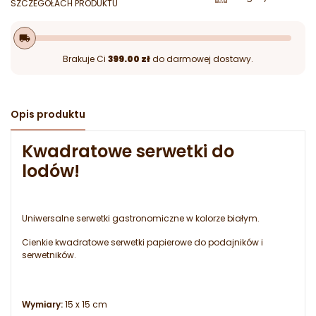
SZCZEGÓŁACH PRODUKTU
local_shipping
Brakuje Ci
399.00 zł
do darmowej dostawy.
Opis produktu
Kwadratowe serwetki do
lodów!
Uniwersalne serwetki gastronomiczne w kolorze białym.
Cienkie kwadratowe serwetki papierowe do podajników i
serwetników.
Wymiary:
15 x 15 cm