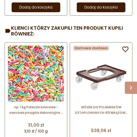
Dodaj do koszyka
Dodaj do koszyka
KLIENCI KTÓRZY ZAKUPILI TEN PRODUKT KUPILI
RÓWNIEŻ:

Darmowa dostawa

op. 1 kg Pałeczki kolorowe -
WÓZEK DO POJEMNIKÓW
owocowa posypka dekoracyjna -
SZTAPLOWANYCH 40l BRĄZOWY
drobne patyczki cukrowe - dł. 5-10
18295 Thermohauser
mm
Cena
31,00 zł
Cena
538,06 zł
3,10 zł / 100 g