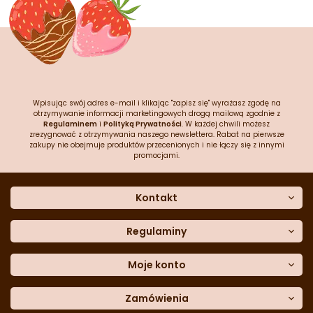
Wpisując swój adres e-mail i klikając "zapisz się" wyrażasz zgodę na
otrzymywanie informacji marketingowych drogą mailową zgodnie z
Regulaminem
i
Polityką Prywatności
. W każdej chwili możesz
zrezygnować z otrzymywania naszego newslettera. Rabat na pierwsze
zakupy nie obejmuje produktów przecenionych i nie łączy się z innymi
promocjami.
Kontakt
O nas
Dane kontaktowe
Regulaminy
Często zadawane pytania
Regulamin sklepu
Sklep stacjonarny
Polityka prywatności
Moje konto
Formularz kontaktowy
Polityka cookies
Załóż konto
Blog
Polityka reklamacji
Zamówienia
Moje dane
Polityka zwrotów
Historia zamówień