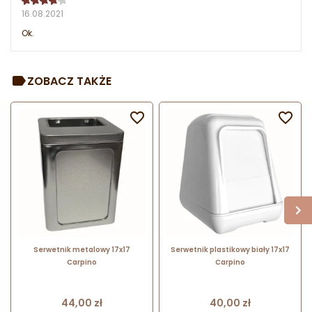
16.08.2021
Ok.
ZOBACZ TAKŻE


Serwetnik metalowy 17x17
Serwetnik plastikowy biały 17x17
Carpino
Carpino
Cena
Cena
44,00 zł
40,00 zł