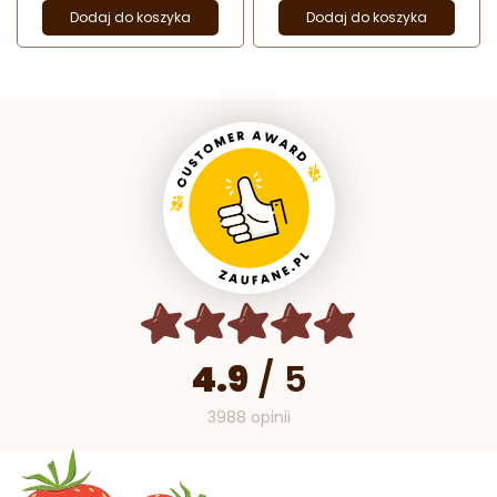
Dodaj do koszyka
Dodaj do koszyka
4.9
/
5
3988 opinii