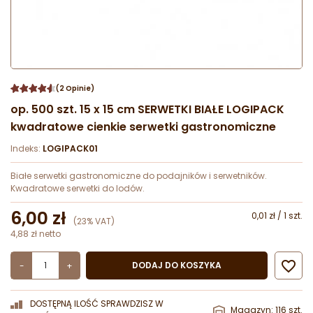
(2 Opinie)
op. 500 szt. 15 x 15 cm SERWETKI BIAŁE LOGIPACK
kwadratowe cienkie serwetki gastronomiczne
Indeks:
LOGIPACK01
Białe serwetki gastronomiczne do podajników i serwetników.
Kwadratowe serwetki do lodów.
6,00 zł
0,01 zł / 1 szt.
(23% VAT)
4,88 zł netto

DODAJ DO KOSZYKA
-
+
DOSTĘPNĄ ILOŚĆ SPRAWDZISZ W
Magazyn: 116 szt.