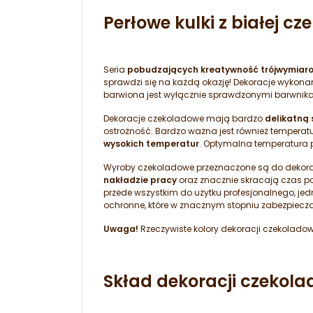
Perłowe kulki z białej cz
Seria
pobudzających kreatywność trójwymiaro
sprawdzi się na każdą okazję! Dekoracje wykonan
barwiona jest wyłącznie sprawdzonymi barwnikam
Dekoracje czekoladowe mają bardzo
delikatną 
ostrożność. Bardzo ważna jest również tempera
wysokich temperatur
. Optymalna temperatura 
Wyroby czekoladowe przeznaczone są do dekorac
nakładzie pracy
oraz znacznie skracają czas poś
przede wszystkim do użytku profesjonalnego, j
ochronne, które w znacznym stopniu zabezpiecz
Uwaga!
Rzeczywiste kolory dekoracji czekoladow
Skład dekoracji czekol