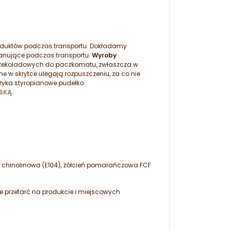
roduktów podczas transportu. Dokładamy
panujące podczas transportu.
Wyroby
zekoladowych do paczkomatu, zwłaszcza w
 w skrytce ulegają rozpuszczeniu, za co nie
zyka styropianowe pudełko
SKĄ
.
eń chinolinowa (E104), żółcień pomarańczowa FCF
e przetarć na produkcie i miejscowych