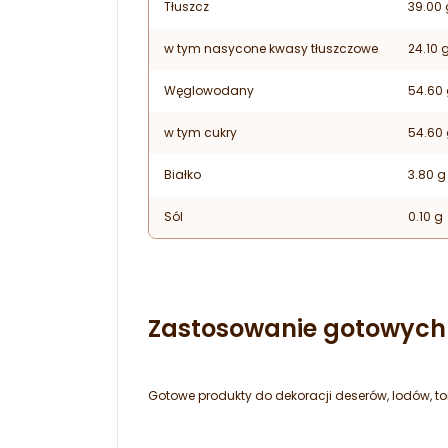
Tłuszcz
39.00 
w tym nasycone kwasy tłuszczowe
24.10 
Węglowodany
54.60
w tym cukry
54.60
Białko
3.80 g
Sól
0.10 g
Zastosowanie gotowych 
Gotowe produkty do dekoracji deserów, lodów, to