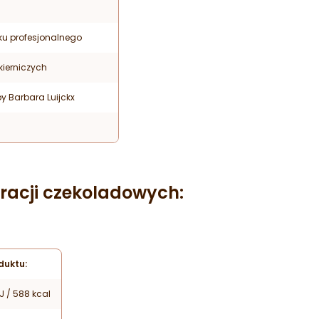
ku profesjonalnego
kierniczych
y Barbara Luijckx
acji czekoladowych:
duktu:
J / 588 kcal