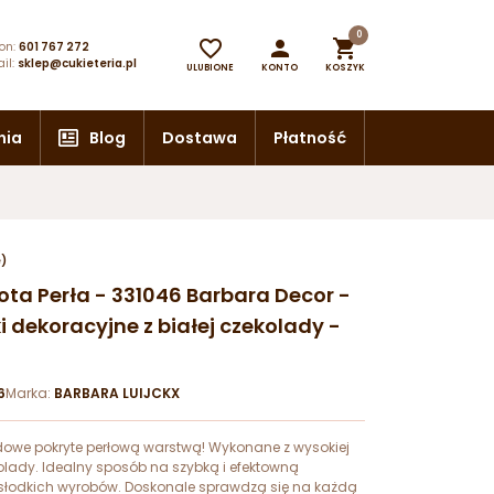
0



on:
601 767 272
il:
sklep@cukieteria.pl
ULUBIONE
KONTO
KOSZYK
nia
Blog
Dostawa
Płatność
e)
Złota Perła - 331046 Barbara Decor -
i dekoracyjne z białej czekolady -
6
Marka:
BARBARA LUIJCKX
ladowe pokryte perłową warstwą! Wykonane z wysokiej
kolady. Idealny sposób na szybką i efektowną
słodkich wyrobów. Doskonale sprawdzą się na każdą