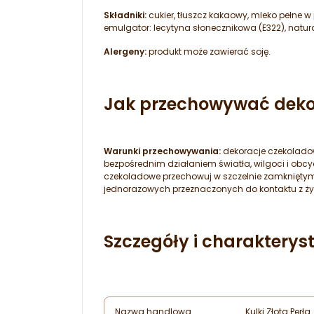
Składniki:
cukier, tłuszcz kakaowy, mleko pełne w p
emulgator: lecytyna słonecznikowa (E322), natur
Alergeny:
produkt może zawierać soję.
Jak przechowywać deko
Warunki przechowywania:
dekoracje czekolado
bezpośrednim działaniem światła, wilgoci i o
czekoladowe przechowuj w szczelnie zamkniętym
jednorazowych przeznaczonych do kontaktu z ż
Szczegóły i charakterys
Nazwa handlowa
Kulki Złota Perła