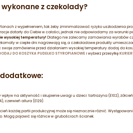
 wykonane z czekolady?
tonach z wypełnieniem, tak żeby zminimalizować ryzyko uszkodzenia p
koracje dotarły do Ciebie w całości, jednak nie odpowiadamy za warunki 
ie wysokiej temperatury!
Dlatego nie zalecamy zamawiania wyrobów c
komaty w ciepłe dni nagrzewają się, a czekoladowe produkty umieszczone
 swoje zamówienie przed działaniem wysokiej temperatury dodaj do kos
DODAJ DO KOSZYKA PUDEŁKO STYROPIANOWE
i wybierz przesyłkę
KURIER
e dodatkowe:
pływ na aktywność i skupienie uwagi u dzieci: tartrazyna (E102), żółci
), czerwień allura (E129).
eń każdej partii produkcyjnej może się nieznacznie różnić. Występowani
o. Mogą pojawić się różnice w grubościach ścianek.