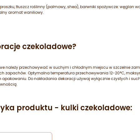
roszku, tłuszcz roślinny (palmowy, shea), barwniki spożywcze: węglan wapnia
alny aromat waniliowy.
racje czekoladowe?
we należy przechowywać w suchym i chłodnym miejscu w szczelnie zam
bcych zapachów. Optymalna temperatura przechowywania 12-20°C, maksy
 opakowaniu. Do nakładania dekoracji używaj wyłącznie czystych i such
ywnością.
tyka produktu - kulki czekoladowe: