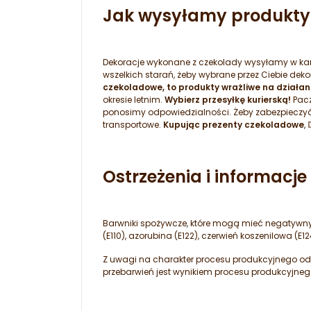
Jak wysyłamy produkty
Dekoracje wykonane z czekolady wysyłamy w kar
wszelkich starań, żeby wybrane przez Ciebie de
czekoladowe, to produkty wrażliwe na działan
okresie letnim.
Wybierz przesyłkę kurierską!
Pacz
ponosimy odpowiedzialności. Żeby zabezpieczyć
transportowe.
Kupując prezenty czekoladowe
,
Ostrzeżenia i informacj
Barwniki spożywcze, które mogą mieć negatywny w
(E110), azorubina (E122), czerwień koszenilowa (E124
Z uwagi na charakter procesu produkcyjnego odci
przebarwień jest wynikiem procesu produkcyjneg