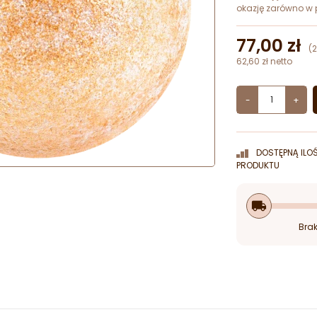
okazję zarówno w p
77,00 zł
(
62,60 zł netto
-
+
DOSTĘPNĄ ILO
PRODUKTU
local_shipping
Brak