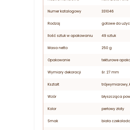
Numer katalogowy
331046
Rodzaj
gotowe do użyc
Ilość sztuk w opakowaniu
49 sztuk
Masa netto
250 g
Opakowanie
tekturowe opak
Wymiary dekoracji
śr. 27 mm
Kształt
trójwymiarowy, 
Wzór
błyszcząca pow
Kolor
perłowy złoty
Smak
biała czekolad