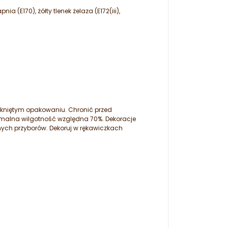
 (E170), żółty tlenek żelaza (E172(iii),
kniętym opakowaniu. Chronić przed
malna wilgotność względna 70%. Dekoracje
ych przyborów. Dekoruj w rękawiczkach