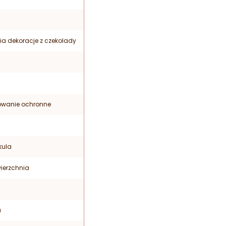
ia dekoracje z czekolady
owanie ochronne
kula
ierzchnia
a