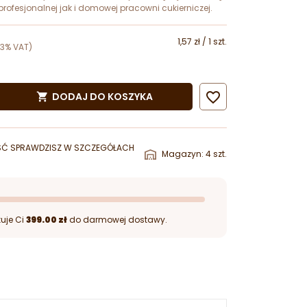
rofesjonalnej jak i domowej pracowni cukierniczej.
1,57 zł / 1 szt.
23% VAT)

DODAJ DO KOSZYKA

ŚĆ SPRAWDZISZ W SZCZEGÓŁACH
Magazyn: 4 szt.
uje Ci
399.00 zł
do darmowej dostawy.