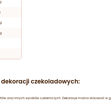
g
g
 g
 g
dekoracji czekoladowych:
rtów oraz innych wyrobów cukierniczych. Dekoracje można stosować w gast