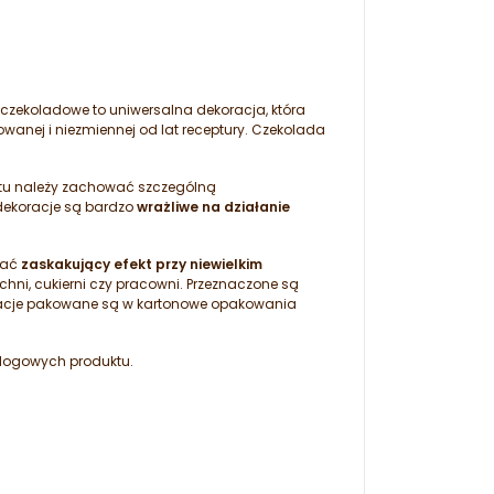
czekoladowe to uniwersalna dekoracja, która
wanej i niezmiennej od lat receptury. Czekolada
tu należy zachować szczególną
dekoracje są bardzo
wrażliwe na działanie
kać
zaskakujący efekt przy niewielkim
chni, cukierni czy pracowni. Przeznaczone są
oracje pakowane są w kartonowe opakowania
talogowych produktu.