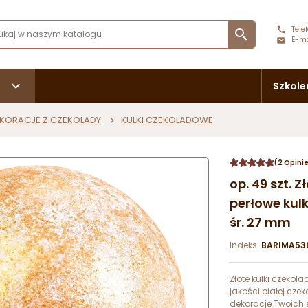
Telef

E-ma
Szkole
KORACJE Z CZEKOLADY
KULKI CZEKOLADOWE
(2 Opini
op. 49 szt. 
perłowe kulk
śr. 27 mm
Indeks:
BARIMA53
Złote kulki czeko
jakości białej cze
dekorację Twoich 