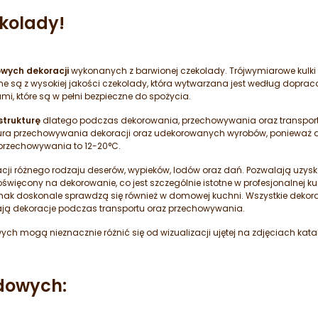
ekolady!
wych dekoracji
wykonanych z barwionej czekolady. Trójwymiarowe kulki 
e są z wysokiej jakości czekolady, która wytwarzana jest według dopraco
i, które są w pełni bezpieczne do spożycia.
strukturę
dlatego podczas dekorowania, przechowywania oraz transpor
tura przechowywania dekoracji oraz udekorowanych wyrobów, ponieważ 
przechowywania to 12-20°C.
ji różnego rodzaju deserów, wypieków, lodów oraz dań. Pozwalają uzys
więcony na dekorowanie, co jest szczególnie istotne w profesjonalnej ku
ednak doskonale sprawdzą się również w domowej kuchni. Wszystkie dek
ają dekoracje podczas transportu oraz przechowywania.
ych mogą nieznacznie różnić się od wizualizacji ujętej na zdjęciach ka
adowych: