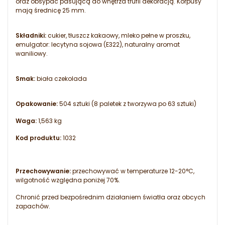
oraz obsypać pasującą do wnętrza trufli dekoracją. Korpusy
mają średnicę 25 mm.
Składniki:
cukier, tłuszcz kakaowy, mleko pełne w proszku,
emulgator: lecytyna sojowa (E322), naturalny aromat
waniliowy.
Smak:
biała czekolada
Opakowanie:
504 sztuki (8 paletek z tworzywa po 63 sztuki)
Waga:
1,563 kg
Kod produktu:
1032
Przechowywanie:
przechowywać w temperaturze 12-20°C,
wilgotność względna poniżej 70%.
Chronić przed bezpośrednim działaniem światła oraz obcych
zapachów.