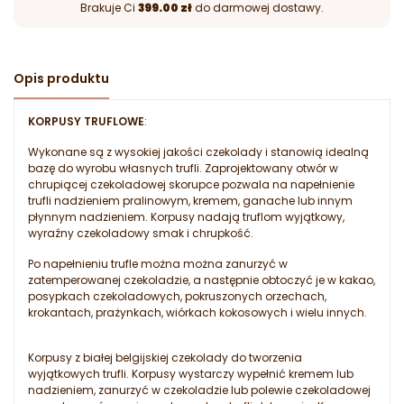
Brakuje Ci
399.00 zł
do darmowej dostawy.
Opis produktu
KORPUSY TRUFLOWE
:
Wykonane są z wysokiej jakości czekolady i stanowią idealną
bazę do wyrobu własnych trufli. Zaprojektowany otwór w
chrupiącej czekoladowej skorupce pozwala na napełnienie
trufli nadzieniem pralinowym, kremem, ganache lub innym
płynnym nadzieniem. Korpusy nadają truflom wyjątkowy,
wyraźny czekoladowy smak i chrupkość.
Po napełnieniu trufle można można zanurzyć w
zatemperowanej czekoladzie, a następnie obtoczyć je w kakao,
posypkach czekoladowych, pokruszonych orzechach,
krokantach, prażynkach, wiórkach kokosowych i wielu innych.
Korpusy z białej belgijskiej czekolady do tworzenia
wyjątkowych trufli. Korpusy wystarczy wypełnić kremem lub
nadzieniem, zanurzyć w czekoladzie lub polewie czekoladowej