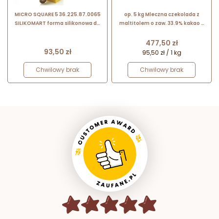
MICRO SQUARE 5 36.225.87.0065
op. 5 kg Mleczna czekolada z
SILIKOMART forma silikonowa do
maltitolem o zaw. 33.9% kakao -
elementów dekoracyjnych
MALCHOC-M-123 Callebaut - blok
czekoladowy bez dodatku cukru
Cena
477,50 zł
Cena
93,50 zł
95,50 zł / 1 kg
Chwilowy brak
Chwilowy brak