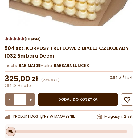
(1 Opinie)
504 szt. KORPUSY TRUFLOWE Z BIAŁEJ CZEKOLADY
1032 Barbara Decor
Indeks:
BARIMA109
Marka:
BARBARA LUIJCKX
325,00 zł
0,64 zł / 1 szt.
(23% VAT)
264,23 zł netto

DODAJ DO KOSZYKA
-
+
PRODUKT DOSTĘPNY W MAGAZYNIE
Magazyn: 2 szt.
local_shipping